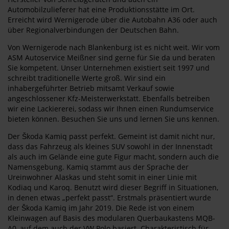
Automobilzulieferer hat eine Produktionsstätte im Ort.
Erreicht wird Wernigerode über die Autobahn A36 oder auch
über Regionalverbindungen der Deutschen Bahn.
Von Wernigerode nach Blankenburg ist es nicht weit. Wir vom
ASM Autoservice Meißner sind gerne für Sie da und beraten
Sie kompetent. Unser Unternehmen existiert seit 1997 und
schreibt traditionelle Werte groß. Wir sind ein
inhabergeführter Betrieb mitsamt Verkauf sowie
angeschlossener Kfz-Meisterwerkstatt. Ebenfalls betreiben
wir eine Lackiererei, sodass wir Ihnen einen Rundumservice
bieten können. Besuchen Sie uns und lernen Sie uns kennen.
Der Škoda Kamiq passt perfekt. Gemeint ist damit nicht nur,
dass das Fahrzeug als kleines SUV sowohl in der Innenstadt
als auch im Gelände eine gute Figur macht, sondern auch die
Namensgebung. Kamiq stammt aus der Sprache der
Ureinwohner Alaskas und steht somit in einer Linie mit
Kodiaq und Karoq. Benutzt wird dieser Begriff in Situationen,
in denen etwas „perfekt passt“. Erstmals präsentiert wurde
der Škoda Kamiq im Jahr 2019. Die Rede ist von einem
Kleinwagen auf Basis des modularen Querbaukastens MQB-
A0, auf dem auch der VW Polo basiert. Charakteristisch für