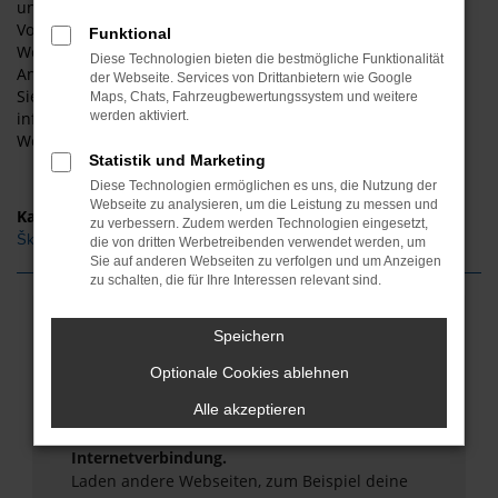
unsere Škoda Kamiq für Wernigerode glänzen mit einer
Vollausstattung. Sie werden staunen, wie schnell es von
Funktional
Wernigerode zu uns und zu unseren überaus günstigen
Diese Technologien bieten die bestmögliche Funktionalität
Angeboten an Fahrzeugen von Škoda Kamiq geht. Kommen
der Webseite. Services von Drittanbietern wie Google
Sie gerne bei ASM Autoservice Meißner vorbei und
Maps, Chats, Fahrzeugbewertungssystem und weitere
informieren Sie sich über die passende Škoda Kamiq für
werden aktiviert.
Wernigerode. Wir beraten Sie gerne!
Statistik und Marketing
Diese Technologien ermöglichen es uns, die Nutzung der
Webseite zu analysieren, um die Leistung zu messen und
Kategorie
zu verbessern. Zudem werden Technologien eingesetzt,
Škoda Kamiq Gebrauchtwagen Wernigerode
die von dritten Werbetreibenden verwendet werden, um
Sie auf anderen Webseiten zu verfolgen und um Anzeigen
zu schalten, die für Ihre Interessen relevant sind.
Fehler: Network Error
Speichern
Beim Laden ist ein Fehler aufgetreten.
Optionale Cookies ablehnen
Hier sind ein paar Tipps, die dir helfen können:
Alle akzeptieren
Überprüfe deine Firewall und deine
Internetverbindung.
Laden andere Webseiten, zum Beispiel deine