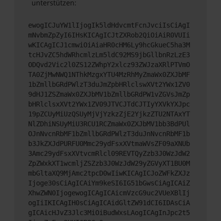
unterstützen:
ewogICJuYW1lIjogIk5ldHdvcmtFcnJvciIsCiAgI
mNvbmZpZyI6IHsKICAgICJtZXRob2QiOiAiR0VUIi
wKICAgICJ1cmwiOiAiaHR0cHM6Ly9hcGkueC5ha3M
tcHJvZC5hdWRhcmlzLm5ldC92MS9jbGllbnRzLzE3
ODQvd2Vic2l0ZS12ZWhpY2xlcz93ZWJzaXRlPTVmO
TA0ZjMwNWQ1NThkMzgxYTU4MzRhMyZmaWx0ZXJbMF
1bZmllbGRdPWlzT3duJmZpbHRlclswXVt2YWx1ZV0
9dHJ1ZSZmaWx0ZXJbMV1bZmllbGRdPW1vZGVsJmZp
bHRlclsxXVt2YWx1ZV09JTVCJTdCJTIyYXVkYXJpc
19pZCUyMiUzQSUyMjVjYzkzZjE2YjkzZTU2NTAxYT
NlZDhiNSUyMiU3RCU1RCZmaWx0ZXJbMV1bb3BdPUl
OJnNvcnRbMF1bZmllbGRdPWlzT3duJnNvcnRbMF1b
b3JkZXJdPURFU0Mmc29ydFsxXVtmaWVsZF09aXNUb
3Amc29ydFsxXVtvcmRlcl09REVTQyZzb3J0WzJdW2
ZpZWxkXT1wcmljZSZzb3J0WzJdW29yZGVyXT1BU0M
mbGltaXQ9MjAmc2tpcD0wIiwKICAgICJoZWFkZXJz
Ijoge30sCiAgICAiYm9keSI6IG51bGwsCiAgICAiZ
XhwZWN0IjogewogICAgICAicmVzcG9uc2VUeXBlIj
ogIiIKICAgIH0sCiAgICAidGltZW91dCI6IDAsCiA
gICAicHJvZ3Jlc3MiOiBudWxsLAogICAgInJpc2t5