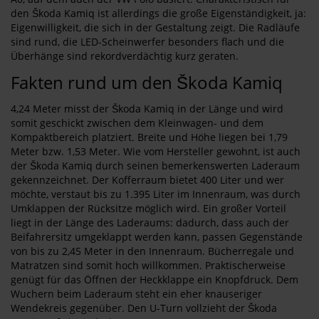
den Škoda Kamiq ist allerdings die große Eigenständigkeit, ja:
Eigenwilligkeit, die sich in der Gestaltung zeigt. Die Radläufe
sind rund, die LED-Scheinwerfer besonders flach und die
Überhänge sind rekordverdächtig kurz geraten.
Fakten rund um den Škoda Kamiq
4,24 Meter misst der Škoda Kamiq in der Länge und wird
somit geschickt zwischen dem Kleinwagen- und dem
Kompaktbereich platziert. Breite und Höhe liegen bei 1,79
Meter bzw. 1,53 Meter. Wie vom Hersteller gewohnt, ist auch
der Škoda Kamiq durch seinen bemerkenswerten Laderaum
gekennzeichnet. Der Kofferraum bietet 400 Liter und wer
möchte, verstaut bis zu 1.395 Liter im Innenraum, was durch
Umklappen der Rücksitze möglich wird. Ein großer Vorteil
liegt in der Länge des Laderaums: dadurch, dass auch der
Beifahrersitz umgeklappt werden kann, passen Gegenstände
von bis zu 2,45 Meter in den Innenraum. Bücherregale und
Matratzen sind somit hoch willkommen. Praktischerweise
genügt für das Öffnen der Heckklappe ein Knopfdruck. Dem
Wuchern beim Laderaum steht ein eher knauseriger
Wendekreis gegenüber. Den U-Turn vollzieht der Škoda