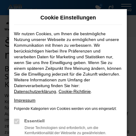
0
Zum
MENÜ
Hauptinhalt
Cookie Einstellungen
springen
Startseite
Wernigerode
Škoda
Škoda Kamiq kaufen nach
Wernigerode
Wir nutzen Cookies, um Ihnen die bestmögliche
Škoda Kamiq kaufen
Nutzung unserer Webseite zu ermöglichen und unsere
Kommunikation mit Ihnen zu verbessern. Wir
nach Wernigerode
berücksichtigen hierbei Ihre Präferenzen und
verarbeiten Daten für Marketing und Statistiken nur,
wenn Sie uns Ihre Einwilligung geben. Wenn Sie zu
Bei ASM Autoservice Meißner finden
einem späteren Zeitpunkt Ihre Meinung ändern, können
Sie schnell den passenden Škoda
Sie die Einwilligung jederzeit für die Zukunft widerrufen.
Weitere Informationen zum Umfang der
Kamiq für Wernigerode
Datenverarbeitung finden Sie hier:
Datenschutzerklärung
,
Cookie-Richtlinie
.
Wenn Sie einen Škoda Kamiq zu Top-Preisen und Top-
Impressum
Konditionen kaufen oder mieten möchten, sind Sie bei uns
für Wernigerode an der richtigen Stelle. Die ASM
Folgende Kategorien von Cookies werden von uns eingesetzt:
Autovermietung punktet mit 26 Jahren Erfahrung und ist tief
im Harz und der Umgebung verwurzelt. Nicht nur das
Essentiell
zeichnet ASM Autoservice Meißner für Wernigerode aus,
Diese Technologien sind erforderlich, um die
zusätzlich gibt es eine große Auswahl an
Škoda
Modellen. All
Kernfunktionalität der Webseite zu gewährleisten.