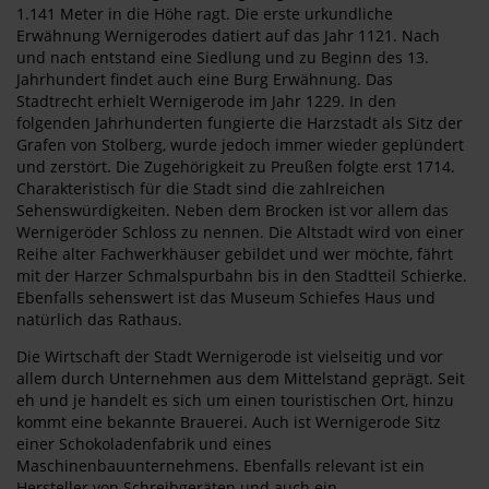
1.141 Meter in die Höhe ragt. Die erste urkundliche
Erwähnung Wernigerodes datiert auf das Jahr 1121. Nach
und nach entstand eine Siedlung und zu Beginn des 13.
Jahrhundert findet auch eine Burg Erwähnung. Das
Stadtrecht erhielt Wernigerode im Jahr 1229. In den
folgenden Jahrhunderten fungierte die Harzstadt als Sitz der
Grafen von Stolberg, wurde jedoch immer wieder geplündert
und zerstört. Die Zugehörigkeit zu Preußen folgte erst 1714.
Charakteristisch für die Stadt sind die zahlreichen
Sehenswürdigkeiten. Neben dem Brocken ist vor allem das
Wernigeröder Schloss zu nennen. Die Altstadt wird von einer
Reihe alter Fachwerkhäuser gebildet und wer möchte, fährt
mit der Harzer Schmalspurbahn bis in den Stadtteil Schierke.
Ebenfalls sehenswert ist das Museum Schiefes Haus und
natürlich das Rathaus.
Die Wirtschaft der Stadt Wernigerode ist vielseitig und vor
allem durch Unternehmen aus dem Mittelstand geprägt. Seit
eh und je handelt es sich um einen touristischen Ort, hinzu
kommt eine bekannte Brauerei. Auch ist Wernigerode Sitz
einer Schokoladenfabrik und eines
Maschinenbauunternehmens. Ebenfalls relevant ist ein
Hersteller von Schreibgeräten und auch ein