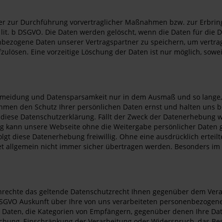
 oder zur Durchführung vorvertraglicher Maßnahmen bzw. zur Erbri
1 lit. b DSGVO. Die Daten werden gelöscht, wenn die Daten für die
enbezogene Daten unserer Vertragspartner zu speichern, um vertr
fzulösen. Eine vorzeitige Löschung der Daten ist nur möglich, sowei
eidung und Datensparsamkeit nur in dem Ausmaß und so lange, w
hmen den Schutz Ihrer persönlichen Daten ernst und halten uns
diese Datenschutzerklärung. Fällt der Zweck der Datenerhebung weg
ig kann unsere Webseite ohne die Weitergabe persönlicher Daten
olgt diese Datenerhebung freiwillig. Ohne eine ausdrücklich ertei
rnet allgemein nicht immer sicher übertragen werden. Besonders i
nrechte das geltende Datenschutzrecht Ihnen gegenüber dem Verant
SGVO Auskunft über Ihre von uns verarbeiteten personenbezogene
 Daten, die Kategorien von Empfängern, gegenüber denen Ihre Dat
schung, Einschränkung der Verarbeitung oder Widerspruch, das Bes