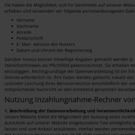
Sie haben die Möglichkeit, sich für bestimmte auf unserer Webs
erheben und verwenden wir folgende personenbezogenen Date
Vorname
Nachname
Anrede
Postanschrift
E- Mail- Adresse des Nutzers
Datum und Uhrzeit der Registrierung
Darüber hinaus können freiwillige Angaben gemacht werden (z. 
Sternchenhinweis als Pflichtfeld gekennzeichnet. Sie erhalten 
einzuloggen. Rechtsgrundlage der Datenverarbeitung ist bei Einw
Dienste erforderlich ist. Ihre Daten werden gelöscht, sobald d
und/oder Löschung ihres Benutzerskontos einschließlich der v
entsprechende Nachricht an den einleitend genannten Verantwo
Nutzung Inzahlungnahme-Rechner von
1. Beschreibung der Datenverarbeitung und Verantwortlichkei
Unsere Website bietet die Möglichkeit der Nutzung eines Inzah
AutoUncle auf unserer Website eingebundene Tool ermöglicht e
lassen und zum Ankauf anzubieten. Hierbei werden personenbez
mit AutoUncle im Sinne von Art. 26 DS-GVO gemeinsam verantwor