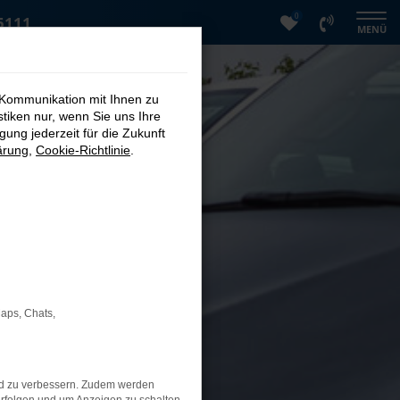
0
5111
MENÜ
 Kommunikation mit Ihnen zu
stiken nur, wenn Sie uns Ihre
ung jederzeit für die Zukunft
ärung
,
Cookie-Richtlinie
.
Maps, Chats,
nd zu verbessern. Zudem werden