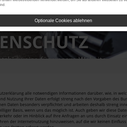
on dritten Werbetreibenden verwendet werden, um Sie auf anderen Webseiten zu ve
ind.
Optionale Cookies ablehnen
ENSCHUTZ
tzhinweise für unsere Website
chutzerklärung alle notwendigen Informationen darüber, wie, in w
nd Nutzung Ihrer Daten erfolgt streng nach den Vorgaben des B
nen Daten besonders verpflichtet und arbeiten deshalb streng inn
lliger Basis, wenn uns das möglich ist. Auch geben wir diese Date
rkehr oder im Hinblick auf Ihre Anfragen an uns durch Einsatz ei
ahren der Internetnutzung hinzuweisen, auf die wir keinen Einflus