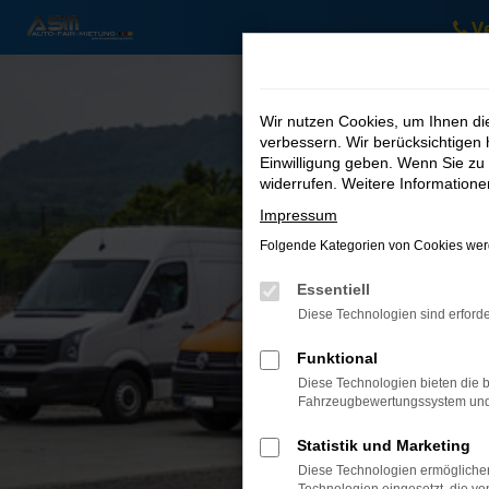
V
Zum
Hauptinhalt
springen
Wir nutzen Cookies, um Ihnen d
verbessern. Wir berücksichtigen 
Einwilligung geben. Wenn Sie zu 
widerrufen. Weitere Information
Impressum
Folgende Kategorien von Cookies werd
Essentiell
Diese Technologien sind erforde
Funktional
Diese Technologien bieten die b
Fahrzeugbewertungssystem und w
Statistik und Marketing
Diese Technologien ermöglichen