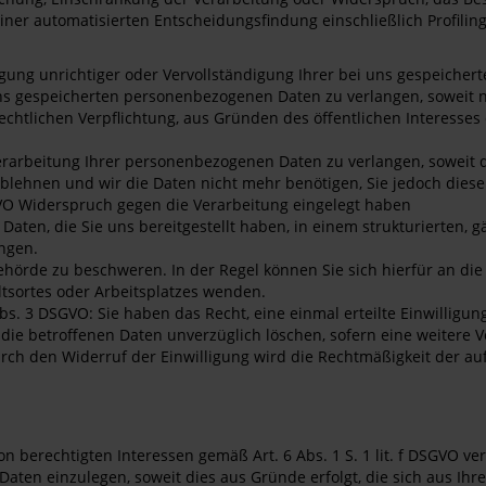
ner automatisierten Entscheidungsfindung einschließlich Profilin
igung unrichtiger oder Vervollständigung Ihrer bei uns gespeiche
ns gespeicherten personenbezogenen Daten zu verlangen, soweit ni
echtlichen Verpflichtung, aus Gründen des öffentlichen Interess
arbeitung Ihrer personenbezogenen Daten zu verlangen, soweit die
ablehnen und wir die Daten nicht mehr benötigen, Sie jedoch die
VO Widerspruch gegen die Verarbeitung eingelegt haben
aten, die Sie uns bereitgestellt haben, in einem strukturierten,
ngen.
behörde zu beschweren. In der Regel können Sie sich hierfür an d
ltsortes oder Arbeitsplatzes wenden.
bs. 3 DSGVO: Sie haben das Recht, eine einmal erteilte Einwilligun
 die betroffenen Daten unverzüglich löschen, sofern eine weitere 
rch den Widerruf der Einwilligung wird die Rechtmäßigkeit der au
berechtigten Interessen gemäß Art. 6 Abs. 1 S. 1 lit. f DSGVO ve
ten einzulegen, soweit dies aus Gründe erfolgt, die sich aus Ihr