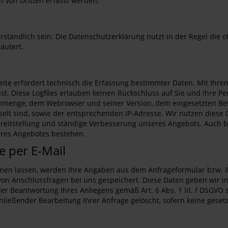
 von Dritten erfasst werden.
ständlich sein. Die Datenschutzerklärung nutzt in der Regel die o
äutert.
eite erfordert technisch die Erfassung bestimmter Daten. Mit Ihr
sst. Diese Logfiles erlauben keinen Rückschluss auf Sie und Ihre
nmenge, dem Webrowser und seiner Version, dem eingesetzten Bet
hselt sind, sowie der entsprechenden IP-Adresse. Wir nutzen diese
ereitstellung und ständige Verbesserung unseres Angebots. Auch b
seres Angebotes bestehen.
 per E-Mail
en lassen, werden Ihre Angaben aus dem Anfrageformular bzw. Ih
on Anschlussfragen bei uns gespeichert. Diese Daten geben wir in 
er Beantwortung Ihres Anliegens gemäß Art. 6 Abs. 1 lit. f DSGVO so
chließender Bearbeitung Ihrer Anfrage gelöscht, sofern keine ges