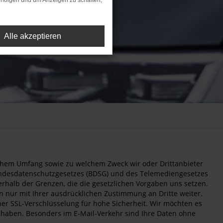
rfolgen und um Anzeigen zu schalten,
Alle akzeptieren
elchem Umfang sowie zu welchem Zweck wir oder Drittanbieter
undesdatenschutzgesetzes (BDSG) und des Telemediengesetzes
erhalb der Grenzen, die die gesetzlichen Vorgaben uns setzen.
n nur mit Ihrer ausdrücklichen Zustimmung an Dritte weiter.
ner SSL-Verschlüsselung für hohe Sicherheit. Wir möchten es
s haben. Besonders im E-Mail-Verkehr sind Ihre Daten ohne