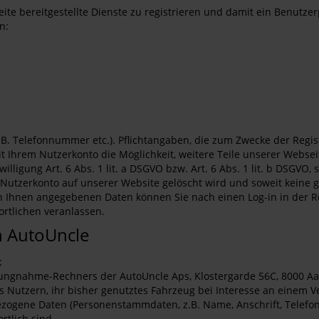
eite bereitgestellte Dienste zu registrieren und damit ein Benutz
n:
B. Telefonnummer etc.). Pflichtangaben, die zum Zwecke der Regi
mit Ihrem Nutzerkonto die Möglichkeit, weitere Teile unserer Webs
illigung Art. 6 Abs. 1 lit. a DSGVO bzw. Art. 6 Abs. 1 lit. b DSGV
as Nutzerkonto auf unserer Website gelöscht wird und soweit kein
on Ihnen angegebenen Daten können Sie nach einen Log-in in der 
rtlichen veranlassen.
 AutoUncle
t
lungnahme-Rechners der AutoUncle Aps, Klostergarde 56C, 8000 Aa
s Nutzern, ihr bisher genutztes Fahrzeug bei Interesse an einem
ogene Daten (Personenstammdaten, z.B. Name, Anschrift, Telefon
tlich sind.