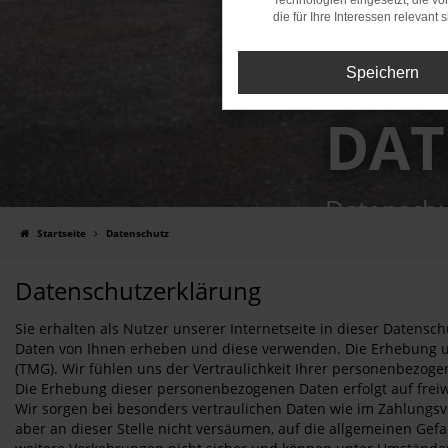
Technologien eingesetzt, die v
die für Ihre Interessen relevant s
Speichern
DAT
Datenschu
Startseite
Datenschutz
Datenschutzerklärung
Sie erhalten als Nutzer unserer Internetseite in dieser Datens
Daten von Ihnen erheben und diese verwenden. Die Erhebung u
(TMG). Wir fühlen uns der Vertraulichkeit Ihrer personenbezoge
Die Erhebung dieser personenbezogenen Daten erfolgt auf freiwi
Wir sorgen bei besonders vertraulichen Daten wie im Zahlungsve
aber an dieser Stelle nicht versäumen, auf die allgemeinen Gef