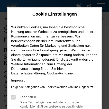
0
Zum
MENÜ
Hauptinhalt
Cookie Einstellungen
springen
Startseite
Magdeburg
Škoda
Škoda Karoq kaufen nach Magdeburg
Škoda Karoq kaufen
Wir nutzen Cookies, um Ihnen die bestmögliche
Nutzung unserer Webseite zu ermöglichen und unsere
nach Magdeburg
Kommunikation mit Ihnen zu verbessern. Wir
berücksichtigen hierbei Ihre Präferenzen und
verarbeiten Daten für Marketing und Statistiken nur,
Bei ASM Autoservice Meißner finden
wenn Sie uns Ihre Einwilligung geben. Wenn Sie zu
Sie schnell den passenden Škoda
einem späteren Zeitpunkt Ihre Meinung ändern, können
Sie die Einwilligung jederzeit für die Zukunft widerrufen.
Karoq für Magdeburg
Weitere Informationen zum Umfang der
Datenverarbeitung finden Sie hier:
Wenn Sie einen Škoda Karoq zu Top-Preisen und Top-
Datenschutzerklärung
,
Cookie-Richtlinie
.
Konditionen kaufen oder mieten möchten, sind Sie bei uns
Impressum
für Magdeburg an der richtigen Stelle. Die ASM
Autovermietung punktet mit 26 Jahren Erfahrung und ist tief
Folgende Kategorien von Cookies werden von uns eingesetzt:
im Harz und der Umgebung verwurzelt. Nicht nur das
zeichnet ASM Autoservice Meißner für Magdeburg aus,
Essentiell
zusätzlich gibt es eine große Auswahl an
Škoda
Modellen. All
Diese Technologien sind erforderlich, um die
unsere Škoda Karoq für Magdeburg glänzen mit einer
Kernfunktionalität der Webseite zu gewährleisten.