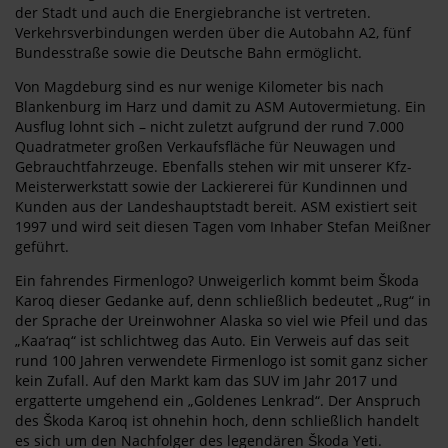
der Stadt und auch die Energiebranche ist vertreten.
Verkehrsverbindungen werden über die Autobahn A2, fünf
Bundesstraße sowie die Deutsche Bahn ermöglicht.
Von Magdeburg sind es nur wenige Kilometer bis nach
Blankenburg im Harz und damit zu ASM Autovermietung. Ein
Ausflug lohnt sich – nicht zuletzt aufgrund der rund 7.000
Quadratmeter großen Verkaufsfläche für Neuwagen und
Gebrauchtfahrzeuge. Ebenfalls stehen wir mit unserer Kfz-
Meisterwerkstatt sowie der Lackiererei für Kundinnen und
Kunden aus der Landeshauptstadt bereit. ASM existiert seit
1997 und wird seit diesen Tagen vom Inhaber Stefan Meißner
geführt.
Ein fahrendes Firmenlogo? Unweigerlich kommt beim Škoda
Karoq dieser Gedanke auf, denn schließlich bedeutet „Rug“ in
der Sprache der Ureinwohner Alaska so viel wie Pfeil und das
„Kaa‘raq“ ist schlichtweg das Auto. Ein Verweis auf das seit
rund 100 Jahren verwendete Firmenlogo ist somit ganz sicher
kein Zufall. Auf den Markt kam das SUV im Jahr 2017 und
ergatterte umgehend ein „Goldenes Lenkrad“. Der Anspruch
des Škoda Karoq ist ohnehin hoch, denn schließlich handelt
es sich um den Nachfolger des legendären Škoda Yeti.