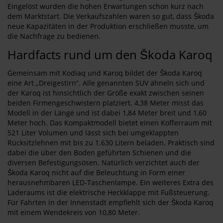
Eingelöst wurden die hohen Erwartungen schon kurz nach
dem Marktstart. Die Verkaufszahlen waren so gut, dass Škoda
neue Kapazitäten in der Produktion erschließen musste, um
die Nachfrage zu bedienen.
Hardfacts rund um den Škoda Karoq
Gemeinsam mit Kodiaq und Karoq bildet der Škoda Karoq
eine Art „Dreigestirn“. Alle genannten SUV ähneln sich und
der Karoq ist hinsichtlich der Größe exakt zwischen seinen
beiden Firmengeschwistern platziert. 4,38 Meter misst das
Modell in der Länge und ist dabei 1,84 Meter breit und 1,60
Meter hoch. Das Kompaktmodell bietet einen Kofferraum mit
521 Liter Volumen und lässt sich bei umgeklappten
Rücksitzlehnen mit bis zu 1.630 Litern beladen. Praktisch sind
dabei die über den Boden geführten Schienen und die
diversen Befestigungsösen. Natürlich verzichtet auch der
Škoda Karoq nicht auf die Beleuchtung in Form einer
herausnehmbaren LED-Taschenlampe. Ein weiteres Extra des
Laderaums ist die elektrische Heckklappe mit Fußsteuerung.
Für Fahrten in der Innenstadt empfiehlt sich der Škoda Karoq
mit einem Wendekreis von 10,80 Meter.