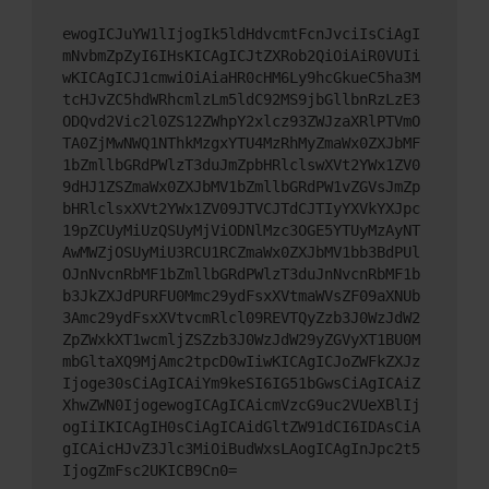
ewogICJuYW1lIjogIk5ldHdvcmtFcnJvciIsCiAgI
mNvbmZpZyI6IHsKICAgICJtZXRob2QiOiAiR0VUIi
wKICAgICJ1cmwiOiAiaHR0cHM6Ly9hcGkueC5ha3M
tcHJvZC5hdWRhcmlzLm5ldC92MS9jbGllbnRzLzE3
ODQvd2Vic2l0ZS12ZWhpY2xlcz93ZWJzaXRlPTVmO
TA0ZjMwNWQ1NThkMzgxYTU4MzRhMyZmaWx0ZXJbMF
1bZmllbGRdPWlzT3duJmZpbHRlclswXVt2YWx1ZV0
9dHJ1ZSZmaWx0ZXJbMV1bZmllbGRdPW1vZGVsJmZp
bHRlclsxXVt2YWx1ZV09JTVCJTdCJTIyYXVkYXJpc
19pZCUyMiUzQSUyMjViODNlMzc3OGE5YTUyMzAyNT
AwMWZjOSUyMiU3RCU1RCZmaWx0ZXJbMV1bb3BdPUl
OJnNvcnRbMF1bZmllbGRdPWlzT3duJnNvcnRbMF1b
b3JkZXJdPURFU0Mmc29ydFsxXVtmaWVsZF09aXNUb
3Amc29ydFsxXVtvcmRlcl09REVTQyZzb3J0WzJdW2
ZpZWxkXT1wcmljZSZzb3J0WzJdW29yZGVyXT1BU0M
mbGltaXQ9MjAmc2tpcD0wIiwKICAgICJoZWFkZXJz
Ijoge30sCiAgICAiYm9keSI6IG51bGwsCiAgICAiZ
XhwZWN0IjogewogICAgICAicmVzcG9uc2VUeXBlIj
ogIiIKICAgIH0sCiAgICAidGltZW91dCI6IDAsCiA
gICAicHJvZ3Jlc3MiOiBudWxsLAogICAgInJpc2t5
IjogZmFsc2UKICB9Cn0=