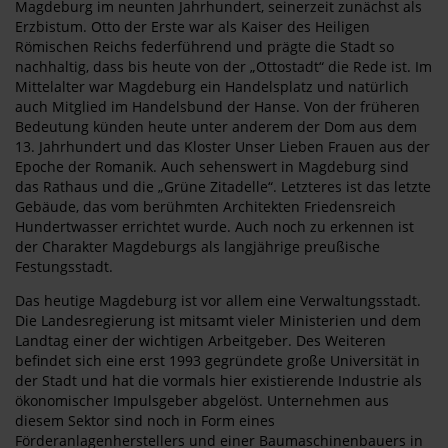
Magdeburg im neunten Jahrhundert, seinerzeit zunächst als
Erzbistum. Otto der Erste war als Kaiser des Heiligen
Römischen Reichs federführend und prägte die Stadt so
nachhaltig, dass bis heute von der „Ottostadt“ die Rede ist. Im
Mittelalter war Magdeburg ein Handelsplatz und natürlich
auch Mitglied im Handelsbund der Hanse. Von der früheren
Bedeutung künden heute unter anderem der Dom aus dem
13. Jahrhundert und das Kloster Unser Lieben Frauen aus der
Epoche der Romanik. Auch sehenswert in Magdeburg sind
das Rathaus und die „Grüne Zitadelle“. Letzteres ist das letzte
Gebäude, das vom berühmten Architekten Friedensreich
Hundertwasser errichtet wurde. Auch noch zu erkennen ist
der Charakter Magdeburgs als langjährige preußische
Festungsstadt.
Das heutige Magdeburg ist vor allem eine Verwaltungsstadt.
Die Landesregierung ist mitsamt vieler Ministerien und dem
Landtag einer der wichtigen Arbeitgeber. Des Weiteren
befindet sich eine erst 1993 gegründete große Universität in
der Stadt und hat die vormals hier existierende Industrie als
ökonomischer Impulsgeber abgelöst. Unternehmen aus
diesem Sektor sind noch in Form eines
Förderanlagenherstellers und einer Baumaschinenbauers in