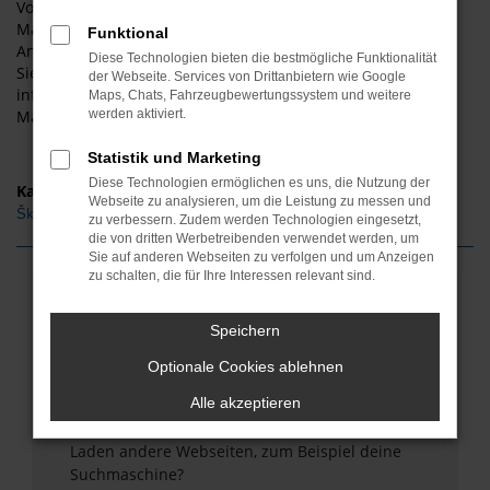
Vollausstattung. Sie werden staunen, wie schnell es von
Magdeburg zu uns und zu unseren überaus günstigen
Funktional
Angeboten an Fahrzeugen von Škoda Karoq geht. Kommen
Diese Technologien bieten die bestmögliche Funktionalität
Sie gerne bei ASM Autoservice Meißner vorbei und
der Webseite. Services von Drittanbietern wie Google
informieren Sie sich über die passende Škoda Karoq für
Maps, Chats, Fahrzeugbewertungssystem und weitere
Magdeburg. Wir beraten Sie gerne!
werden aktiviert.
Statistik und Marketing
Diese Technologien ermöglichen es uns, die Nutzung der
Kategorie
Webseite zu analysieren, um die Leistung zu messen und
Škoda Karoq Gebrauchtwagen Magdeburg
zu verbessern. Zudem werden Technologien eingesetzt,
die von dritten Werbetreibenden verwendet werden, um
Sie auf anderen Webseiten zu verfolgen und um Anzeigen
zu schalten, die für Ihre Interessen relevant sind.
Fehler: Network Error
Speichern
Beim Laden ist ein Fehler aufgetreten.
Hier sind ein paar Tipps, die dir helfen können:
Optionale Cookies ablehnen
Alle akzeptieren
Überprüfe deine Firewall und deine
Internetverbindung.
Laden andere Webseiten, zum Beispiel deine
Suchmaschine?