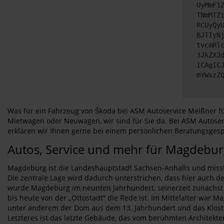
UyMmF1
TNmMTZ
RCUyQy
BJTIyN
tvcmRl
3JkZXJ
ICAgIC
mYWxzZ
Was für ein Fahrzeug von Škoda bei ASM Autoservice Meißner fü
Mietwagen oder Neuwagen, wir sind für Sie da. Bei ASM Autoser
erklären wir Ihnen gerne bei einem persönlichen Beratungsgesp
Autos, Service und mehr für Magdebu
Magdeburg ist die Landeshauptstadt Sachsen-Anhalts und misst 
Die zentrale Lage wird dadurch unterstrichen, dass hier auch d
wurde Magdeburg im neunten Jahrhundert, seinerzeit zunächst al
bis heute von der „Ottostadt“ die Rede ist. Im Mittelalter wa
unter anderem der Dom aus dem 13. Jahrhundert und das Kloste
Letzteres ist das letzte Gebäude, das vom berühmten Architekt