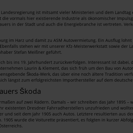
 Landesregierung ist mitsamt vieler Ministerien und dem Landtag e
at die vormals hier existierende Industrie als ökonomischer Impul
uers in der Stadt und auch die Energiebranche ist vertreten. Ve
rg im Harz und damit zu ASM Autovermietung. Ein Ausflug lohnt s
benfalls stehen wir mit unserer Kfz-Meisterwerkstatt sowie der 
Inhaber Stefan Meißner geführt.
ch bis ins 19. Jahrhundert zurückverfolgen. Interessant ist dabei, 
Unternehmen Laurin & Klement, das sich früh um den Bau von Autom
ensgebende Škoda-Werk, das über eine noch ältere Tradition verfü
ich längst zum erfolgreichsten Importhersteller auf dem deutsch
bauers Škoda
rmaßen auf zwei Rädern. Damals – wir schreiben das Jahr 1895 – w
hr existenten Dresdner Fahrradherstellers unzufrieden und wollte
er und seit dem Jahr 1905 auch Autos. Letztere resultierten aus d
1905 wurde die Voiturette präsentiert, es folgten in kurzer Abfol
Österreichs.