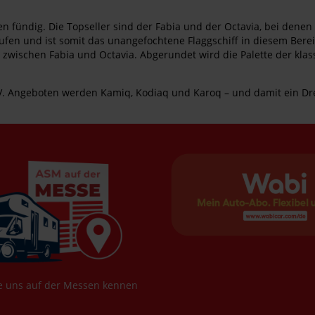
en fündig. Die Topseller sind der Fabia und der Octavia, bei den
äufen und ist somit das unangefochtene Flaggschiff in diesem Berei
kt zwischen Fabia und Octavia. Abgerundet wird die Palette der klas
 SUV. Angeboten werden Kamiq, Kodiaq und Karoq – und damit ein 
e uns auf der Messen kennen