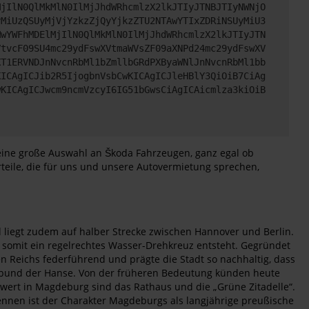
MjIlN0QlMkMlN0IlMjJhdWRhcmlzX2lkJTIyJTNBJTIyNWNjO
yMiUzQSUyMjVjYzkzZjQyYjkzZTU2NTAwYTIxZDRiNSUyMiU3
MwYWFhMDElMjIlN0QlMkMlN0IlMjJhdWRhcmlzX2lkJTIyJTN
VtvcF09SU4mc29ydFswXVtmaWVsZF09aXNPd24mc29ydFswXV
XT1ERVNDJnNvcnRbMl1bZmllbGRdPXByaWNlJnNvcnRbMl1bb
KICAgICJib2R5IjogbnVsbCwKICAgICJleHBlY3QiOiB7CiAg
wKICAgICJwcm9ncmVzcyI6IG51bGwsCiAgICAicmlza3kiOiB
 eine große Auswahl an Škoda Fahrzeugen, ganz egal ob
teile, die für uns und unsere Autovermietung sprechen,
 liegt zudem auf halber Strecke zwischen Hannover und Berlin.
d somit ein regelrechtes Wasser-Drehkreuz entsteht. Gegründet
n Reichs federführend und prägte die Stadt so nachhaltig, dass
elsbund der Hanse. Von der früheren Bedeutung künden heute
ert in Magdeburg sind das Rathaus und die „Grüne Zitadelle“.
ennen ist der Charakter Magdeburgs als langjährige preußische