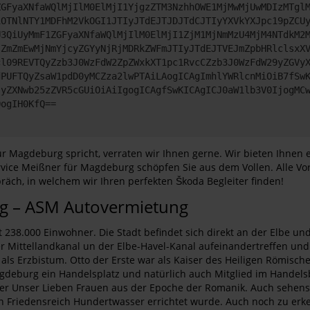
ZGFyaXNfaWQlMjIlM0ElMjI1YjgzZTM3NzhhOWE1MjMwMjUwMDIzMTgl
iOTNlNTY1MDFhM2VkOGI1JTIyJTdEJTJDJTdCJTIyYXVkYXJpc19pZCU
U3QiUyMmF1ZGFyaXNfaWQlMjIlM0ElMjI1ZjM1MjNmMzU4MjM4NTdkM2
jZmZmEwMjNmYjcyZGYyNjRjMDRkZWFmJTIyJTdEJTVEJmZpbHRlclsxX
cl09REVTQyZzb3J0WzFdW2ZpZWxkXT1pc1RvcCZzb3J0WzFdW29yZGVy
dPUFTQyZsaW1pdD0yMCZza2lwPTAiLAogICAgImhlYWRlcnMiOiB7fSw
JyZXNwb25zZVR5cGUiOiAiIgogICAgfSwKICAgICJ0aW1lb3V0IjogMC
QogIH0KfQ==
r Magdeburg spricht, verraten wir Ihnen gerne. Wir bieten Ihnen
vice Meißner für Magdeburg schöpfen Sie aus dem Vollen. Alle Vor
räch, in welchem wir Ihren perfekten Škoda Begleiter finden!
rg – ASM Autovermietung
238.000 Einwohner. Die Stadt befindet sich direkt an der Elbe und
er Mittellandkanal un der Elbe-Havel-Kanal aufeinandertreffen un
s Erzbistum. Otto der Erste war als Kaiser des Heiligen Römische
r Magdeburg ein Handelsplatz und natürlich auch Mitglied im Hand
r Unser Lieben Frauen aus der Epoche der Romanik. Auch sehensw
en Friedensreich Hundertwasser errichtet wurde. Auch noch zu erk