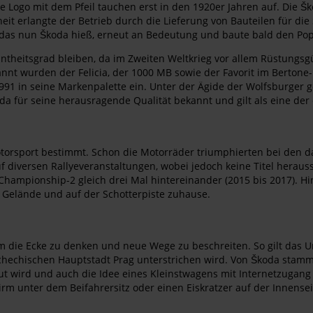
 Logo mit dem Pfeil tauchen erst in den 1920er Jahren auf. Die
eit erlangte der Betrieb durch die Lieferung von Bauteilen für di
as nun Škoda hieß, erneut an Bedeutung und baute bald den Popul
ntheitsgrad bleiben, da im Zweiten Weltkrieg vor allem Rüstungsg
annt wurden der Felicia, der 1000 MB sowie der Favorit im Berton
 in seine Markenpalette ein. Unter der Ägide der Wolfsburger ge
da für seine herausragende Qualität bekannt und gilt als eine der
torsport bestimmt. Schon die Motorräder triumphierten bei den d
f diversen Rallyeveranstaltungen, wobei jedoch keine Titel heraus
 Championship-2 gleich drei Mal hintereinander (2015 bis 2017). H
 Gelände und auf der Schotterpiste zuhause.
um die Ecke zu denken und neue Wege zu beschreiten. So gilt das Un
hechischen Hauptstadt Prag unterstrichen wird. Von Škoda stammt
 wird und auch die Idee eines Kleinstwagens mit Internetzugang k
hirm unter dem Beifahrersitz oder einen Eiskratzer auf der Innen