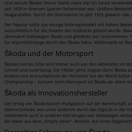
Und warum Škoda? Dieser Name sowie das bis heute verwendete
seit 1859 in diversen Sparten beheimatet war. Größere Bekannth
Niagarafällen. Durch die Übernahme im Jahr 1925 gewann L&K, d
Der Popular sollte das einzige Vorkriegsmodell mit hohem Bekan
ausschließlich für die Staaten des Ostblocks gebaut wurde. Bek
übernahm Volkswagen Škoda und gliederte das Unternehmen 1991
für Importfahrzeuge durch den Škoda Fabia. Mittlerweile ist Ško
Škoda und der Motorsport
Škodas reiches Erbe wird immer auch von den Aktivitäten im Mo
schnell und zuverlässig. Die 1960er Jahre zeigten dann Škoda au
ändern und so triumphierte der Hersteller bei der World Rallye
Championship – kurzum: beim Rennsport ist Škoda vor allem im
Škoda als Innovationshersteller
Der Erfolg von Škoda basiert maßgeblich auf der Bereitschaft, 
Ideenschmiede, was unter anderem durch das DigiLab in der tsc
mittlerweile auch in anderen Fahrzeugen von Volkswagen verbaut
die Ideen aus dem „Simply clever“- Bereich. Auf einen Regensc