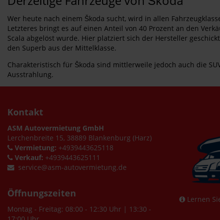
Derzeitige Fahrzeuge von Škoda
Wer heute nach einem Škoda sucht, wird in allen Fahrzeugklass
Letzteres bringt es auf einen Anteil von 40 Prozent an den Verk
Scala abgelöst wurde. Hier platziert sich der Hersteller geschic
den Superb aus der Mittelklasse.
Charakteristisch für Škoda sind mittlerweile jedoch auch die
Ausstrahlung.
Kontakt
ASM Autovermietung GmbH
Lerchenbreite 15, 38889 Blankenburg (Harz)
Vermietung:
+4939443625118
Verkauf:
+4939443625111
service@asm-autovermietung.de
Öffnungszeiten
Lernen Si
Montag - Freitag: 08:00 - 12:30 Uhr | 13:30 -
17:00 Uhr