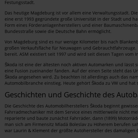
Festungsstadt.
Das heutige Magdeburg ist vor allem eine Verwaltungsstadt. Die
eine erst 1993 gegründete große Universität in der Stadt und h
Form eines Förderanlagenherstellers und einer Baumaschinenba
Bundesstraße sowie die Deutsche Bahn ermöglicht.
Von Magdeburg sind es nur wenige Kilometer bis nach Blankenbu
großen Verkaufsfläche für Neuwagen und Gebrauchtfahrzeuge. E
bereit. ASM existiert seit 1997 und wird seit diesen Tagen vom 
Škoda ist eine der ältesten noch aktiven Automarken und lässt si
eine Fusion zueinander fanden. Auf der einen Seite steht das 
Škoda angesehen wird. Zu beachten ist allerdings auch das nam
Automobilbranche einstieg. Heute gehört Škoda zu VW und hat s
Geschichten und Geschichte des Auto
Die Geschichte des Automobilherstellers Škoda beginnt gewisse
Fahrradmechaniker mit dem Service eines mittlerweile nicht me
reparierte und baute zunächst Fahrräder, dann (1899) Motorräd
man sich am Firmensitz Mladá Boleslav zu Höherem berufen sah. 
war Laurin & Klement der größte Autohersteller des damaligen 