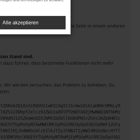
rfolgen und um Anzeigen zu schalten,
Alle akzeptieren
eiten verhindern. Funktioniert die Seite in einem anderen
sten Stand sind.
uch dazu führen, dass bestimmte Funktionen nicht mehr
tte. Wir werden versuchen, das Problem zu beheben. Du
tzen:
JtZXRob2QiOiAiR0VUIiwKICAgICJ1cmwiOiAiaHR0cHM6Ly9
2l0ZS12ZWhpY2xlcz93ZWJzaXRlPTVmOTA0ZjMwNWQ1NThkMz
ZV09dHJ1ZSZmaWx0ZXJbMV1bZmllbGRdPW1vZGVsJmZpbHRlc
3OGE5YTUyMzAyNTAwMWU3MCUyMiU3RCUyQyU3QiUyMmF1ZGFy
MlN0IlMjJhdWRhcmlzX2lkJTIyJTNBJTIyNWI4M2UzNzc4YTl
jViODNlMzc3OGE5YTUyMzAyNTAwMjEyMSUyMiU3RCUyQyU3Qi