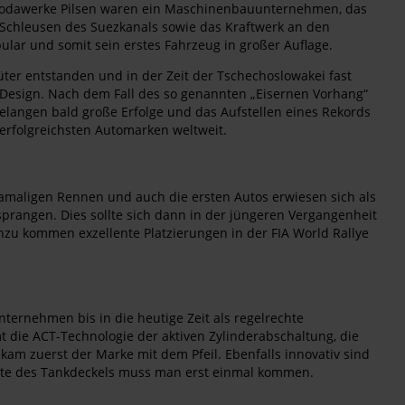
 Škodawerke Pilsen waren ein Maschinenbauunternehmen, das
e Schleusen des Suezkanals sowie das Kraftwerk an den
ar und somit sein erstes Fahrzeug in großer Auflage.
üter entstanden und in der Zeit der Tschechoslowakei fast
e-Design. Nach dem Fall des so genannten „Eisernen Vorhang“
langen bald große Erfolge und das Aufstellen eines Rekords
 erfolgreichsten Automarken weltweit.
amaligen Rennen und auch die ersten Autos erwiesen sich als
sprangen. Dies sollte sich dann in der jüngeren Vergangenheit
inzu kommen exzellente Platzierungen in der FIA World Rallye
ternehmen bis in die heutige Zeit als regelrechte
 die ACT-Technologie der aktiven Zylinderabschaltung, die
am zuerst der Marke mit dem Pfeil. Ebenfalls innovativ sind
seite des Tankdeckels muss man erst einmal kommen.