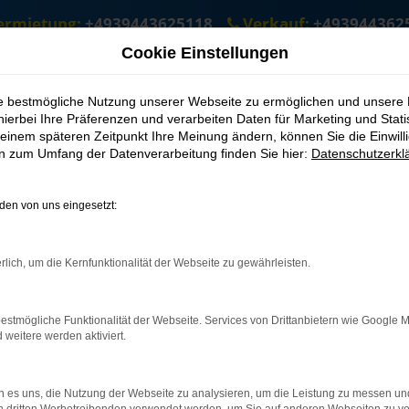
ermietung:
+4939443625118
Verkauf:
+493944362
Cookie Einstellungen
eburg
ie bestmögliche Nutzung unserer Webseite zu ermöglichen und unsere
hierbei Ihre Präferenzen und verarbeiten Daten für Marketing und Stati
einem späteren Zeitpunkt Ihre Meinung ändern, können Sie die Einwillig
ie schnell den passenden Škoda für Ma
en zum Umfang der Datenverarbeitung finden Sie hier:
Datenschutzerkl
n oder mieten möchten, sind Sie bei uns für Magdeburg an der ri
icht nur das zeichnet ASM Autoservice Meißner für Magdeburg aus,
en von uns eingesetzt:
. Sie werden staunen, wie schnell es von Magdeburg zu uns und 
bei und informieren Sie sich über die passende Škoda für Magdeb
rlich, um die Kernfunktionalität der Webseite zu gewährleisten.
estmögliche Funktionalität der Webseite. Services von Drittanbietern wie Google 
: Network Error
eitere werden aktiviert.
 ist ein Fehler aufgetreten.
ein paar Tipps, die dir helfen können:
 es uns, die Nutzung der Webseite zu analysieren, um die Leistung zu messen u