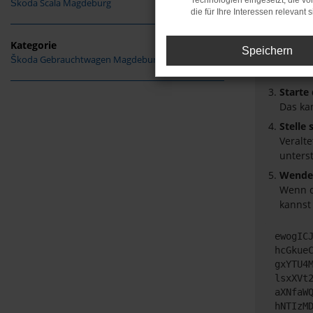
Technologien eingesetzt, die v
Škoda Scala Magdeburg
Überpr
die für Ihre Interessen relevant s
Laden 
Prüfe 
Kategorie
Speichern
Manche
Škoda Gebrauchtwagen Magdeburg
Browse
Starte
Das ka
Stelle
Veralt
unters
Wende 
Wenn d
kannst
ewogIC
hcGkue
gxYTU4
lsxXVt
aXNfaW
hNTIzM