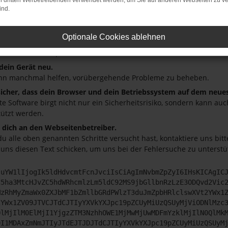
on dritten Werbetreibenden verwendet werden, um Sie auf anderen Webseiten zu ve
üfe deine Firewall und deine Internetverbindung.
ind.
andere Webseiten, zum Beispiel deine Suchmaschine?
deine Browsererweiterungen.
Optionale Cookies ablehnen
 Erweiterungen, wie Werbeblocker, können das Laden bestimmter S
r oder in einem privaten Fenster?
 dein Gerät neu.
nn manchmal helfen, vorübergehende Probleme zu beheben.
 sicher, dass dein Browser und dein Betriebssystem auf dem neue
ete Software birgt nicht nur ein Sicherheitsrisiko, sondern kann a
tützt werden.
dich an den Webseitenbetreiber.
u alle oben genannten Schritte versucht hast, kontaktiere uns bi
 uns diesen Text schicken, um uns bei der Fehlersuche zu unterstü
JuYW1lIjogIk5ldHdvcmtFcnJvciIsCiAgImNvbmZpZyI6IHsKICAgIC
C5ha3MtcHJvZC5hdWRhcmlzLm5ldC92MS9jbGllbnRzLzE3ODQvd2Vic
MzRhMyZmaWx0ZXJbMF1bZmllbGRdPWlzT3duJmZpbHRlclswXVt2YWx1
2YWx1ZV09JTVCJTdCJTIyYXVkYXJpc19pZCUyMiUzQSUyMjViODNlMzc
QlMjIlM0ElMjI1YjgzZTM3NzhhOWE1MjMwMjUwMDFmYzklMjIlN0QlMk
DI1MDAxZmNmJTIyJTdEJTJDJTdCJTIyYXVkYXJpc19pZCUyMiUzQSUyM