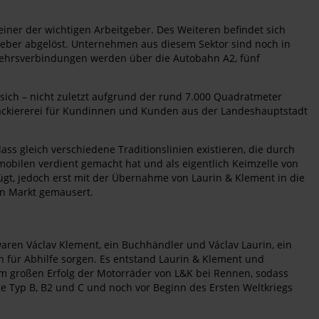
iner der wichtigen Arbeitgeber. Des Weiteren befindet sich
sgeber abgelöst. Unternehmen aus diesem Sektor sind noch in
rkehrsverbindungen werden über die Autobahn A2, fünf
ich – nicht zuletzt aufgrund der rund 7.000 Quadratmeter
Lackiererei für Kundinnen und Kunden aus der Landeshauptstadt
dass gleich verschiedene Traditionslinien existieren, die durch
obilen verdient gemacht hat und als eigentlich Keimzelle von
gt, jedoch erst mit der Übernahme von Laurin & Klement in die
en Markt gemausert.
aren Václav Klement, ein Buchhändler und Václav Laurin, ein
n für Abhilfe sorgen. Es entstand Laurin & Klement und
em großen Erfolg der Motorräder von L&K bei Rennen, sodass
ge Typ B, B2 und C und noch vor Beginn des Ersten Weltkriegs