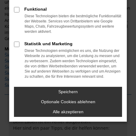
unsere Škoda Gebrauchtwagen für Halberstadt glänzen mit
einer Vollausstattung. Sie werden staunen, wie schnell es von
Funktional
Halberstadt zu uns und zu unseren überaus günstigen
Diese Technologien bieten die bestmögliche Funktionalität
Angeboten an Fahrzeugen von Škoda Gebrauchtwagen geht.
der Webseite. Services von Drittanbietern wie Google
Kommen Sie gerne bei ASM Autoservice Meißner vorbei und
Maps, Chats, Fahrzeugbewertungssystem und weitere
informieren Sie sich über die passende Škoda
werden aktiviert.
Gebrauchtwagen für Halberstadt. Wir beraten Sie gerne!
Statistik und Marketing
Modelle
Diese Technologien ermöglichen es uns, die Nutzung der
Škoda Fabia Gebrauchtwagen Halberstadt
Webseite zu analysieren, um die Leistung zu messen und
Škoda Karoq Gebrauchtwagen Halberstadt
zu verbessern. Zudem werden Technologien eingesetzt,
die von dritten Werbetreibenden verwendet werden, um
Škoda Kodiaq Gebrauchtwagen Halberstadt
Sie auf anderen Webseiten zu verfolgen und um Anzeigen
Škoda Octavia Gebrauchtwagen Halberstadt
zu schalten, die für Ihre Interessen relevant sind.
Škoda Kamiq Gebrauchtwagen Halberstadt
Škoda Scala Gebrauchtwagen Halberstadt
Speichern
Optionale Cookies ablehnen
Fehler: Network Error
Alle akzeptieren
Beim Laden ist ein Fehler aufgetreten.
Hier sind ein paar Tipps, die dir helfen können: