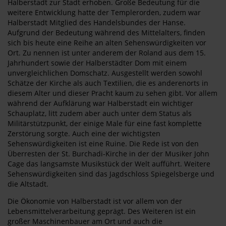
Halberstadt zur Stadt erhoben. Große Bedeutung für die
weitere Entwicklung hatte der Templerorden, zudem war
Halberstadt Mitglied des Handelsbundes der Hanse.
Aufgrund der Bedeutung während des Mittelalters, finden
sich bis heute eine Reihe an alten Sehenswürdigkeiten vor
Ort. Zu nennen ist unter anderem der Roland aus dem 15.
Jahrhundert sowie der Halberstädter Dom mit einem
unvergleichlichen Domschatz. Ausgestellt werden sowohl
Schätze der Kirche als auch Textilien, die es anderenorts in
diesem Alter und dieser Pracht kaum zu sehen gibt. Vor allem
während der Aufklärung war Halberstadt ein wichtiger
Schauplatz, litt zudem aber auch unter dem Status als
Militärstützpunkt, der einige Male für eine fast komplette
Zerstörung sorgte. Auch eine der wichtigsten
Sehenswürdigkeiten ist eine Ruine. Die Rede ist von den
Überresten der St. Burchadi-Kirche in der der Musiker John
Cage das langsamste Musikstück der Welt aufführt. Weitere
Sehenswürdigkeiten sind das Jagdschloss Spiegelsberge und
die Altstadt.
Die Ökonomie von Halberstadt ist vor allem von der
Lebensmittelverarbeitung geprägt. Des Weiteren ist ein
großer Maschinenbauer am Ort und auch die