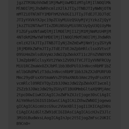
jgzZTM3NzhhOWE1MjMwMjUwMDIzMTglMjIlN0QlMk
MlN0IlMjJhdWRhcmlzX2lkJTIyJTNBJTIyNWNjOTN
mMTZiOTNlNTY1MDFhM2VkOGI1JTIyJTdEJTJDJTdC
JTIyYXVkYXJpc19pZCUyMiUzQSUyMjVjYzkzZjQyY
jkzZTU2NTAwYTIxZDRiNSUyMiU3RCUyQyU3QiUyMm
F1ZGFyaXNfaWQlMjIlM0ElMjI1ZjM1MjNmMzU4MjM
4NTdkM2MwYWFhMDElMjIlN0QlMkMlN0IlMjJhdWRh
cmlzX2lkJTIyJTNBJTIyNjZmZmEwMjNmYjcyZGYyN
jRjMDRkZWFmJTIyJTdEJTVEJmZpbHRlclsxXVtvcF
09SU4mZmlsdGVyWzJdW2ZpZWxkXT11c2FnZVN0YXR
lJmZpbHRlclsyXVt2YWx1ZV09JTVCJTIyVVNFRCUy
MiU1RCZmaWx0ZXJbMl1bb3BdPUlOJnNvcnRbMF1bZ
mllbGRdPWlzT3duJnNvcnRbMF1bb3JkZXJdPURFU0
Mmc29ydFsxXVtmaWVsZF09aXNUb3Amc29ydFsxXVt
vcmRlcl09REVTQyZzb3J0WzJdW2ZpZWxkXT1wcmlj
ZSZzb3J0WzJdW29yZGVyXT1BU0MmbGltaXQ9MjAmc
2tpcD0wIiwKICAgICJoZWFkZXJzIjoge30sCiAgIC
AiYm9keSI6IG51bGwsCiAgICAiZXhwZWN0Ijogewo
gICAgICAicmVzcG9uc2VUeXBlIjogIiIKICAgIH0s
CiAgICAidGltZW91dCI6IDAsCiAgICAicHJvZ3Jlc
3MiOiBudWxsLAogICAgInJpc2t5IjogZmFsc2UKIC
B9Cn0=