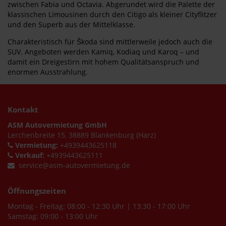
zwischen Fabia und Octavia. Abgerundet wird die Palette der
klassischen Limousinen durch den Citigo als kleiner Cityflitzer
und den Superb aus der Mittelklasse.
Charakteristisch für Škoda sind mittlerweile jedoch auch die
SUV. Angeboten werden Kamiq, Kodiaq und Karoq – und
damit ein Dreigestirn mit hohem Qualitätsanspruch und
enormen Ausstrahlung.
Kontakt
ASM Autovermietung GmbH
Lerchenbreite 15, 38889 Blankenburg (Harz)
Vermietung:
+4939443625118
Verkauf:
+4939443625111
service@asm-autovermietung.de
Öffnungszeiten
Montag - Freitag: 08:00 - 12:30 Uhr | 13:30 - 17:00 Uhr
Samstag: 09:00 - 13:00 Uhr