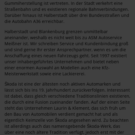
Gummiherstellung ist vertreten. In der Stadt verkehrt eine
Straßenbahn und es existieren regionale Bahnverbindungen.
Darüber hinaus ist Halberstadt über drei Bundesstraßen und
die Autobahn A36 erreichbar.
Halberstadt und Blankenburg grenzen unmittelbar
aneinander, weshalb es nicht weit bis zu ASM Autoservice
Meißner ist. Wir schreiben Service und Kundenbindung groß
und sind gerne Ihr erster Ansprechpartner, wenn es um die
Anschaffung eines neuen Fahrzeugs geht. Seit 1997 existiert
unser inhabergeführtes Unternehmen und bietet neben
einer enormen Auswahl an Modellen auch eine Kfz-
Meisterwerkstatt sowie eine Lackiererei.
Škoda ist eine der ältesten noch aktiven Automarken und
lässt sich bis ins 19. Jahrhundert zurückverfolgen. Interessant
ist dabei, dass gleich verschiedene Traditionslinien existieren,
die durch eine Fusion zueinander fanden. Auf der einen Seite
steht das Unternehmen Laurin & Klement, das sich früh um
den Bau von Automobilen verdient gemacht hat und als
eigentlich Keimzelle von Škoda angesehen wird. Zu beachten
ist allerdings auch das namensgebende Škoda-Werk, das
über eine noch ältere Tradition verfügt, jedoch erst mit der