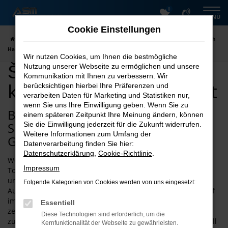
0
Zum
MENÜ
Hauptinhalt
Cookie Einstellungen
springen
Startseite
Halberstadt
Škoda
Škoda Gebrauchtwagen kaufen nach
Halberstadt
Wir nutzen Cookies, um Ihnen die bestmögliche
Škoda Gebrauchtwagen
Nutzung unserer Webseite zu ermöglichen und unsere
Kommunikation mit Ihnen zu verbessern. Wir
kaufen nach Halberstadt
berücksichtigen hierbei Ihre Präferenzen und
verarbeiten Daten für Marketing und Statistiken nur,
wenn Sie uns Ihre Einwilligung geben. Wenn Sie zu
Bei ASM Autoservice Meißner finden
einem späteren Zeitpunkt Ihre Meinung ändern, können
Sie schnell den passenden Škoda
Sie die Einwilligung jederzeit für die Zukunft widerrufen.
Weitere Informationen zum Umfang der
Gebrauchtwagen für Halberstadt
Datenverarbeitung finden Sie hier:
Datenschutzerklärung
,
Cookie-Richtlinie
.
Wenn Sie einen Škoda Gebrauchtwagen zu Top-Preisen und
Impressum
Top-Konditionen kaufen oder mieten möchten, sind Sie bei
uns für Halberstadt an der richtigen Stelle. Die ASM
Folgende Kategorien von Cookies werden von uns eingesetzt:
Autovermietung punktet mit 26 Jahren Erfahrung und ist tief
im Harz und der Umgebung verwurzelt. Nicht nur das
Essentiell
zeichnet ASM Autoservice Meißner für Halberstadt aus,
Diese Technologien sind erforderlich, um die
zusätzlich gibt es eine große Auswahl an
Škoda
Modellen. All
Kernfunktionalität der Webseite zu gewährleisten.