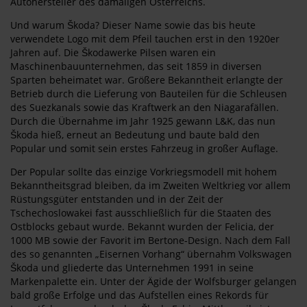
Autohersteller des damaligen Österreichs.
Und warum Škoda? Dieser Name sowie das bis heute
verwendete Logo mit dem Pfeil tauchen erst in den 1920er
Jahren auf. Die Škodawerke Pilsen waren ein
Maschinenbauunternehmen, das seit 1859 in diversen
Sparten beheimatet war. Größere Bekanntheit erlangte der
Betrieb durch die Lieferung von Bauteilen für die Schleusen
des Suezkanals sowie das Kraftwerk an den Niagarafällen.
Durch die Übernahme im Jahr 1925 gewann L&K, das nun
Škoda hieß, erneut an Bedeutung und baute bald den
Popular und somit sein erstes Fahrzeug in großer Auflage.
Der Popular sollte das einzige Vorkriegsmodell mit hohem
Bekanntheitsgrad bleiben, da im Zweiten Weltkrieg vor allem
Rüstungsgüter entstanden und in der Zeit der
Tschechoslowakei fast ausschließlich für die Staaten des
Ostblocks gebaut wurde. Bekannt wurden der Felicia, der
1000 MB sowie der Favorit im Bertone-Design. Nach dem Fall
des so genannten „Eisernen Vorhang“ übernahm Volkswagen
Škoda und gliederte das Unternehmen 1991 in seine
Markenpalette ein. Unter der Ägide der Wolfsburger gelangen
bald große Erfolge und das Aufstellen eines Rekords für