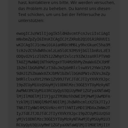
hast, kontaktiere uns bitte. Wir werden versuchen,
das Problem zu beheben. Du kannst uns diesen
Text schicken, um uns bei der Fehlersuche zu
unterstützen:
ewogICJuYW1lIjogIk5ldHdvcmtFcnJvciIsCiAgI
mNvbmZpZyI6IHsKICAgICJtZXRob2QiOiAiR0VUIi
wKICAgICJ1cmwiOiAiaHR0cHM6Ly9hcGkueC5ha3M
tcHJvZC5hdWRhcmlzLm5ldC92MS9jbGllbnRzLzE3
ODQvd2Vic2l0ZS12ZWhpY2xlcz93ZWJzaXRlPTVmO
TA0ZjMwNWQ1NThkMzgxYTU4MzRhMyZmaWx0ZXJbMF
1bZmllbGRdPWlzT3duJmZpbHRlclswXVt2YWx1ZV0
9dHJ1ZSZmaWx0ZXJbMV1bZmllbGRdPW1vZGVsJmZp
bHRlclsxXVt2YWx1ZV09JTVCJTdCJTIyYXVkYXJpc
19pZCUyMiUzQSUyMjViODNlMzc3OGE5YTUyMzAyNT
AwMWU3MCUyMiU3RCUyQyU3QiUyMmF1ZGFyaXNfaWQ
lMjIlM0ElMjI1YjgzZTM3NzhhOWE1MjMwMjUwMDFm
YzklMjIlN0QlMkMlN0IlMjJhdWRhcmlzX2lkJTIyJ
TNBJTIyNWI4M2UzNzc4YTlhNTIzMDI1MDAxZmNmJT
IyJTdEJTJDJTdCJTIyYXVkYXJpc19pZCUyMiUzQSU
yMjViODNlMzc3OGE5YTUyMzAyNTAwMjEyMSUyMiU3
RCUyQyU3QiUyMmF1ZGFyaXNfaWQlMjIlM0ElMjI1Y