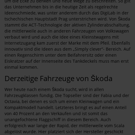
um die Ecke zu denken und neue Wege zu beschreiten. So gilt
das Unternehmen bis in die heutige Zeit als regelrechte
Ideenschmiede, was unter anderem durch das DigiLab in der
tschechischen Hauptstadt Prag unterstrichen wird. Von Škoda
stammt die ACT-Technologie der aktiven Zylinderabschaltung,
die mittlerweile auch in anderen Fahrzeugen von Volkswagen
verbaut wird und auch die Idee eines Kleinstwagens mit
Internetzugang kam zuerst der Marke mit dem Pfeil. Ebenfalls
innovativ sind die Ideen aus dem „Simply clever“- Bereich. Auf
einen Regenschirm unter dem Beifahrersitz oder einen
Eiskratzer auf der Innenseite des Tankdeckels muss man erst
einmal kommen.
Derzeitige Fahrzeuge von Škoda
Wer heute nach einem Škoda sucht, wird in allen
Fahrzeugklassen fündig. Die Topseller sind der Fabia und der
Octavia, bei denen es sich um einen Kleinwagen und ein
Kompaktmodell handelt. Letzteres bringt es auf einen Anteil
von 40 Prozent an den Verkäufen und ist somit das
unangefochtene Flaggschiff in diesem Bereich. Auch
erfolgreich war lange der Rapid, der mittlerweile vom Scala
abgelöst wurde. Hier platziert sich der Hersteller geschickt