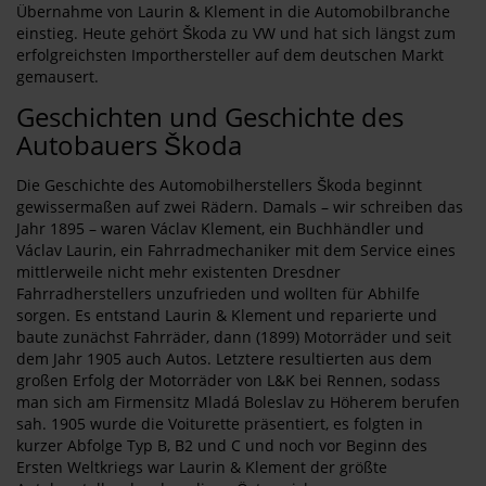
Übernahme von Laurin & Klement in die Automobilbranche
einstieg. Heute gehört Škoda zu VW und hat sich längst zum
erfolgreichsten Importhersteller auf dem deutschen Markt
gemausert.
Geschichten und Geschichte des
Autobauers Škoda
Die Geschichte des Automobilherstellers Škoda beginnt
gewissermaßen auf zwei Rädern. Damals – wir schreiben das
Jahr 1895 – waren Václav Klement, ein Buchhändler und
Václav Laurin, ein Fahrradmechaniker mit dem Service eines
mittlerweile nicht mehr existenten Dresdner
Fahrradherstellers unzufrieden und wollten für Abhilfe
sorgen. Es entstand Laurin & Klement und reparierte und
baute zunächst Fahrräder, dann (1899) Motorräder und seit
dem Jahr 1905 auch Autos. Letztere resultierten aus dem
großen Erfolg der Motorräder von L&K bei Rennen, sodass
man sich am Firmensitz Mladá Boleslav zu Höherem berufen
sah. 1905 wurde die Voiturette präsentiert, es folgten in
kurzer Abfolge Typ B, B2 und C und noch vor Beginn des
Ersten Weltkriegs war Laurin & Klement der größte