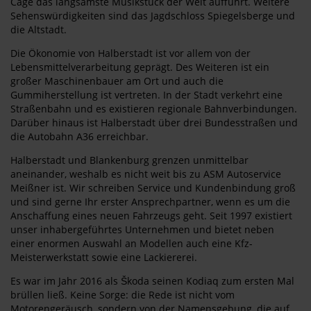
Cage das langsamste Musikstück der Welt aufführt. Weitere
Sehenswürdigkeiten sind das Jagdschloss Spiegelsberge und
die Altstadt.
Die Ökonomie von Halberstadt ist vor allem von der
Lebensmittelverarbeitung geprägt. Des Weiteren ist ein
großer Maschinenbauer am Ort und auch die
Gummiherstellung ist vertreten. In der Stadt verkehrt eine
Straßenbahn und es existieren regionale Bahnverbindungen.
Darüber hinaus ist Halberstadt über drei Bundesstraßen und
die Autobahn A36 erreichbar.
Halberstadt und Blankenburg grenzen unmittelbar
aneinander, weshalb es nicht weit bis zu ASM Autoservice
Meißner ist. Wir schreiben Service und Kundenbindung groß
und sind gerne Ihr erster Ansprechpartner, wenn es um die
Anschaffung eines neuen Fahrzeugs geht. Seit 1997 existiert
unser inhabergeführtes Unternehmen und bietet neben
einer enormen Auswahl an Modellen auch eine Kfz-
Meisterwerkstatt sowie eine Lackiererei.
Es war im Jahr 2016 als Škoda seinen Kodiaq zum ersten Mal
brüllen ließ. Keine Sorge: die Rede ist nicht vom
Motorengeräusch, sondern von der Namensgebung, die auf