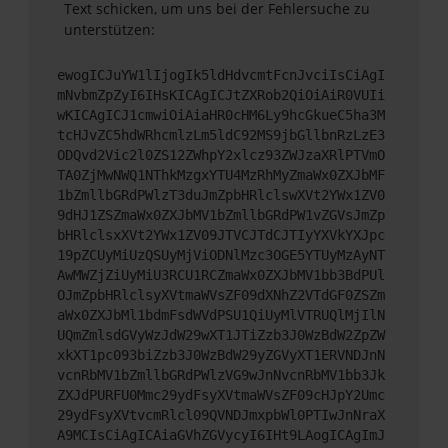
Text schicken, um uns bei der Fehlersuche zu
unterstützen:
ewogICJuYW1lIjogIk5ldHdvcmtFcnJvciIsCiAgI
mNvbmZpZyI6IHsKICAgICJtZXRob2QiOiAiR0VUIi
wKICAgICJ1cmwiOiAiaHR0cHM6Ly9hcGkueC5ha3M
tcHJvZC5hdWRhcmlzLm5ldC92MS9jbGllbnRzLzE3
ODQvd2Vic2l0ZS12ZWhpY2xlcz93ZWJzaXRlPTVmO
TA0ZjMwNWQ1NThkMzgxYTU4MzRhMyZmaWx0ZXJbMF
1bZmllbGRdPWlzT3duJmZpbHRlclswXVt2YWx1ZV0
9dHJ1ZSZmaWx0ZXJbMV1bZmllbGRdPW1vZGVsJmZp
bHRlclsxXVt2YWx1ZV09JTVCJTdCJTIyYXVkYXJpc
19pZCUyMiUzQSUyMjViODNlMzc3OGE5YTUyMzAyNT
AwMWZjZiUyMiU3RCU1RCZmaWx0ZXJbMV1bb3BdPUl
OJmZpbHRlclsyXVtmaWVsZF09dXNhZ2VTdGF0ZSZm
aWx0ZXJbMl1bdmFsdWVdPSU1QiUyMlVTRUQlMjIlN
UQmZmlsdGVyWzJdW29wXT1JTiZzb3J0WzBdW2ZpZW
xkXT1pc093biZzb3J0WzBdW29yZGVyXT1ERVNDJnN
vcnRbMV1bZmllbGRdPWlzVG9wJnNvcnRbMV1bb3Jk
ZXJdPURFU0Mmc29ydFsyXVtmaWVsZF09cHJpY2Umc
29ydFsyXVtvcmRlcl09QVNDJmxpbWl0PTIwJnNraX
A9MCIsCiAgICAiaGVhZGVycyI6IHt9LAogICAgImJ