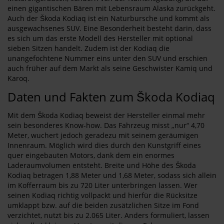
einen gigantischen Bären mit Lebensraum Alaska zurückgeht.
Auch der Škoda Kodiaq ist ein Naturbursche und kommt als
ausgewachsenes SUV. Eine Besonderheit besteht darin, dass
es sich um das erste Modell des Hersteller mit optional
sieben Sitzen handelt. Zudem ist der Kodiaq die
unangefochtene Nummer eins unter den SUV und erschien
auch früher auf dem Markt als seine Geschwister Kamiq und
Karoq.
Daten und Fakten zum Škoda Kodiaq
Mit dem Škoda Kodiaq beweist der Hersteller einmal mehr
sein besonderes Know-how. Das Fahrzeug misst „nur“ 4,70
Meter, wuchert jedoch geradezu mit seinem geräumigen
Innenraum. Möglich wird dies durch den Kunstgriff eines
quer eingebauten Motors, dank dem ein enormes
Laderaumvolumen entsteht. Breite und Höhe des Škoda
Kodiaq betragen 1,88 Meter und 1,68 Meter, sodass sich allein
im Kofferraum bis zu 720 Liter unterbringen lassen. Wer
seinen Kodiaq richtig vollpackt und hierfür die Rücksitze
umklappt bzw. auf die beiden zusätzlichen Sitze im Fond
verzichtet, nutzt bis zu 2.065 Liter. Anders formuliert, lassen