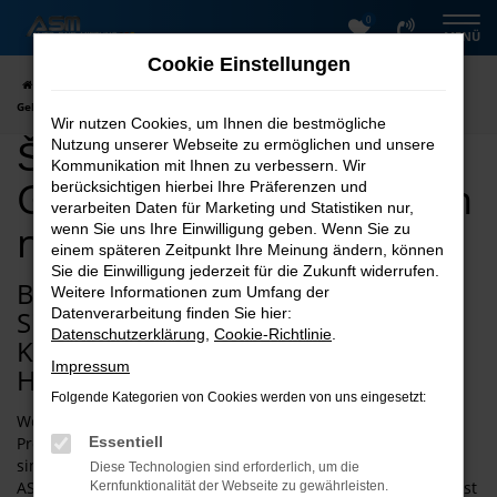
0
Zum
MENÜ
Hauptinhalt
Cookie Einstellungen
springen
Startseite
Halberstadt
Škoda
Škoda Kodiaq
Škoda Kodiaq
Gebrauchtwagen kaufen nach Halberstadt
Wir nutzen Cookies, um Ihnen die bestmögliche
Škoda Kodiaq
Nutzung unserer Webseite zu ermöglichen und unsere
Kommunikation mit Ihnen zu verbessern. Wir
Gebrauchtwagen kaufen
berücksichtigen hierbei Ihre Präferenzen und
verarbeiten Daten für Marketing und Statistiken nur,
nach Halberstadt
wenn Sie uns Ihre Einwilligung geben. Wenn Sie zu
einem späteren Zeitpunkt Ihre Meinung ändern, können
Sie die Einwilligung jederzeit für die Zukunft widerrufen.
Bei ASM Autoservice Meißner finden
Weitere Informationen zum Umfang der
Sie schnell den passenden Škoda
Datenverarbeitung finden Sie hier:
Datenschutzerklärung
,
Cookie-Richtlinie
.
Kodiaq Gebrauchtwagen für
Impressum
Halberstadt
Folgende Kategorien von Cookies werden von uns eingesetzt:
Wenn Sie einen Škoda Kodiaq Gebrauchtwagen zu Top-
Preisen und Top-Konditionen kaufen oder mieten möchten,
Essentiell
sind Sie bei uns für Halberstadt an der richtigen Stelle. Die
Diese Technologien sind erforderlich, um die
ASM Autovermietung punktet mit 26 Jahren Erfahrung und ist
Kernfunktionalität der Webseite zu gewährleisten.