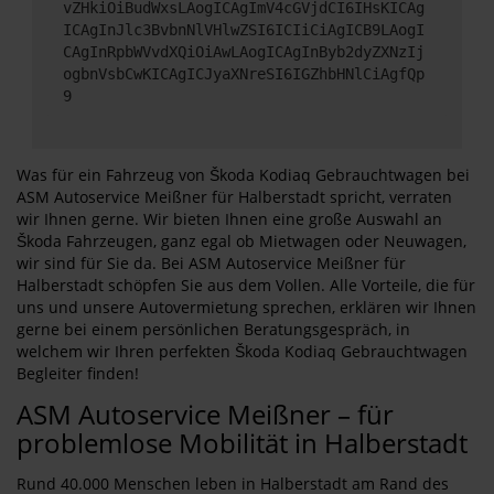
vZHkiOiBudWxsLAogICAgImV4cGVjdCI6IHsKICAg
ICAgInJlc3BvbnNlVHlwZSI6ICIiCiAgICB9LAogI
CAgInRpbWVvdXQiOiAwLAogICAgInByb2dyZXNzIj
ogbnVsbCwKICAgICJyaXNreSI6IGZhbHNlCiAgfQp
9
Was für ein Fahrzeug von Škoda Kodiaq Gebrauchtwagen bei
ASM Autoservice Meißner für Halberstadt spricht, verraten
wir Ihnen gerne. Wir bieten Ihnen eine große Auswahl an
Škoda Fahrzeugen, ganz egal ob Mietwagen oder Neuwagen,
wir sind für Sie da. Bei ASM Autoservice Meißner für
Halberstadt schöpfen Sie aus dem Vollen. Alle Vorteile, die für
uns und unsere Autovermietung sprechen, erklären wir Ihnen
gerne bei einem persönlichen Beratungsgespräch, in
welchem wir Ihren perfekten Škoda Kodiaq Gebrauchtwagen
Begleiter finden!
ASM Autoservice Meißner – für
problemlose Mobilität in Halberstadt
Rund 40.000 Menschen leben in Halberstadt am Rand des