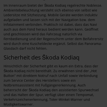
Im Innenraum bietet der Škoda Kodiaq regelrechte Noblesse.
Ambientebeleuchtung versteht sich ebenso von selbst wie
Ledersitze mit Sitzheizung. Mobile Geräte werden induktiv
aufgeladen und lassen sich mit der Navigation bzw. dem
Infotainment verbinden. Praktisch ist dabei, dass das Navi
auch aus dem Fond heraus bedient werden kann. Geöffnet
und geschlossen wird das Fahrzeug natürlich via
Fernbedienung und der Regenschirm unter dem Beifahrersitz
wird durch eine Kuscheldecke ergänzt. Selbst das Panorama-
Glasdach darf nicht fehlen.
Sicherheit des Škoda Kodiaq
Hinsichtlich der Sicherheit gibt es kaum ein Extra, dass der
Škoda Kodiaq nicht bereithält. Zu erwähnen sind der „Hot
Button“ mit direktem Notruf nach Unfall sowie Verbindung
zum Service Center des Herstellers sowie ein
Notbremsassistent mit Fußgängererkennung. Auch
beherrscht der Škoda Kodiaq den assistierten Spurwechsel
und das Halten der Spur, verfügt über einen Tempomat,
Verkehrszeichenerkennung, Toter-Winkel-Warner und
Müdigkeitswarner.