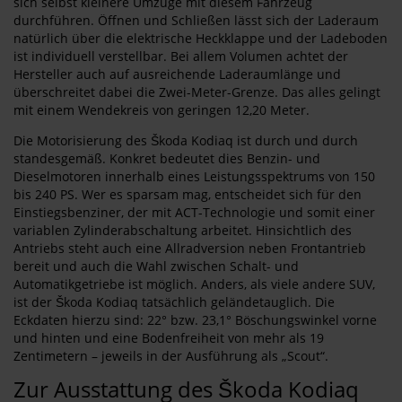
sich selbst kleinere Umzüge mit diesem Fahrzeug
durchführen. Öffnen und Schließen lässt sich der Laderaum
natürlich über die elektrische Heckklappe und der Ladeboden
ist individuell verstellbar. Bei allem Volumen achtet der
Hersteller auch auf ausreichende Laderaumlänge und
überschreitet dabei die Zwei-Meter-Grenze. Das alles gelingt
mit einem Wendekreis von geringen 12,20 Meter.
Die Motorisierung des Škoda Kodiaq ist durch und durch
standesgemäß. Konkret bedeutet dies Benzin- und
Dieselmotoren innerhalb eines Leistungsspektrums von 150
bis 240 PS. Wer es sparsam mag, entscheidet sich für den
Einstiegsbenziner, der mit ACT-Technologie und somit einer
variablen Zylinderabschaltung arbeitet. Hinsichtlich des
Antriebs steht auch eine Allradversion neben Frontantrieb
bereit und auch die Wahl zwischen Schalt- und
Automatikgetriebe ist möglich. Anders, als viele andere SUV,
ist der Škoda Kodiaq tatsächlich geländetauglich. Die
Eckdaten hierzu sind: 22° bzw. 23,1° Böschungswinkel vorne
und hinten und eine Bodenfreiheit von mehr als 19
Zentimetern – jeweils in der Ausführung als „Scout“.
Zur Ausstattung des Škoda Kodiaq