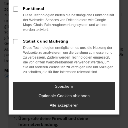
tief im Harz und der Umgebung verwurzelt. Nicht nur das
zeichnet ASM Autoservice Meißner für Halberstadt aus,
Funktional
zusätzlich gibt es eine große Auswahl an
Škoda
Modellen. All
Diese Technologien bieten die bestmögliche Funktionalität
unsere Škoda Kodiaq Gebrauchtwagen für Halberstadt
der Webseite. Services von Drittanbietern wie Google
Maps, Chats, Fahrzeugbewertungssystem und weitere
glänzen mit einer Vollausstattung. Sie werden staunen, wie
werden aktiviert.
schnell es von Halberstadt zu uns und zu unseren überaus
günstigen Angeboten an Fahrzeugen von Škoda Kodiaq
Statistik und Marketing
Gebrauchtwagen geht. Kommen Sie gerne bei ASM
Diese Technologien ermöglichen es uns, die Nutzung der
Autoservice Meißner vorbei und informieren Sie sich über die
Webseite zu analysieren, um die Leistung zu messen und
passende Škoda Kodiaq Gebrauchtwagen für Halberstadt. Wir
zu verbessern. Zudem werden Technologien eingesetzt,
beraten Sie gerne!
die von dritten Werbetreibenden verwendet werden, um
Sie auf anderen Webseiten zu verfolgen und um Anzeigen
Marken
zu schalten, die für Ihre Interessen relevant sind.
Škoda
Speichern
Fehler: Network Error
Optionale Cookies ablehnen
Beim Laden ist ein Fehler aufgetreten.
Alle akzeptieren
Hier sind ein paar Tipps, die dir helfen können:
Überprüfe deine Firewall und deine
Internetverbindung.