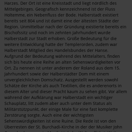
Harzes. Der Ort ist eine Kreisstadt und liegt nördlich des
Mittelgebirges. Geografisch kennzeichnend ist der Fluss
Holtemme, ein Nebenfluss der Bode. Halberstadt existiert
bereits seit 804 und ist damit eine der ältesten Städte der
Region. Unmittelbar nach der Gründung existierte bereits ein
Bischofssitz und noch im zehnten Jahrhundert wurde
Halberstadt zur Stadt erhoben. Große Bedeutung für die
weitere Entwicklung hatte der Templerorden, zudem war
Halberstadt Mitglied des Handelsbundes der Hanse.
Aufgrund der Bedeutung während des Mittelalters, finden
sich bis heute eine Reihe an alten Sehenswürdigkeiten vor
Ort. Zu nennen ist unter anderem der Roland aus dem 15.
Jahrhundert sowie der Halberstädter Dom mit einem
unvergleichlichen Domschatz. Ausgestellt werden sowohl
Schätze der Kirche als auch Textilien, die es anderenorts in
diesem Alter und dieser Pracht kaum zu sehen gibt. Vor allem
während der Aufklärung war Halberstadt ein wichtiger
Schauplatz, litt zudem aber auch unter dem Status als
Militärstützpunkt, der einige Male für eine fast komplette
Zerstörung sorgte. Auch eine der wichtigsten
Sehenswürdigkeiten ist eine Ruine. Die Rede ist von den
Überresten der St. Burchadi-Kirche in der der Musiker John