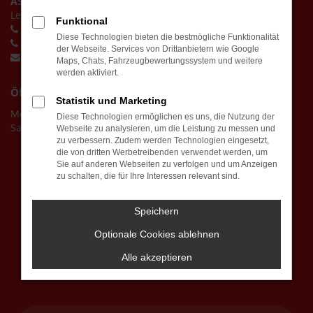
ASM Autovermietung GmbH
Lerchenbreite 15, 38889 Blankenburg (Harz)
Funktional
Vermietung:
+4939443625118
Diese Technologien bieten die bestmögliche Funktionalität
Verkauf:
+4939443625111
der Webseite. Services von Drittanbietern wie Google
service@asm-autovermietung.de
Maps, Chats, Fahrzeugbewertungssystem und weitere
werden aktiviert.
Öffnungszeiten
Statistik und Marketing
Montag - Freitag: 08:00 - 12:30 Uhr | 13:30 - 17:00 Uhr
Diese Technologien ermöglichen es uns, die Nutzung der
Samstag: 09:00 - 13:00 Uhr
Webseite zu analysieren, um die Leistung zu messen und
zu verbessern. Zudem werden Technologien eingesetzt,
die von dritten Werbetreibenden verwendet werden, um
Sie auf anderen Webseiten zu verfolgen und um Anzeigen
zu schalten, die für Ihre Interessen relevant sind.
Speichern
Optionale Cookies ablehnen
Alle akzeptieren
Lernen Sie uns auf der Messen kennen