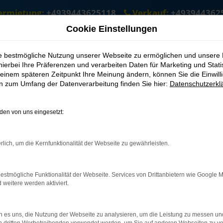
ermietung:
+4939443625118
Verkauf:
+493944362
Cookie Einstellungen
 kaufen nach Leipzig
gen kaufen nach Leipzig
ie bestmögliche Nutzung unserer Webseite zu ermöglichen und unsere
hierbei Ihre Präferenzen und verarbeiten Daten für Marketing und Stati
einem späteren Zeitpunkt Ihre Meinung ändern, können Sie die Einwillig
ie schnell den passenden Škoda Kamiq G
en zum Umfang der Datenverarbeitung finden Sie hier:
Datenschutzerkl
Top-Konditionen kaufen oder mieten möchten, sind Sie bei uns fü
mgebung verwurzelt. Nicht nur das zeichnet ASM Autoservice Meißne
en von uns eingesetzt:
pzig glänzen mit einer Vollausstattung. Sie werden staunen, wie 
. Kommen Sie gerne bei ASM Autoservice Meißner vorbei und inf
rlich, um die Kernfunktionalität der Webseite zu gewährleisten.
: Network Error
estmögliche Funktionalität der Webseite. Services von Drittanbietern wie Google 
eitere werden aktiviert.
 ist ein Fehler aufgetreten.
ein paar Tipps, die dir helfen können:
 es uns, die Nutzung der Webseite zu analysieren, um die Leistung zu messen u
üfe deine Firewall und deine Internetverbindung.