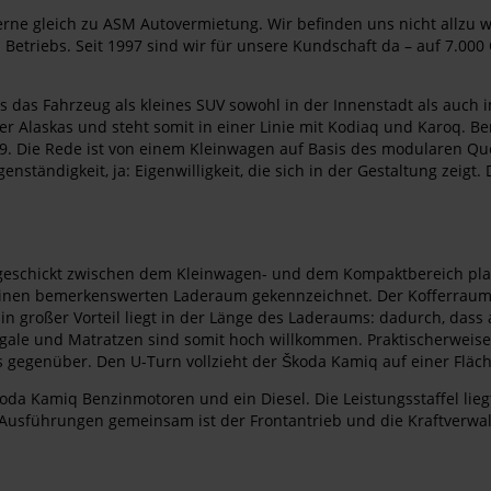
ne gleich zu ASM Autovermietung. Wir befinden uns nicht allzu we
 Betriebs. Seit 1997 sind wir für unsere Kundschaft da – auf 7.00
ss das Fahrzeug als kleines SUV sowohl in der Innenstadt als auch
askas und steht somit in einer Linie mit Kodiaq und Karoq. Benut
19. Die Rede ist von einem Kleinwagen auf Basis des modularen Q
enständigkeit, ja: Eigenwilligkeit, die sich in der Gestaltung zeig
geschickt zwischen dem Kleinwagen- und dem Kompaktbereich platzi
inen bemerkenswerten Laderaum gekennzeichnet. Der Kofferraum bie
n großer Vorteil liegt in der Länge des Laderaums: dadurch, dass
gale und Matratzen sind somit hoch willkommen. Praktischerweise
gegenüber. Den U-Turn vollzieht der Škoda Kamiq auf einer Fläch
 Kamiq Benzinmotoren und ein Diesel. Die Leistungsstaffel liegt
len Ausführungen gemeinsam ist der Frontantrieb und die Kraftverw