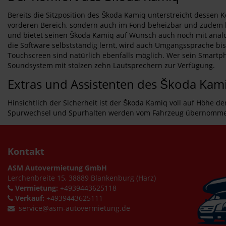
Bereits die Sitzposition des Škoda Kamiq unterstreicht dessen K
vorderen Bereich, sondern auch im Fond beheizbar und zudem blic
und bietet seinen Škoda Kamiq auf Wunsch auch noch mit analo
die Software selbstständig lernt, wird auch Umgangssprache bis
Touchscreen sind natürlich ebenfalls möglich. Wer sein Smartph
Soundsystem mit stolzen zehn Lautsprechern zur Verfügung.
Extras und Assistenten des Škoda Kam
Hinsichtlich der Sicherheit ist der Škoda Kamiq voll auf Höhe de
Spurwechsel und Spurhalten werden vom Fahrzeug übernommen 
Kontakt
ASM Autovermietung GmbH
Lerchenbreite 15, 38889 Blankenburg (Harz)
Vermietung:
+4939443625118
Verkauf:
+4939443625111
service@asm-autovermietung.de