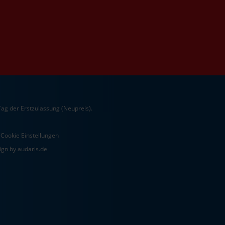
ag der Erstzulassung (Neupreis).
Cookie Einstellungen
gn by audaris.de