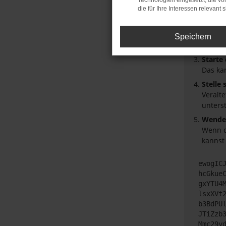
Technologien eingesetzt, die v
die für Ihre Interessen relevant s
Laden 
Prüfe 
Manche
Speichern
Browse
Starte
Das ka
Stelle
Veralt
unters
Wende 
Wenn d
kannst
ewogIC
hcGkue
gxYTU4
lsxXVt
b3BdPU
JTiZzb
Mmc29y