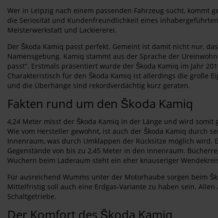
Wer in Leipzig nach einem passenden Fahrzeug sucht, kommt ger
die Seriosität und Kundenfreundlichkeit eines inhabergeführten
Meisterwerkstatt und Lackiererei.
Der Škoda Kamiq passt perfekt. Gemeint ist damit nicht nur, da
Namensgebung. Kamiq stammt aus der Sprache der Ureinwohner Al
passt“. Erstmals präsentiert wurde der Škoda Kamiq im Jahr 20
Charakteristisch für den Škoda Kamiq ist allerdings die große Eig
und die Überhänge sind rekordverdächtig kurz geraten.
Fakten rund um den Škoda Kamiq
4,24 Meter misst der Škoda Kamiq in der Länge und wird somit 
Wie vom Hersteller gewohnt, ist auch der Škoda Kamiq durch se
Innenraum, was durch Umklappen der Rücksitze möglich wird. Ei
Gegenstände von bis zu 2,45 Meter in den Innenraum. Bücherre
Wuchern beim Laderaum steht ein eher knauseriger Wendekreis 
Für ausreichend Wumms unter der Motorhaube sorgen beim Škoda
Mittelfristig soll auch eine Erdgas-Variante zu haben sein. Al
Schaltgetriebe.
Der Komfort des Škoda Kamiq