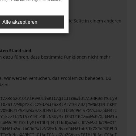
rfolgen und um Anzeigen zu schalten,
eiten verhindern. Funktioniert die Seite in einem anderen
Alle akzeptieren
sten Stand sind.
uch dazu führen, dass bestimmte Funktionen nicht mehr
tte. Wir werden versuchen, das Problem zu beheben. Du
tzen:
JtZXRob2QiOiAiR0VUIiwKICAgICJ1cmwiOiAiaHR0cHM6Ly9
2l0ZS12ZWhpY2xlcz93ZWJzaXRlPTVmOTA0ZjMwNWQ1NThkMz
ZV09dHJ1ZSZmaWx0ZXJbMV1bZmllbGRdPW1vZGVsJmZpbHRlc
2YjkzZTU2NTAxYTNlZDhiNSUyMiU3RCU1RCZmaWx0ZXJbMV1b
FsdWVdPSU1QiUyMlVTRUQlMjIlNUQmZmlsdGVyWzJdW29wXT1
nRbMV1bZmllbGRdPWlzVG9wJnNvcnRbMV1bb3JkZXJdPURFU0
PTIwJnNraXA9MCIsCiAgICAiaGVhZGVycyI6IHt9LAogICAgI