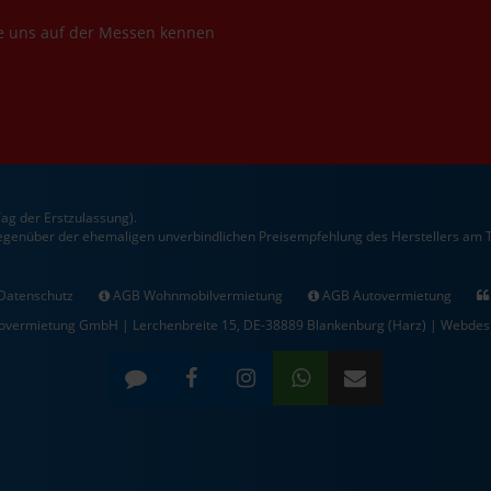
e uns auf der Messen kennen
ag der Erstzulassung).
gegenüber der ehemaligen unverbindlichen Preisempfehlung des Herstellers am T
Datenschutz
AGB Wohnmobilvermietung
AGB Autovermietung
vermietung GmbH | Lerchenbreite 15, DE-38889 Blankenburg (Harz) |
Webdesi