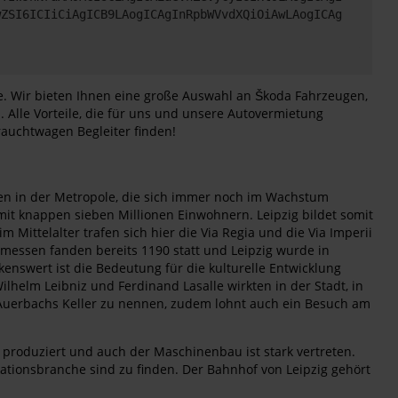
wZSI6ICIiCiAgICB9LAogICAgInRpbWVvdXQiOiAwLAogICAg
e. Wir bieten Ihnen eine große Auswahl an Škoda Fahrzeugen,
 Alle Vorteile, die für uns und unsere Autovermietung
rauchtwagen Begleiter finden!
ben in der Metropole, die sich immer noch im Wachstum
mit knappen sieben Millionen Einwohnern. Leipzig bildet somit
ittelalter trafen sich hier die Via Regia und die Via Imperii
smessen fanden bereits 1190 statt und Leipzig wurde in
enswert ist die Bedeutung für die kulturelle Entwicklung
lhelm Leibniz und Ferdinand Lasalle wirkten in der Stadt, in
 Auerbachs Keller zu nennen, zudem lohnt auch ein Besuch am
r produziert und auch der Maschinenbau ist stark vertreten.
ionsbranche sind zu finden. Der Bahnhof von Leipzig gehört