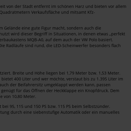
it von der Stadt entfernt im schönen Harz und bieten vor allem
0 Quadratmetern Verkaufsfläche und mitsamt Kfz-
 im Gelände eine gute Figur macht, sondern auch die
zt wird dieser Begriff in Situationen, in denen etwas „perfekt
uerbaukastens MQB-A0, auf dem auch der VW Polo basiert.
t. Die Radläufe sind rund, die LED-Scheinwerfer besonders flach
ert. Breite und Höhe liegen bei 1,79 Meter bzw. 1,53 Meter.
tet 400 Liter und wer möchte, verstaut bis zu 1.395 Liter im
 auch der Beifahrersitz umgeklappt werden kann, passen
 genügt für das Öffnen der Heckklappe ein Knopfdruck. Dem
e von 10,80 Meter.
 bei 95, 115 und 150 PS bzw. 115 PS beim Selbstzünder.
altung durch eine siebenstufige Automatik oder ein manuelles