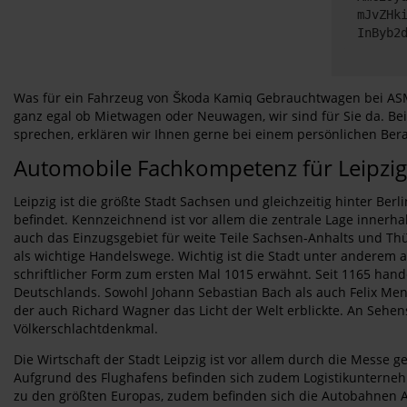
mJvZHk
InByb2
Was für ein Fahrzeug von Škoda Kamiq Gebrauchtwagen bei ASM A
ganz egal ob Mietwagen oder Neuwagen, wir sind für Sie da. Bei
sprechen, erklären wir Ihnen gerne bei einem persönlichen Be
Automobile Fachkompetenz für Leipzi
Leipzig ist die größte Stadt Sachsen und gleichzeitig hinter 
befindet. Kennzeichnend ist vor allem die zentrale Lage innerh
auch das Einzugsgebiet für weite Teile Sachsen-Anhalts und Thü
als wichtige Handelswege. Wichtig ist die Stadt unter anderem
schriftlicher Form zum ersten Mal 1015 erwähnt. Seit 1165 hand
Deutschlands. Sowohl Johann Sebastian Bach als auch Felix Mende
der auch Richard Wagner das Licht der Welt erblickte. An Seh
Völkerschlachtdenkmal.
Die Wirtschaft der Stadt Leipzig ist vor allem durch die Messe 
Aufgrund des Flughafens befinden sich zudem Logistikunterneh
zu den größten Europas, zudem befinden sich die Autobahnen A