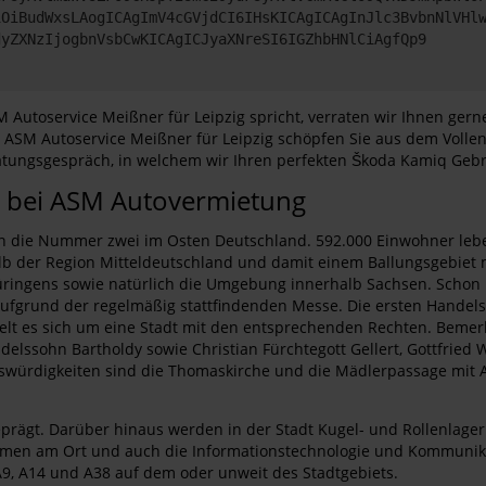
iOiBudWxsLAogICAgImV4cGVjdCI6IHsKICAgICAgInJlc3BvbnNlVHl
dyZXNzIjogbnVsbCwKICAgICJyaXNreSI6IGZhbHNlCiAgfQp9
utoservice Meißner für Leipzig spricht, verraten wir Ihnen gern
 ASM Autoservice Meißner für Leipzig schöpfen Sie aus dem Vollen.
ratungsgespräch, in welchem wir Ihren perfekten Škoda Kamiq Geb
g bei ASM Autovermietung
Berlin die Nummer zwei im Osten Deutschland. 592.000 Einwohner le
alb der Region Mitteldeutschland und damit einem Ballungsgebiet 
ringens sowie natürlich die Umgebung innerhalb Sachsen. Schon im M
 aufgrund der regelmäßig stattfindenden Messe. Die ersten Handel
elt es sich um eine Stadt mit den entsprechenden Rechten. Bemerk
lssohn Bartholdy sowie Christian Fürchtegott Gellert, Gottfried Wi
enswürdigkeiten sind die Thomaskirche und die Mädlerpassage mit
geprägt. Darüber hinaus werden in der Stadt Kugel- und Rollenlage
men am Ort und auch die Informationstechnologie und Kommunikat
9, A14 und A38 auf dem oder unweit des Stadtgebiets.