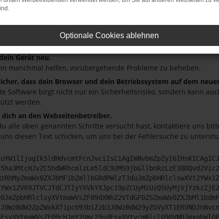
on dritten Werbetreibenden verwendet werden, um Sie auf anderen Webseiten zu ve
ind.
andere Webseiten, zum Beispiel deine Suchmaschine?
deine Browsererweiterungen.
 Erweiterungen, wie Werbeblocker, können das Laden bestimmter S
Optionale Cookies ablehnen
r oder in einem privaten Fenster?
 dein Gerät neu.
nn manchmal helfen, vorübergehende Probleme zu beheben.
 sicher, dass dein Browser und dein Betriebssystem auf dem neue
ete Software birgt nicht nur ein Sicherheitsrisiko, sondern kann a
tützt werden.
dich an den Webseitenbetreiber.
u alle oben genannten Schritte versucht hast, kontaktiere uns bi
 uns diesen Text schicken, um uns bei der Fehlersuche zu unterstü
JuYW1lIjogIk5ldHdvcmtFcnJvciIsCiAgImNvbmZpZyI6IHsKICAgIC
C5ha3MtcHJvZC5hdWRhcmlzLm5ldC92MS9jbGllbnRzLzE3ODQvd2Vic
MzRhMyZmaWx0ZXJbMF1bZmllbGRdPWlzT3duJmZpbHRlclswXVt2YWx1
2YWx1ZV09JTVCJTdCJTIyYXVkYXJpc19pZCUyMiUzQSUyMjVjYzkzZjE
lOJmZpbHRlclsyXVtmaWVsZF09dXNhZ2VTdGF0ZSZmaWx0ZXJbMl1bdm
3J0WzBdW2ZpZWxkXT1pc093biZzb3J0WzBdW29yZGVyXT1ERVNDJnNvc
dFsyXVtmaWVsZF09cHJpY2Umc29ydFsyXVtvcmRlcl09QVNDJmxpbWl0