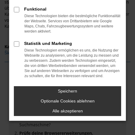
staunen, wie schnell es von Hannover zu uns und zu unseren
überaus günstigen Angeboten an Fahrzeugen von Škoda
Funktional
Kamiq geht. Kommen Sie gerne bei ASM Autoservice Meißner
Diese Technologien bieten die bestmögliche Funktionalität
vorbei und informieren Sie sich über die passende Škoda
der Webseite. Services von Drittanbietern wie Google
Kamiq für Hannover. Wir beraten Sie gerne!
Maps, Chats, Fahrzeugbewertungssystem und weitere
werden aktiviert.
Statistik und Marketing
Kategorie
Diese Technologien ermöglichen es uns, die Nutzung der
Škoda Kamiq Gebrauchtwagen Hannover
Webseite zu analysieren, um die Leistung zu messen und
zu verbessern. Zudem werden Technologien eingesetzt,
die von dritten Werbetreibenden verwendet werden, um
Sie auf anderen Webseiten zu verfolgen und um Anzeigen
Fehler: Network Error
zu schalten, die für Ihre Interessen relevant sind.
Beim Laden ist ein Fehler aufgetreten.
Speichern
Hier sind ein paar Tipps, die dir helfen können:
Optionale Cookies ablehnen
Überprüfe deine Firewall und deine
Alle akzeptieren
Internetverbindung.
Laden andere Webseiten, zum Beispiel deine
Suchmaschine?
Prüfe deine Browsererweiterungen.