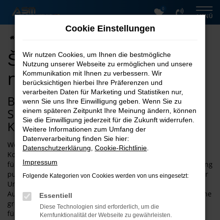
0
Zum
MENÜ
Hauptinhalt
Cookie Einstellungen
springen
Startseite
Hannover
Škoda
Škoda Kamiq kaufen nach Hannover
Škoda Kamiq kaufen
Wir nutzen Cookies, um Ihnen die bestmögliche
Nutzung unserer Webseite zu ermöglichen und unsere
nach Hannover
Kommunikation mit Ihnen zu verbessern. Wir
berücksichtigen hierbei Ihre Präferenzen und
verarbeiten Daten für Marketing und Statistiken nur,
Bei ASM Autoservice Meißner finden
wenn Sie uns Ihre Einwilligung geben. Wenn Sie zu
Sie schnell den passenden Škoda
einem späteren Zeitpunkt Ihre Meinung ändern, können
Sie die Einwilligung jederzeit für die Zukunft widerrufen.
Kamiq für Hannover
Weitere Informationen zum Umfang der
Datenverarbeitung finden Sie hier:
Wenn Sie einen Škoda Kamiq zu Top-Preisen und Top-
Datenschutzerklärung
,
Cookie-Richtlinie
.
Konditionen kaufen oder mieten möchten, sind Sie bei uns
Impressum
für Hannover an der richtigen Stelle. Die ASM Autovermietung
punktet mit 26 Jahren Erfahrung und ist tief im Harz und der
Folgende Kategorien von Cookies werden von uns eingesetzt:
Umgebung verwurzelt. Nicht nur das zeichnet ASM
Autoservice Meißner für Hannover aus, zusätzlich gibt es eine
Essentiell
große Auswahl an
Škoda
Modellen. All unsere Škoda Kamiq
Diese Technologien sind erforderlich, um die
für Hannover glänzen mit einer Vollausstattung. Sie werden
Kernfunktionalität der Webseite zu gewährleisten.