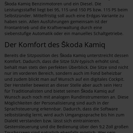
Škoda Kamiq Benzinmotoren und ein Diesel. Die
Leistungsstaffel liegt bei 95, 115 und 150 PS bzw. 115 PS beim
Selbstzünder. Mittelfristig soll auch eine Erdgas-Variante zu
haben sein. Allen Ausführungen gemeinsam ist der
Frontantrieb und die Kraftverwaltung durch eine
siebenstufige Automatik oder ein manuelles Schaltgetriebe.
Der Komfort des Škoda Kamiq
Bereits die Sitzposition des Škoda Kamiq unterstreicht dessen
Komfort. Dadurch, dass die Sitze SUV-typisch erhöht sind,
behält man stets den perfekten Überblick. Die Sitze sind nicht
nur im vorderen Bereich, sondern auch im Fond beheizbar
und zudem blickt man auf Wunsch auf ein digitales Cockpit.
Der Hersteller beweist an dieser Stelle aber auch sein Herz
für Traditionalisten und bietet seinen Škoda Kamiq auf
Wunsch auch noch mit analogen Rundinstrumenten an. Diese
Möglichkeiten der Personalisierung sind auch in der
Sprachsteuerung erkennbar. Dadurch, dass die Software
selbstständig lernt, wird auch Umgangssprache bis hin zum
Dialekt verstanden bzw. lässt sich eintrainieren.
Gestensteuerung und die Bedienung über den 9,2 Zoll großen
Touchscreen sind natürlich ebenfalls möglich. Wer sein