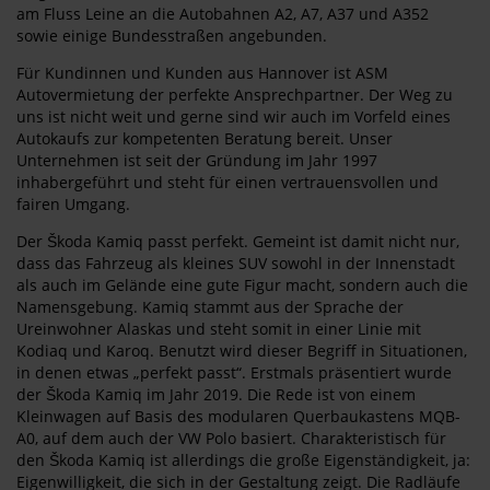
am Fluss Leine an die Autobahnen A2, A7, A37 und A352
sowie einige Bundesstraßen angebunden.
Für Kundinnen und Kunden aus Hannover ist ASM
Autovermietung der perfekte Ansprechpartner. Der Weg zu
uns ist nicht weit und gerne sind wir auch im Vorfeld eines
Autokaufs zur kompetenten Beratung bereit. Unser
Unternehmen ist seit der Gründung im Jahr 1997
inhabergeführt und steht für einen vertrauensvollen und
fairen Umgang.
Der Škoda Kamiq passt perfekt. Gemeint ist damit nicht nur,
dass das Fahrzeug als kleines SUV sowohl in der Innenstadt
als auch im Gelände eine gute Figur macht, sondern auch die
Namensgebung. Kamiq stammt aus der Sprache der
Ureinwohner Alaskas und steht somit in einer Linie mit
Kodiaq und Karoq. Benutzt wird dieser Begriff in Situationen,
in denen etwas „perfekt passt“. Erstmals präsentiert wurde
der Škoda Kamiq im Jahr 2019. Die Rede ist von einem
Kleinwagen auf Basis des modularen Querbaukastens MQB-
A0, auf dem auch der VW Polo basiert. Charakteristisch für
den Škoda Kamiq ist allerdings die große Eigenständigkeit, ja:
Eigenwilligkeit, die sich in der Gestaltung zeigt. Die Radläufe