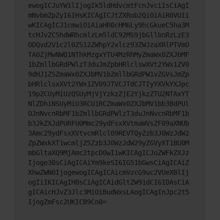
ewogICJuYW1lIjogIk5ldHdvcmtFcnJvciIsCiAgI
mNvbmZpZyI6IHsKICAgICJtZXRob2QiOiAiR0VUIi
wKICAgICJ1cmwiOiAiaHR0cHM6Ly9hcGkueC5ha3M
tcHJvZC5hdWRhcmlzLm5ldC92MS9jbGllbnRzLzE3
ODQvd2Vic2l0ZS12ZWhpY2xlcz93ZWJzaXRlPTVmO
TA0ZjMwNWQ1NThkMzgxYTU4MzRhMyZmaWx0ZXJbMF
1bZmllbGRdPWlzT3duJmZpbHRlclswXVt2YWx1ZV0
9dHJ1ZSZmaWx0ZXJbMV1bZmllbGRdPW1vZGVsJmZp
bHRlclsxXVt2YWx1ZV09JTVCJTdCJTIyYXVkYXJpc
19pZCUyMiUzQSUyMjVjYzkzZjE2YjkzZTU2NTAxYT
NlZDhiNSUyMiU3RCU1RCZmaWx0ZXJbMV1bb3BdPUl
OJnNvcnRbMF1bZmllbGRdPWlzT3duJnNvcnRbMF1b
b3JkZXJdPURFU0Mmc29ydFsxXVtmaWVsZF09aXNUb
3Amc29ydFsxXVtvcmRlcl09REVTQyZzb3J0WzJdW2
ZpZWxkXT1wcmljZSZzb3J0WzJdW29yZGVyXT1BU0M
mbGltaXQ9MjAmc2tpcD0wIiwKICAgICJoZWFkZXJz
Ijoge30sCiAgICAiYm9keSI6IG51bGwsCiAgICAiZ
XhwZWN0IjogewogICAgICAicmVzcG9uc2VUeXBlIj
ogIiIKICAgIH0sCiAgICAidGltZW91dCI6IDAsCiA
gICAicHJvZ3Jlc3MiOiBudWxsLAogICAgInJpc2t5
IjogZmFsc2UKICB9Cn0=