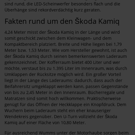
sind rund, die LED-Scheinwerfer besonders flach und die
Überhänge sind rekordverdächtig kurz geraten.
Fakten rund um den Škoda Kamiq
4,24 Meter misst der Škoda Kamiq in der Länge und wird
somit geschickt zwischen dem Kleinwagen- und dem
Kompaktbereich platziert. Breite und Höhe liegen bei 1,79
Meter bzw. 1,53 Meter. Wie vom Hersteller gewohnt, ist auch
der Škoda Kamiq durch seinen bemerkenswerten Laderaum
gekennzeichnet. Der Kofferraum bietet 400 Liter und wer
möchte, verstaut bis zu 1.395 Liter im Innenraum, was durch
Umklappen der Rücksitze möglich wird. Ein großer Vorteil
liegt in der Länge des Laderaums: dadurch, dass auch der
Beifahrersitz umgeklappt werden kann, passen Gegenstände
von bis zu 2,45 Meter in den Innenraum. Bücherregale und
Matratzen sind somit hoch willkommen. Praktischerweise
genügt für das Öffnen der Heckklappe ein Knopfdruck. Dem
Wuchern beim Laderaum steht ein eher knauseriger
Wendekreis gegenüber. Den U-Turn vollzieht der Škoda
Kamiq auf einer Fläche von 10,80 Meter.
Für ausreichend Wumms unter der Motorhaube sorgen beim