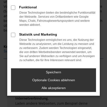
unsere Škoda Octavia für Halle (Saale) glänzen mit einer
Vollausstattung. Sie werden staunen, wie schnell es von Halle
Funktional
(Saale) zu uns und zu unseren überaus günstigen Angeboten
Diese Technologien bieten die bestmögliche Funktionalität
an Fahrzeugen von Škoda Octavia geht. Kommen Sie gerne
der Webseite. Services von Drittanbietern wie Google
bei ASM Autoservice Meißner vorbei und informieren Sie sich
Maps, Chats, Fahrzeugbewertungssystem und weitere
über die passende Škoda Octavia für Halle (Saale). Wir
werden aktiviert.
beraten Sie gerne!
Statistik und Marketing
Diese Technologien ermöglichen es uns, die Nutzung der
Webseite zu analysieren, um die Leistung zu messen und
Kategorie
zu verbessern. Zudem werden Technologien eingesetzt,
Škoda Octavia Gebrauchtwagen Halle (Saale)
die von dritten Werbetreibenden verwendet werden, um
Sie auf anderen Webseiten zu verfolgen und um Anzeigen
zu schalten, die für Ihre Interessen relevant sind.
Fehler: Network Error
Speichern
Beim Laden ist ein Fehler aufgetreten.
Optionale Cookies ablehnen
Hier sind ein paar Tipps, die dir helfen können:
Alle akzeptieren
Überprüfe deine Firewall und deine
Internetverbindung.
Laden andere Webseiten, zum Beispiel deine