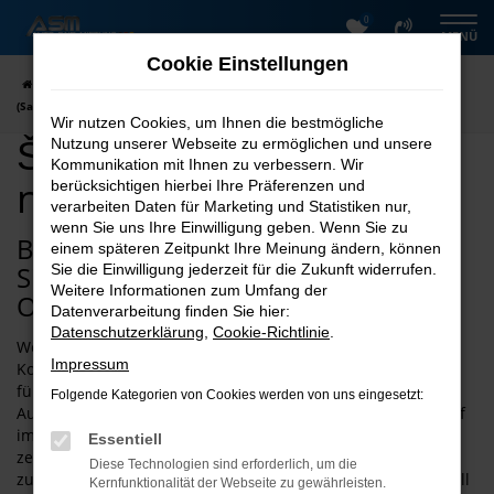
0
Zum
MENÜ
Hauptinhalt
Cookie Einstellungen
springen
Startseite
Halle (Saale)
Škoda
Škoda Octavia kaufen nach Halle
(Saale)
Wir nutzen Cookies, um Ihnen die bestmögliche
Škoda Octavia kaufen
Nutzung unserer Webseite zu ermöglichen und unsere
Kommunikation mit Ihnen zu verbessern. Wir
nach Halle (Saale)
berücksichtigen hierbei Ihre Präferenzen und
verarbeiten Daten für Marketing und Statistiken nur,
wenn Sie uns Ihre Einwilligung geben. Wenn Sie zu
Bei ASM Autoservice Meißner finden
einem späteren Zeitpunkt Ihre Meinung ändern, können
Sie schnell den passenden Škoda
Sie die Einwilligung jederzeit für die Zukunft widerrufen.
Weitere Informationen zum Umfang der
Octavia für Halle (Saale)
Datenverarbeitung finden Sie hier:
Datenschutzerklärung
,
Cookie-Richtlinie
.
Wenn Sie einen Škoda Octavia zu Top-Preisen und Top-
Impressum
Konditionen kaufen oder mieten möchten, sind Sie bei uns
für Halle (Saale) an der richtigen Stelle. Die ASM
Folgende Kategorien von Cookies werden von uns eingesetzt:
Autovermietung punktet mit 26 Jahren Erfahrung und ist tief
im Harz und der Umgebung verwurzelt. Nicht nur das
Essentiell
zeichnet ASM Autoservice Meißner für Halle (Saale) aus,
Diese Technologien sind erforderlich, um die
zusätzlich gibt es eine große Auswahl an
Škoda
Modellen. All
Kernfunktionalität der Webseite zu gewährleisten.