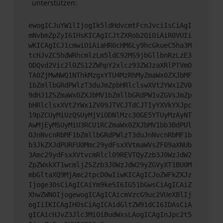
unterstützen:
ewogICJuYW1lIjogIk5ldHdvcmtFcnJvciIsCiAgI
mNvbmZpZyI6IHsKICAgICJtZXRob2QiOiAiR0VUIi
wKICAgICJ1cmwiOiAiaHR0cHM6Ly9hcGkueC5ha3M
tcHJvZC5hdWRhcmlzLm5ldC92MS9jbGllbnRzLzE3
ODQvd2Vic2l0ZS12ZWhpY2xlcz93ZWJzaXRlPTVmO
TA0ZjMwNWQ1NThkMzgxYTU4MzRhMyZmaWx0ZXJbMF
1bZmllbGRdPWlzT3duJmZpbHRlclswXVt2YWx1ZV0
9dHJ1ZSZmaWx0ZXJbMV1bZmllbGRdPW1vZGVsJmZp
bHRlclsxXVt2YWx1ZV09JTVCJTdCJTIyYXVkYXJpc
19pZCUyMiUzQSUyMjViODNlMzc3OGE5YTUyMzAyNT
AwMjEyMSUyMiU3RCU1RCZmaWx0ZXJbMV1bb3BdPUl
OJnNvcnRbMF1bZmllbGRdPWlzT3duJnNvcnRbMF1b
b3JkZXJdPURFU0Mmc29ydFsxXVtmaWVsZF09aXNUb
3Amc29ydFsxXVtvcmRlcl09REVTQyZzb3J0WzJdW2
ZpZWxkXT1wcmljZSZzb3J0WzJdW29yZGVyXT1BU0M
mbGltaXQ9MjAmc2tpcD0wIiwKICAgICJoZWFkZXJz
Ijoge30sCiAgICAiYm9keSI6IG51bGwsCiAgICAiZ
XhwZWN0IjogewogICAgICAicmVzcG9uc2VUeXBlIj
ogIiIKICAgIH0sCiAgICAidGltZW91dCI6IDAsCiA
gICAicHJvZ3Jlc3MiOiBudWxsLAogICAgInJpc2t5