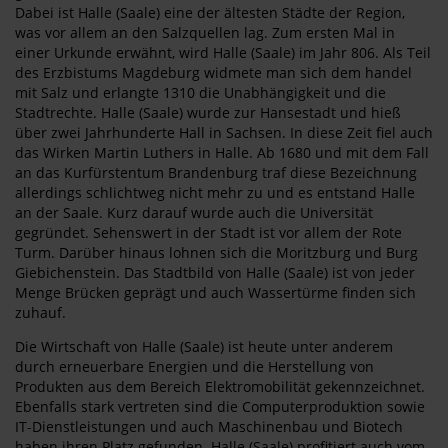
Dabei ist Halle (Saale) eine der ältesten Städte der Region,
was vor allem an den Salzquellen lag. Zum ersten Mal in
einer Urkunde erwähnt, wird Halle (Saale) im Jahr 806. Als Teil
des Erzbistums Magdeburg widmete man sich dem handel
mit Salz und erlangte 1310 die Unabhängigkeit und die
Stadtrechte. Halle (Saale) wurde zur Hansestadt und hieß
über zwei Jahrhunderte Hall in Sachsen. In diese Zeit fiel auch
das Wirken Martin Luthers in Halle. Ab 1680 und mit dem Fall
an das Kurfürstentum Brandenburg traf diese Bezeichnung
allerdings schlichtweg nicht mehr zu und es entstand Halle
an der Saale. Kurz darauf wurde auch die Universität
gegründet. Sehenswert in der Stadt ist vor allem der Rote
Turm. Darüber hinaus lohnen sich die Moritzburg und Burg
Giebichenstein. Das Stadtbild von Halle (Saale) ist von jeder
Menge Brücken geprägt und auch Wassertürme finden sich
zuhauf.
Die Wirtschaft von Halle (Saale) ist heute unter anderem
durch erneuerbare Energien und die Herstellung von
Produkten aus dem Bereich Elektromobilität gekennzeichnet.
Ebenfalls stark vertreten sind die Computerproduktion sowie
IT-Dienstleistungen und auch Maschinenbau und Biotech
haben ihren Platz gefunden. Halle (Saale) profitiert auch vom