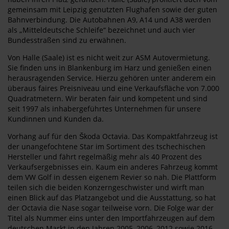
gemeinsam mit Leipzig genutzten Flughafen sowie der guten
Bahnverbindung. Die Autobahnen A9, A14 und A38 werden
als „Mitteldeutsche Schleife“ bezeichnet und auch vier
Bundesstraßen sind zu erwähnen.
Von Halle (Saale) ist es nicht weit zur ASM Autovermietung.
Sie finden uns in Blankenburg im Harz und genießen einen
herausragenden Service. Hierzu gehören unter anderem ein
überaus faires Preisniveau und eine Verkaufsfläche von 7.000
Quadratmetern. Wir beraten fair und kompetent und sind
seit 1997 als inhabergeführtes Unternehmen für unsere
Kundinnen und Kunden da.
Vorhang auf für den Škoda Octavia. Das Kompaktfahrzeug ist
der unangefochtene Star im Sortiment des tschechischen
Hersteller und fährt regelmäßig mehr als 40 Prozent des
Verkaufsergebnisses ein. Kaum ein anderes Fahrzeug kommt
dem VW Golf in dessen eigenem Revier so nah. Die Plattform
teilen sich die beiden Konzerngeschwister und wirft man
einen Blick auf das Platzangebot und die Ausstattung, so hat
der Octavia die Nase sogar teilweise vorn. Die Folge war der
Titel als Nummer eins unter den Importfahrzeugen auf dem
deutschen Markt in den Jahren 2005, 2006, 2012 sowie 2016