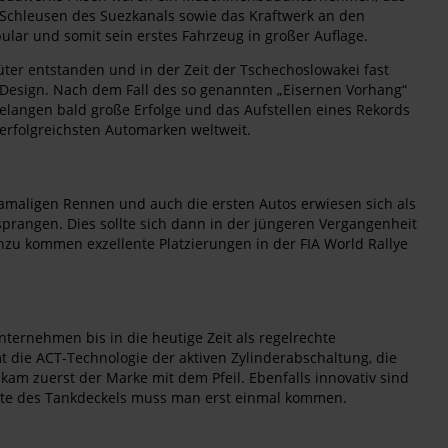
e Schleusen des Suezkanals sowie das Kraftwerk an den
ar und somit sein erstes Fahrzeug in großer Auflage.
üter entstanden und in der Zeit der Tschechoslowakei fast
e-Design. Nach dem Fall des so genannten „Eisernen Vorhang“
langen bald große Erfolge und das Aufstellen eines Rekords
 erfolgreichsten Automarken weltweit.
amaligen Rennen und auch die ersten Autos erwiesen sich als
sprangen. Dies sollte sich dann in der jüngeren Vergangenheit
inzu kommen exzellente Platzierungen in der FIA World Rallye
ternehmen bis in die heutige Zeit als regelrechte
 die ACT-Technologie der aktiven Zylinderabschaltung, die
am zuerst der Marke mit dem Pfeil. Ebenfalls innovativ sind
seite des Tankdeckels muss man erst einmal kommen.