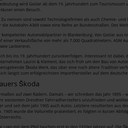
edeutung wird Goslar ab dem 19. Jahrhundert zum Tourismusort u
 Häuser einen Besuch.
u nennen sind sowohl Technologiefirmen als auch Chemie- und Met
er die Autobahn A369 sowie eine Reihe an Bundesstraßen. Des Wei
 kompetenter Automobilpartner in Blankenburg. Von Goslar aus ist 
f einer Verkaufsfläche von mehr als 7.000 Quadratmetern. ASM Aut
wie Lackiererei.
ch bis ins 19. Jahrhundert zurückverfolgen. Interessant ist dabei, 
Unternehmen Laurin & Klement, das sich früh um den Bau von Autom
ensgebende Škoda-Werk, das über eine noch ältere Tradition verfü
ich längst zum erfolgreichsten Importhersteller auf dem deutsch
bauers Škoda
rmaßen auf zwei Rädern. Damals – wir schreiben das Jahr 1895 – w
hr existenten Dresdner Fahrradherstellers unzufrieden und wollte
er und seit dem Jahr 1905 auch Autos. Letztere resultierten aus d
1905 wurde die Voiturette präsentiert, es folgten in kurzer Abfol
Österreichs.
 Logo mit dem Pfeil tauchen erst in den 1920er Jahren auf. Die