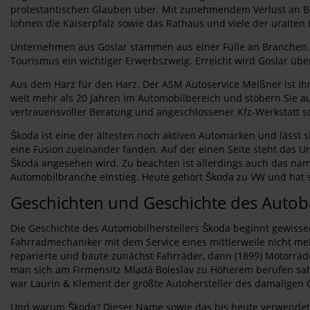
protestantischen Glauben über. Mit zunehmendem Verlust an B
lohnen die Kaiserpfalz sowie das Rathaus und viele der uralten
Unternehmen aus Goslar stammen aus einer Fülle an Branchen. Z
Tourismus ein wichtiger Erwerbszweig. Erreicht wird Goslar üb
Aus dem Harz für den Harz. Der ASM Autoservice Meißner ist Ihr
weit mehr als 20 Jahren im Automobilbereich und stöbern Sie au
vertrauensvoller Beratung und angeschlossener Kfz-Werkstatt so
Škoda ist eine der ältesten noch aktiven Automarken und lässt si
eine Fusion zueinander fanden. Auf der einen Seite steht das 
Škoda angesehen wird. Zu beachten ist allerdings auch das nam
Automobilbranche einstieg. Heute gehört Škoda zu VW und hat s
Geschichten und Geschichte des Auto
Die Geschichte des Automobilherstellers Škoda beginnt gewisse
Fahrradmechaniker mit dem Service eines mittlerweile nicht me
reparierte und baute zunächst Fahrräder, dann (1899) Motorräd
man sich am Firmensitz Mladá Boleslav zu Höherem berufen sah. 
war Laurin & Klement der größte Autohersteller des damaligen 
Und warum Škoda? Dieser Name sowie das bis heute verwendete