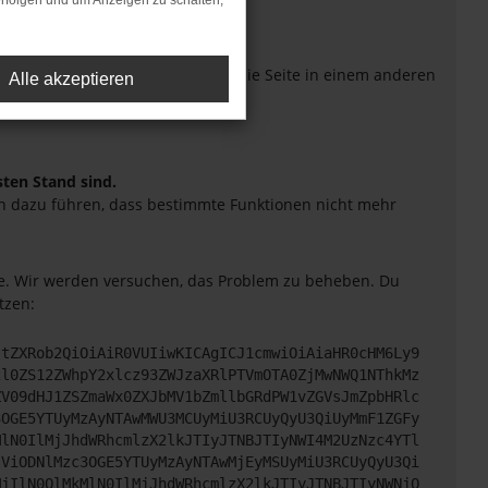
rfolgen und um Anzeigen zu schalten,
eiten verhindern. Funktioniert die Seite in einem anderen
Alle akzeptieren
sten Stand sind.
uch dazu führen, dass bestimmte Funktionen nicht mehr
tte. Wir werden versuchen, das Problem zu beheben. Du
tzen:
JtZXRob2QiOiAiR0VUIiwKICAgICJ1cmwiOiAiaHR0cHM6Ly9
2l0ZS12ZWhpY2xlcz93ZWJzaXRlPTVmOTA0ZjMwNWQ1NThkMz
ZV09dHJ1ZSZmaWx0ZXJbMV1bZmllbGRdPW1vZGVsJmZpbHRlc
3OGE5YTUyMzAyNTAwMWU3MCUyMiU3RCUyQyU3QiUyMmF1ZGFy
MlN0IlMjJhdWRhcmlzX2lkJTIyJTNBJTIyNWI4M2UzNzc4YTl
jViODNlMzc3OGE5YTUyMzAyNTAwMjEyMSUyMiU3RCUyQyU3Qi
MjIlN0QlMkMlN0IlMjJhdWRhcmlzX2lkJTIyJTNBJTIyNWNjO