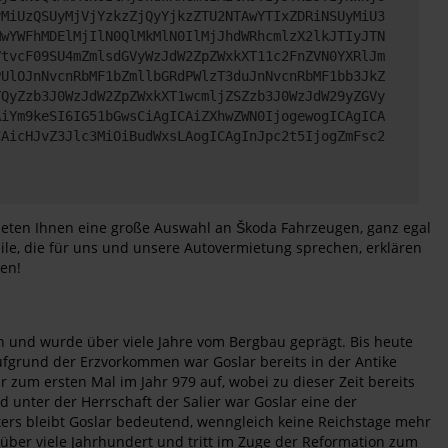
yMiUzQSUyMjVjYzkzZjQyYjkzZTU2NTAwYTIxZDRiNSUyMiU3
MwYWFhMDElMjIlN0QlMkMlN0IlMjJhdWRhcmlzX2lkJTIyJTN
VtvcF09SU4mZmlsdGVyWzJdW2ZpZWxkXT11c2FnZVN0YXRlJm
PUlOJnNvcnRbMF1bZmllbGRdPWlzT3duJnNvcnRbMF1bb3JkZ
TQyZzb3J0WzJdW2ZpZWxkXT1wcmljZSZzb3J0WzJdW29yZGVy
AiYm9keSI6IG51bGwsCiAgICAiZXhwZWN0IjogewogICAgICA
CAicHJvZ3Jlc3MiOiBudWxsLAogICAgInJpc2t5IjogZmFsc2
bieten Ihnen eine große Auswahl an Škoda Fahrzeugen, ganz egal
ile, die für uns und unsere Autovermietung sprechen, erklären
den!
 und wurde über viele Jahre vom Bergbau geprägt. Bis heute
fgrund der Erzvorkommen war Goslar bereits in der Antike
 zum ersten Mal im Jahr 979 auf, wobei zu dieser Zeit bereits
d unter der Herrschaft der Salier war Goslar eine der
lters bleibt Goslar bedeutend, wenngleich keine Reichstage mehr
h über viele Jahrhundert und tritt im Zuge der Reformation zum