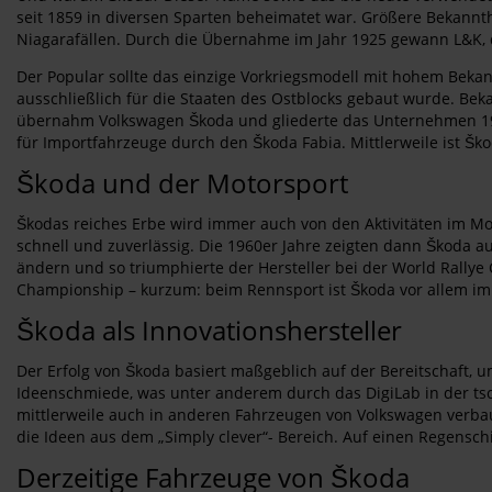
seit 1859 in diversen Sparten beheimatet war. Größere Bekannth
Niagarafällen. Durch die Übernahme im Jahr 1925 gewann L&K, d
Der Popular sollte das einzige Vorkriegsmodell mit hohem Bekan
ausschließlich für die Staaten des Ostblocks gebaut wurde. Bek
übernahm Volkswagen Škoda und gliederte das Unternehmen 1991
für Importfahrzeuge durch den Škoda Fabia. Mittlerweile ist Ško
Škoda und der Motorsport
Škodas reiches Erbe wird immer auch von den Aktivitäten im Mo
schnell und zuverlässig. Die 1960er Jahre zeigten dann Škoda au
ändern und so triumphierte der Hersteller bei der World Rallye
Championship – kurzum: beim Rennsport ist Škoda vor allem im
Škoda als Innovationshersteller
Der Erfolg von Škoda basiert maßgeblich auf der Bereitschaft, 
Ideenschmiede, was unter anderem durch das DigiLab in der tsc
mittlerweile auch in anderen Fahrzeugen von Volkswagen verbaut
die Ideen aus dem „Simply clever“- Bereich. Auf einen Regensc
Derzeitige Fahrzeuge von Škoda