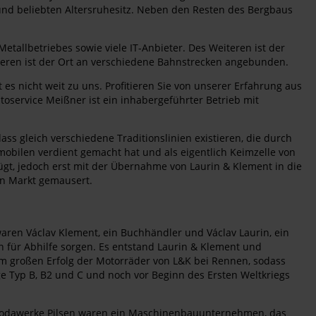
nd beliebten Altersruhesitz. Neben den Resten des Bergbaus
allbetriebes sowie viele IT-Anbieter. Des Weiteren ist der
teren ist der Ort an verschiedene Bahnstrecken angebunden.
es nicht weit zu uns. Profitieren Sie von unserer Erfahrung aus
oservice Meißner ist ein inhabergeführter Betrieb mit
dass gleich verschiedene Traditionslinien existieren, die durch
obilen verdient gemacht hat und als eigentlich Keimzelle von
gt, jedoch erst mit der Übernahme von Laurin & Klement in die
en Markt gemausert.
aren Václav Klement, ein Buchhändler und Václav Laurin, ein
n für Abhilfe sorgen. Es entstand Laurin & Klement und
em großen Erfolg der Motorräder von L&K bei Rennen, sodass
ge Typ B, B2 und C und noch vor Beginn des Ersten Weltkriegs
 Škodawerke Pilsen waren ein Maschinenbauunternehmen, das