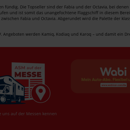
en fündig. Die Topseller sind der Fabia und der Octavia, bei den
äufen und ist somit das unangefochtene Flaggschiff in diesem Berei
kt zwischen Fabia und Octavia. Abgerundet wird die Palette der klas
 SUV. Angeboten werden Kamiq, Kodiaq und Karoq – und damit ein 
e uns auf der Messen kennen