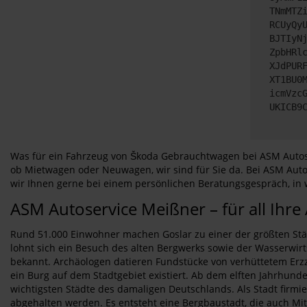
TNmMTZ
RCUyQy
BJTIyN
ZpbHRl
XJdPUR
XT1BU0
icmVzc
UKICB9
Was für ein Fahrzeug von Škoda Gebrauchtwagen bei ASM Autoser
ob Mietwagen oder Neuwagen, wir sind für Sie da. Bei ASM Autos
wir Ihnen gerne bei einem persönlichen Beratungsgespräch, in
ASM Autoservice Meißner – für all Ihre
Rund 51.000 Einwohner machen Goslar zu einer der größten Stä
lohnt sich ein Besuch des alten Bergwerks sowie der Wasserwi
bekannt. Archäologen datieren Fundstücke von verhüttetem Erzz a
ein Burg auf dem Stadtgebiet existiert. Ab dem elften Jahrhunde
wichtigsten Städte des damaligen Deutschlands. Als Stadt firmi
abgehalten werden. Es entsteht eine Bergbaustadt, die auch Mitg