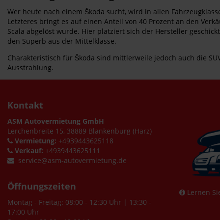
Wer heute nach einem Škoda sucht, wird in allen Fahrzeugklass
Letzteres bringt es auf einen Anteil von 40 Prozent an den Verk
Scala abgelöst wurde. Hier platziert sich der Hersteller geschic
den Superb aus der Mittelklasse.
Charakteristisch für Škoda sind mittlerweile jedoch auch die
Ausstrahlung.
Kontakt
ASM Autovermietung GmbH
Lerchenbreite 15, 38889 Blankenburg (Harz)
Vermietung:
+4939443625118
Verkauf:
+4939443625111
service@asm-autovermietung.de
Öffnungszeiten
Lernen Si
Montag - Freitag: 08:00 - 12:30 Uhr | 13:30 -
17:00 Uhr