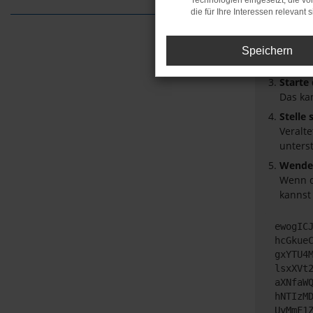
Technologien eingesetzt, die v
die für Ihre Interessen relevant s
Laden 
Prüfe 
Manche
Speichern
Browse
Starte
Das ka
Stelle
Veralt
unters
Wende 
Wenn d
kannst
ewogIC
hcGkue
gxYTU4
lsxXVt
aXNfaW
hNTIzM
UyMmF1