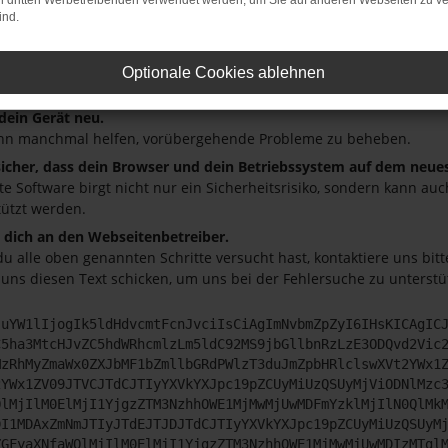
on dritten Werbetreibenden verwendet werden, um Sie auf anderen Webseiten zu ve
ind.
andere Webseiten, zum Beispiel deine Suchmaschine?
deine Browsererweiterungen.
 Erweiterungen, wie Werbeblocker, können das Laden bestimmter S
Optionale Cookies ablehnen
r oder in einem privaten Fenster?
 dein Gerät neu.
nn manchmal helfen, vorübergehende Probleme zu beheben.
 sicher, dass dein Browser und dein Betriebssystem auf dem neue
ete Software birgt nicht nur ein Sicherheitsrisiko, sondern kann a
tützt werden.
dich an den Webseitenbetreiber.
u alle oben genannten Schritte versucht hast, kontaktiere uns bi
 uns diesen Text schicken, um uns bei der Fehlersuche zu unterstü
JuYW1lIjogIk5ldHdvcmtFcnJvciIsCiAgImNvbmZpZyI6IHsKICAgIC
C5ha3MtcHJvZC5hdWRhcmlzLm5ldC92MS9jbGllbnRzLzE3ODQvd2Vic
MzRhMyZmaWx0ZXJbMF1bZmllbGRdPWlzT3duJmZpbHRlclswXVt2YWx1
2YWx1ZV09JTVCJTdCJTIyYXVkYXJpc19pZCUyMiUzQSUyMjViODNlMzc
QlMjIlM0ElMjI1YjgzZTM3NzhhOWE1MjMwMjUwMDFmYzklMjIlN0QlMk
DI1MDAxZmNmJTIyJTdEJTJDJTdCJTIyYXVkYXJpc19pZCUyMiUzQSUyM
ZGFyaXNfaWQlMjIlM0ElMjI1YjgzZTM3NzhhOWE1MjMwMjUwMDIzMTgl