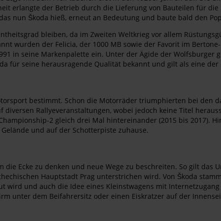
eit erlangte der Betrieb durch die Lieferung von Bauteilen für di
as nun Škoda hieß, erneut an Bedeutung und baute bald den Popul
ntheitsgrad bleiben, da im Zweiten Weltkrieg vor allem Rüstungsg
annt wurden der Felicia, der 1000 MB sowie der Favorit im Berton
 in seine Markenpalette ein. Unter der Ägide der Wolfsburger ge
da für seine herausragende Qualität bekannt und gilt als eine der
torsport bestimmt. Schon die Motorräder triumphierten bei den d
f diversen Rallyeveranstaltungen, wobei jedoch keine Titel heraus
 Championship-2 gleich drei Mal hintereinander (2015 bis 2017). H
 Gelände und auf der Schotterpiste zuhause.
um die Ecke zu denken und neue Wege zu beschreiten. So gilt das Un
hechischen Hauptstadt Prag unterstrichen wird. Von Škoda stammt
 wird und auch die Idee eines Kleinstwagens mit Internetzugang k
hirm unter dem Beifahrersitz oder einen Eiskratzer auf der Innen