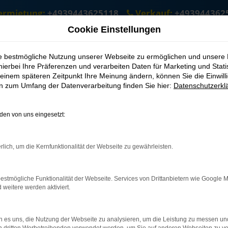
ermietung:
+4939443625118
Verkauf:
+493944362
Cookie Einstellungen
aufen nach Goslar
ie bestmögliche Nutzung unserer Webseite zu ermöglichen und unsere
hierbei Ihre Präferenzen und verarbeiten Daten für Marketing und Stati
einem späteren Zeitpunkt Ihre Meinung ändern, können Sie die Einwillig
ie schnell den passenden Škoda Gebrauc
en zum Umfang der Datenverarbeitung finden Sie hier:
Datenschutzerkl
nditionen kaufen oder mieten möchten, sind Sie bei uns für Gosl
verwurzelt. Nicht nur das zeichnet ASM Autoservice Meißner für G
en von uns eingesetzt:
mit einer Vollausstattung. Sie werden staunen, wie schnell es v
bei ASM Autoservice Meißner vorbei und informieren Sie sich üb
rlich, um die Kernfunktionalität der Webseite zu gewährleisten.
: Network Error
estmögliche Funktionalität der Webseite. Services von Drittanbietern wie Google 
eitere werden aktiviert.
 ist ein Fehler aufgetreten.
ein paar Tipps, die dir helfen können:
 es uns, die Nutzung der Webseite zu analysieren, um die Leistung zu messen u
üfe deine Firewall und deine Internetverbindung.