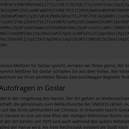
iOTNlNTY1MDFhM2VkOGI1JTIyJTdEJTJDJTdCJTIyYXVkYXJpc19pZCU
U3QiUyMmF1ZGFyaXNfaWQlMjIlM0ElMjI1ZjM1MjNmMzU4MjM4NTdkM2
jZmZmEwMjNmYjcyZGYyNjRjMDRkZWFmJTIyJTdEJTVEJmZpbHRlclsxX
clsyXVt2YWx1ZV09JTVCJTIyVVNFRCUyMiU1RCZmaWx0ZXJbMl1bb3Bd
FU0Mmc29ydFsxXVtmaWVsZF09aXNUb3Amc29ydFsxXVtvcmRlcl09REV
MmbGltaXQ9MjAmc2tpcD0wIiwKICAgICJoZWFkZXJzIjoge30sCiAgIC
G9uc2VUeXBlIjogIiIKICAgIH0sCiAgICAidGltZW91dCI6IDAsCiAgI
Cn0=
vice Meißner für Goslar spricht, verraten wir Ihnen gerne. Wir 
ervice Meißner für Goslar schöpfen Sie aus dem Vollen. Alle Vorte
 welchem wir Ihren perfekten Škoda Gebrauchtwagen Begleiter fin
 Autofragen in Goslar
dte in der Umgebung des Harzes. Der Ort gehört zu Niedersachsen
rtschaft, die gemeinsam zum Weltkulturerbe der UNESCO zählen. Au
uf das dritte Jahrhundert vor Christus. In Urkunden taucht Goslar
rt handelt es sich um eine Pfalz des Heiligen Römischen Reichs un
ert der Ort bereits seit 1075 und auch während des späten Mittela
lied der Hanse wird. Als freie Reichsstadt existiert die Stadt noc