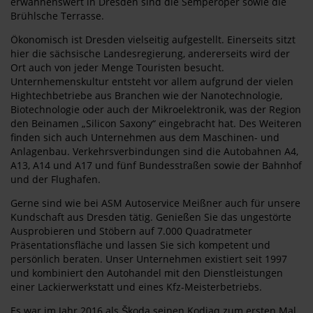
erwähnenswert in Dresden sind die Semperoper sowie die
Brühlsche Terrasse.
Ökonomisch ist Dresden vielseitig aufgestellt. Einerseits sitzt
hier die sächsische Landesregierung, andererseits wird der
Ort auch von jeder Menge Touristen besucht.
Unternhemenskultur entsteht vor allem aufgrund der vielen
Hightechbetriebe aus Branchen wie der Nanotechnologie,
Biotechnologie oder auch der Mikroelektronik, was der Region
den Beinamen „Silicon Saxony“ eingebracht hat. Des Weiteren
finden sich auch Unternehmen aus dem Maschinen- und
Anlagenbau. Verkehrsverbindungen sind die Autobahnen A4,
A13, A14 und A17 und fünf Bundesstraßen sowie der Bahnhof
und der Flughafen.
Gerne sind wie bei ASM Autoservice Meißner auch für unsere
Kundschaft aus Dresden tätig. Genießen Sie das ungestörte
Ausprobieren und Stöbern auf 7.000 Quadratmeter
Präsentationsfläche und lassen Sie sich kompetent und
persönlich beraten. Unser Unternehmen existiert seit 1997
und kombiniert den Autohandel mit den Dienstleistungen
einer Lackierwerkstatt und eines Kfz-Meisterbetriebs.
Es war im Jahr 2016 als Škoda seinen Kodiaq zum ersten Mal