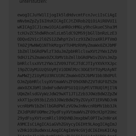
unterstützen:
ewogICJuYW1lIjogIk5ldHdvcmtFcnJvciIsCiAgI
mNvbmZpZyI6IHsKICAgICJtZXRob2QiOiAiR0VUIi
wKICAgICJ1cmwiOiAiaHR0cHM6Ly9hcGkueC5ha3M
tcHJvZC5hdWRhcmlzLm5ldC92MS9jbGllbnRzLzE3
ODQvd2Vic2l0ZS12ZWhpY2xlcz93ZWJzaXRlPTVmO
TA0ZjMwNWQ1NThkMzgxYTU4MzRhMyZmaWx0ZXJbMF
1bZmllbGRdPWlzT3duJmZpbHRlclswXVt2YWx1ZV0
9dHJ1ZSZmaWx0ZXJbMV1bZmllbGRdPW1vZGVsJmZp
bHRlclsxXVt2YWx1ZV09JTVCJTdCJTIyYXVkYXJpc
19pZCUyMiUzQSUyMjViODNlMzc3OGE5YTUyMzAyNT
AwMWZjZiUyMiU3RCU1RCZmaWx0ZXJbMV1bb3BdPUl
OJmZpbHRlclsyXVtmaWVsZF09dXNhZ2VTdGF0ZSZm
aWx0ZXJbMl1bdmFsdWVdPSU1QiUyMlVTRUQlMjIlN
UQmZmlsdGVyWzJdW29wXT1JTiZzb3J0WzBdW2ZpZW
xkXT1pc093biZzb3J0WzBdW29yZGVyXT1ERVNDJnN
vcnRbMV1bZmllbGRdPWlzVG9wJnNvcnRbMV1bb3Jk
ZXJdPURFU0Mmc29ydFsyXVtmaWVsZF09cHJpY2Umc
29ydFsyXVtvcmRlcl09QVNDJmxpbWl0PTIwJnNraX
A9MCIsCiAgICAiaGVhZGVycyI6IHt9LAogICAgImJ
vZHkiOiBudWxsLAogICAgImV4cGVjdCI6IHsKICAg