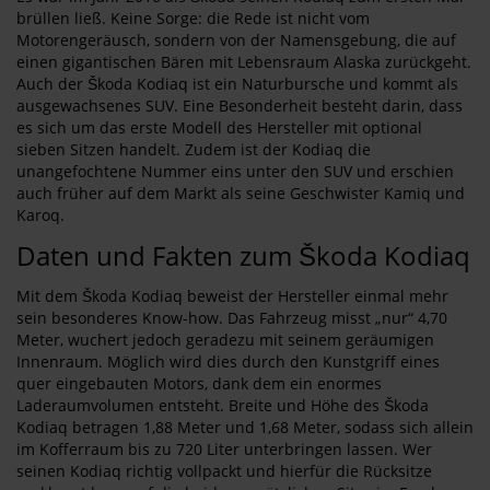
brüllen ließ. Keine Sorge: die Rede ist nicht vom
Motorengeräusch, sondern von der Namensgebung, die auf
einen gigantischen Bären mit Lebensraum Alaska zurückgeht.
Auch der Škoda Kodiaq ist ein Naturbursche und kommt als
ausgewachsenes SUV. Eine Besonderheit besteht darin, dass
es sich um das erste Modell des Hersteller mit optional
sieben Sitzen handelt. Zudem ist der Kodiaq die
unangefochtene Nummer eins unter den SUV und erschien
auch früher auf dem Markt als seine Geschwister Kamiq und
Karoq.
Daten und Fakten zum Škoda Kodiaq
Mit dem Škoda Kodiaq beweist der Hersteller einmal mehr
sein besonderes Know-how. Das Fahrzeug misst „nur“ 4,70
Meter, wuchert jedoch geradezu mit seinem geräumigen
Innenraum. Möglich wird dies durch den Kunstgriff eines
quer eingebauten Motors, dank dem ein enormes
Laderaumvolumen entsteht. Breite und Höhe des Škoda
Kodiaq betragen 1,88 Meter und 1,68 Meter, sodass sich allein
im Kofferraum bis zu 720 Liter unterbringen lassen. Wer
seinen Kodiaq richtig vollpackt und hierfür die Rücksitze