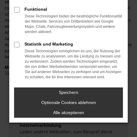
zeichnet ASM Autoservice Meißner für Dresden aus,
zusätzlich gibt es eine große Auswahl an
Škoda
Modellen. All
Funktional
unsere Škoda Kodiaq Gebrauchtwagen für Dresden glänzen
Diese Technologien bieten die bestmögliche Funktionalität
mit einer Vollausstattung. Sie werden staunen, wie schnell es
der Webseite. Services von Drittanbietern wie Google
von Dresden zu uns und zu unseren überaus günstigen
Maps, Chats, Fahrzeugbewertungssystem und weitere
Angeboten an Fahrzeugen von Škoda Kodiaq
werden aktiviert.
Gebrauchtwagen geht. Kommen Sie gerne bei ASM
Autoservice Meißner vorbei und informieren Sie sich über die
Statistik und Marketing
passende Škoda Kodiaq Gebrauchtwagen für Dresden. Wir
Diese Technologien ermöglichen es uns, die Nutzung der
beraten Sie gerne!
Webseite zu analysieren, um die Leistung zu messen und
zu verbessern. Zudem werden Technologien eingesetzt,
Marken
die von dritten Werbetreibenden verwendet werden, um
Sie auf anderen Webseiten zu verfolgen und um Anzeigen
Škoda
zu schalten, die für Ihre Interessen relevant sind.
Fehler: Network Error
Speichern
Beim Laden ist ein Fehler aufgetreten.
Optionale Cookies ablehnen
Hier sind ein paar Tipps, die dir helfen können:
Alle akzeptieren
Überprüfe deine Firewall und deine
Internetverbindung.
Laden andere Webseiten, zum Beispiel deine