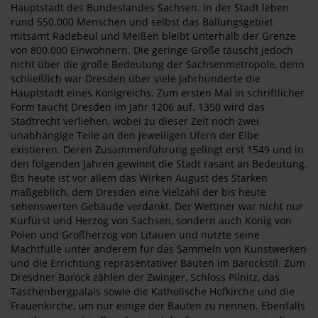
Hauptstadt des Bundeslandes Sachsen. In der Stadt leben
rund 550.000 Menschen und selbst das Ballungsgebiet
mitsamt Radebeul und Meißen bleibt unterhalb der Grenze
von 800.000 Einwohnern. Die geringe Größe täuscht jedoch
nicht über die große Bedeutung der Sachsenmetropole, denn
schließlich war Dresden über viele Jahrhunderte die
Hauptstadt eines Königreichs. Zum ersten Mal in schriftlicher
Form taucht Dresden im Jahr 1206 auf. 1350 wird das
Stadtrecht verliehen, wobei zu dieser Zeit noch zwei
unabhängige Teile an den jeweiligen Ufern der Elbe
existieren. Deren Zusammenführung gelingt erst 1549 und in
den folgenden Jahren gewinnt die Stadt rasant an Bedeutung.
Bis heute ist vor allem das Wirken August des Starken
maßgeblich, dem Dresden eine Vielzahl der bis heute
sehenswerten Gebäude verdankt. Der Wettiner war nicht nur
Kurfürst und Herzog von Sachsen, sondern auch König von
Polen und Großherzog von Litauen und nutzte seine
Machtfülle unter anderem für das Sammeln von Kunstwerken
und die Errichtung repräsentativer Bauten im Barockstil. Zum
Dresdner Barock zählen der Zwinger, Schloss Pilnitz, das
Taschenbergpalais sowie die Katholische Hofkirche und die
Frauenkirche, um nur einige der Bauten zu nennen. Ebenfalls