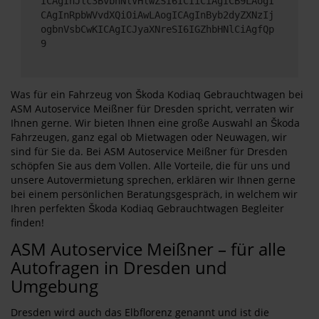
ICAgInJlc3BvbnNlVHlwZSI6ICIiCiAgICB9LAogI
CAgInRpbWVvdXQiOiAwLAogICAgInByb2dyZXNzIj
ogbnVsbCwKICAgICJyaXNreSI6IGZhbHNlCiAgfQp
9
Was für ein Fahrzeug von Škoda Kodiaq Gebrauchtwagen bei
ASM Autoservice Meißner für Dresden spricht, verraten wir
Ihnen gerne. Wir bieten Ihnen eine große Auswahl an Škoda
Fahrzeugen, ganz egal ob Mietwagen oder Neuwagen, wir
sind für Sie da. Bei ASM Autoservice Meißner für Dresden
schöpfen Sie aus dem Vollen. Alle Vorteile, die für uns und
unsere Autovermietung sprechen, erklären wir Ihnen gerne
bei einem persönlichen Beratungsgespräch, in welchem wir
Ihren perfekten Škoda Kodiaq Gebrauchtwagen Begleiter
finden!
ASM Autoservice Meißner – für alle
Autofragen in Dresden und
Umgebung
Dresden wird auch das Elbflorenz genannt und ist die