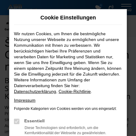
0
Zum
MENÜ
Hauptinhalt
Cookie Einstellungen
springen
Startseite
Dresden
Škoda
Škoda Kodiaq
Škoda Kodiaq
Gebrauchtwagen kaufen nach Dresden
Wir nutzen Cookies, um Ihnen die bestmögliche
Škoda Kodiaq
Nutzung unserer Webseite zu ermöglichen und unsere
Kommunikation mit Ihnen zu verbessern. Wir
Gebrauchtwagen kaufen
berücksichtigen hierbei Ihre Präferenzen und
verarbeiten Daten für Marketing und Statistiken nur,
nach Dresden
wenn Sie uns Ihre Einwilligung geben. Wenn Sie zu
einem späteren Zeitpunkt Ihre Meinung ändern, können
Sie die Einwilligung jederzeit für die Zukunft widerrufen.
Bei ASM Autoservice Meißner finden
Weitere Informationen zum Umfang der
Sie schnell den passenden Škoda
Datenverarbeitung finden Sie hier:
Datenschutzerklärung
,
Cookie-Richtlinie
.
Kodiaq Gebrauchtwagen für Dresden
Impressum
Wenn Sie einen Škoda Kodiaq Gebrauchtwagen zu Top-
Folgende Kategorien von Cookies werden von uns eingesetzt:
Preisen und Top-Konditionen kaufen oder mieten möchten,
sind Sie bei uns für Dresden an der richtigen Stelle. Die ASM
Essentiell
Autovermietung punktet mit 26 Jahren Erfahrung und ist tief
Diese Technologien sind erforderlich, um die
im Harz und der Umgebung verwurzelt. Nicht nur das
Kernfunktionalität der Webseite zu gewährleisten.