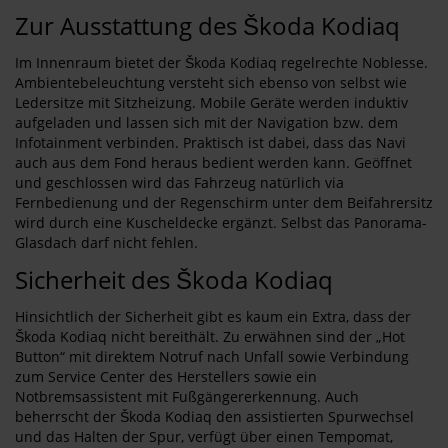
Zur Ausstattung des Škoda Kodiaq
Im Innenraum bietet der Škoda Kodiaq regelrechte Noblesse.
Ambientebeleuchtung versteht sich ebenso von selbst wie
Ledersitze mit Sitzheizung. Mobile Geräte werden induktiv
aufgeladen und lassen sich mit der Navigation bzw. dem
Infotainment verbinden. Praktisch ist dabei, dass das Navi
auch aus dem Fond heraus bedient werden kann. Geöffnet
und geschlossen wird das Fahrzeug natürlich via
Fernbedienung und der Regenschirm unter dem Beifahrersitz
wird durch eine Kuscheldecke ergänzt. Selbst das Panorama-
Glasdach darf nicht fehlen.
Sicherheit des Škoda Kodiaq
Hinsichtlich der Sicherheit gibt es kaum ein Extra, dass der
Škoda Kodiaq nicht bereithält. Zu erwähnen sind der „Hot
Button“ mit direktem Notruf nach Unfall sowie Verbindung
zum Service Center des Herstellers sowie ein
Notbremsassistent mit Fußgängererkennung. Auch
beherrscht der Škoda Kodiaq den assistierten Spurwechsel
und das Halten der Spur, verfügt über einen Tempomat,