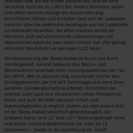
umklappt bzw. auf die beiden zusätzlichen Sitze im Fond
verzichtet, nutzt bis zu 2.065 Liter. Anders formuliert, lassen
sich selbst kleinere Umzüge mit diesem Fahrzeug
durchführen. Öffnen und Schließen lässt sich der Laderaum
natürlich über die elektrische Heckklappe und der Ladeboden
ist individuell verstellbar. Bei allem Volumen achtet der
Hersteller auch auf ausreichende Laderaumlänge und
überschreitet dabei die Zwei-Meter-Grenze. Das alles gelingt
mit einem Wendekreis von geringen 12,20 Meter.
Die Motorisierung des Škoda Kodiaq ist durch und durch
standesgemäß. Konkret bedeutet dies Benzin- und
Dieselmotoren innerhalb eines Leistungsspektrums von 150
bis 240 PS. Wer es sparsam mag, entscheidet sich für den
Einstiegsbenziner, der mit ACT-Technologie und somit einer
variablen Zylinderabschaltung arbeitet. Hinsichtlich des
Antriebs steht auch eine Allradversion neben Frontantrieb
bereit und auch die Wahl zwischen Schalt- und
Automatikgetriebe ist möglich. Anders, als viele andere SUV,
ist der Škoda Kodiaq tatsächlich geländetauglich. Die
Eckdaten hierzu sind: 22° bzw. 23,1° Böschungswinkel vorne
und hinten und eine Bodenfreiheit von mehr als 19
Zentimetern – jeweils in der Ausführung als „Scout“.