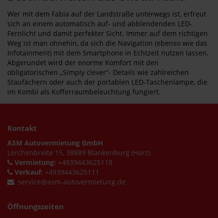
Wer mit dem Fabia auf der Landstraße unterwegs ist, erfreut
sich an einem automatisch auf- und abblendenden LED-
Fernlicht und damit perfekter Sicht. Immer auf dem richtigen
Weg ist man ohnehin, da sich die Navigation (ebenso wie das
Infotainment) mit dem Smartphone in Echtzeit nutzen lassen.
Abgerundet wird der enorme Komfort mit den
obligatorischen „Simply clever“- Details wie zahlreichen
Staufächern oder auch der portablen LED-Taschenlampe, die
im Kombi als Kofferraumbeleuchtung fungiert.
Kontakt
ASM Autovermietung GmbH
Lerchenbreite 15, 38889 Blankenburg (Harz)
Vermietung:
+4939443625118
Verkauf:
+4939443625111
service@asm-autovermietung.de
Öffnungszeiten