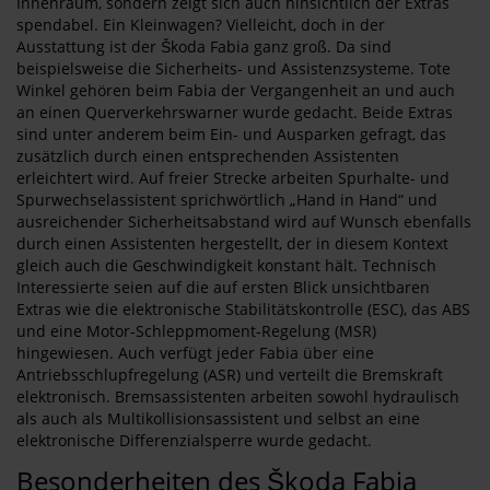
Innenraum, sondern zeigt sich auch hinsichtlich der Extras
spendabel. Ein Kleinwagen? Vielleicht, doch in der
Ausstattung ist der Škoda Fabia ganz groß. Da sind
beispielsweise die Sicherheits- und Assistenzsysteme. Tote
Winkel gehören beim Fabia der Vergangenheit an und auch
an einen Querverkehrswarner wurde gedacht. Beide Extras
sind unter anderem beim Ein- und Ausparken gefragt, das
zusätzlich durch einen entsprechenden Assistenten
erleichtert wird. Auf freier Strecke arbeiten Spurhalte- und
Spurwechselassistent sprichwörtlich „Hand in Hand“ und
ausreichender Sicherheitsabstand wird auf Wunsch ebenfalls
durch einen Assistenten hergestellt, der in diesem Kontext
gleich auch die Geschwindigkeit konstant hält. Technisch
Interessierte seien auf die auf ersten Blick unsichtbaren
Extras wie die elektronische Stabilitätskontrolle (ESC), das ABS
und eine Motor-Schleppmoment-Regelung (MSR)
hingewiesen. Auch verfügt jeder Fabia über eine
Antriebsschlupfregelung (ASR) und verteilt die Bremskraft
elektronisch. Bremsassistenten arbeiten sowohl hydraulisch
als auch als Multikollisionsassistent und selbst an eine
elektronische Differenzialsperre wurde gedacht.
Besonderheiten des Škoda Fabia