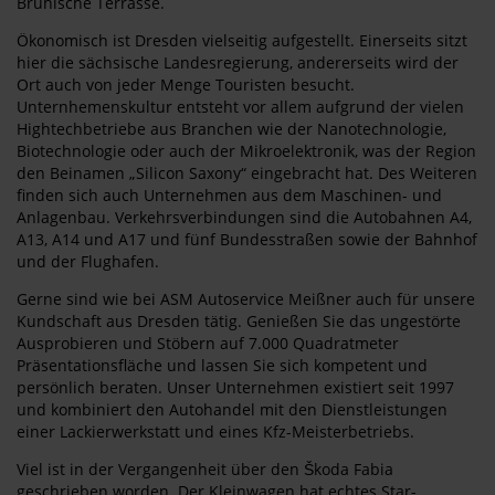
Brühlsche Terrasse.
Ökonomisch ist Dresden vielseitig aufgestellt. Einerseits sitzt
hier die sächsische Landesregierung, andererseits wird der
Ort auch von jeder Menge Touristen besucht.
Unternhemenskultur entsteht vor allem aufgrund der vielen
Hightechbetriebe aus Branchen wie der Nanotechnologie,
Biotechnologie oder auch der Mikroelektronik, was der Region
den Beinamen „Silicon Saxony“ eingebracht hat. Des Weiteren
finden sich auch Unternehmen aus dem Maschinen- und
Anlagenbau. Verkehrsverbindungen sind die Autobahnen A4,
A13, A14 und A17 und fünf Bundesstraßen sowie der Bahnhof
und der Flughafen.
Gerne sind wie bei ASM Autoservice Meißner auch für unsere
Kundschaft aus Dresden tätig. Genießen Sie das ungestörte
Ausprobieren und Stöbern auf 7.000 Quadratmeter
Präsentationsfläche und lassen Sie sich kompetent und
persönlich beraten. Unser Unternehmen existiert seit 1997
und kombiniert den Autohandel mit den Dienstleistungen
einer Lackierwerkstatt und eines Kfz-Meisterbetriebs.
Viel ist in der Vergangenheit über den Škoda Fabia
geschrieben worden. Der Kleinwagen hat echtes Star-