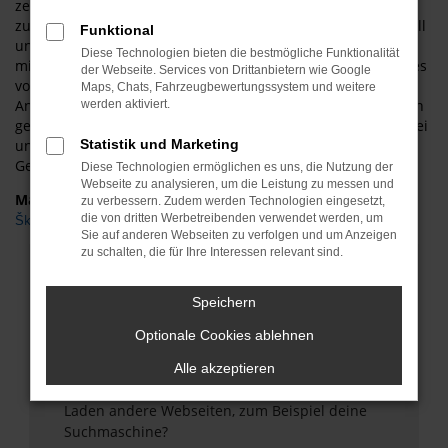
zeichnet ASM Autoservice Meißner für Dresden aus,
zusätzlich gibt es eine große Auswahl an
Škoda
Modellen. All
Funktional
unsere Škoda Fabia Gebrauchtwagen für Dresden glänzen
Diese Technologien bieten die bestmögliche Funktionalität
mit einer Vollausstattung. Sie werden staunen, wie schnell es
der Webseite. Services von Drittanbietern wie Google
von Dresden zu uns und zu unseren überaus günstigen
Maps, Chats, Fahrzeugbewertungssystem und weitere
Angeboten an Fahrzeugen von Škoda Fabia Gebrauchtwagen
werden aktiviert.
geht. Kommen Sie gerne bei ASM Autoservice Meißner vorbei
und informieren Sie sich über die passende Škoda Fabia
Statistik und Marketing
Gebrauchtwagen für Dresden. Wir beraten Sie gerne!
Diese Technologien ermöglichen es uns, die Nutzung der
Webseite zu analysieren, um die Leistung zu messen und
Marken
zu verbessern. Zudem werden Technologien eingesetzt,
die von dritten Werbetreibenden verwendet werden, um
Škoda
Sie auf anderen Webseiten zu verfolgen und um Anzeigen
zu schalten, die für Ihre Interessen relevant sind.
Fehler: Network Error
Speichern
Beim Laden ist ein Fehler aufgetreten.
Hier sind ein paar Tipps, die dir helfen können:
Optionale Cookies ablehnen
Überprüfe deine Firewall und deine
Alle akzeptieren
Internetverbindung.
Laden andere Webseiten, zum Beispiel deine
Suchmaschine?