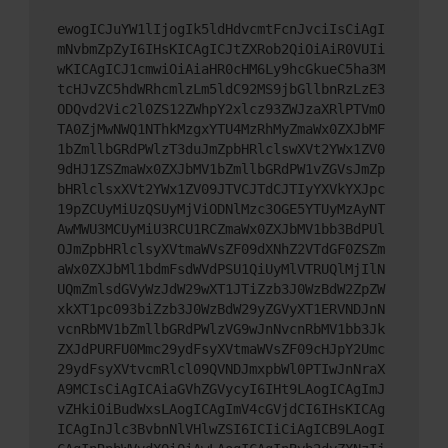
ewogICJuYW1lIjogIk5ldHdvcmtFcnJvciIsCiAgI
mNvbmZpZyI6IHsKICAgICJtZXRob2QiOiAiR0VUIi
wKICAgICJ1cmwiOiAiaHR0cHM6Ly9hcGkueC5ha3M
tcHJvZC5hdWRhcmlzLm5ldC92MS9jbGllbnRzLzE3
ODQvd2Vic2l0ZS12ZWhpY2xlcz93ZWJzaXRlPTVmO
TA0ZjMwNWQ1NThkMzgxYTU4MzRhMyZmaWx0ZXJbMF
1bZmllbGRdPWlzT3duJmZpbHRlclswXVt2YWx1ZV0
9dHJ1ZSZmaWx0ZXJbMV1bZmllbGRdPW1vZGVsJmZp
bHRlclsxXVt2YWx1ZV09JTVCJTdCJTIyYXVkYXJpc
19pZCUyMiUzQSUyMjViODNlMzc3OGE5YTUyMzAyNT
AwMWU3MCUyMiU3RCU1RCZmaWx0ZXJbMV1bb3BdPUl
OJmZpbHRlclsyXVtmaWVsZF09dXNhZ2VTdGF0ZSZm
aWx0ZXJbMl1bdmFsdWVdPSU1QiUyMlVTRUQlMjIlN
UQmZmlsdGVyWzJdW29wXT1JTiZzb3J0WzBdW2ZpZW
xkXT1pc093biZzb3J0WzBdW29yZGVyXT1ERVNDJnN
vcnRbMV1bZmllbGRdPWlzVG9wJnNvcnRbMV1bb3Jk
ZXJdPURFU0Mmc29ydFsyXVtmaWVsZF09cHJpY2Umc
29ydFsyXVtvcmRlcl09QVNDJmxpbWl0PTIwJnNraX
A9MCIsCiAgICAiaGVhZGVycyI6IHt9LAogICAgImJ
vZHkiOiBudWxsLAogICAgImV4cGVjdCI6IHsKICAg
ICAgInJlc3BvbnNlVHlwZSI6ICIiCiAgICB9LAogI