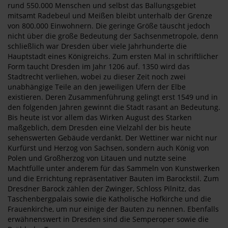
rund 550.000 Menschen und selbst das Ballungsgebiet
mitsamt Radebeul und Meißen bleibt unterhalb der Grenze
von 800.000 Einwohnern. Die geringe Größe täuscht jedoch
nicht über die große Bedeutung der Sachsenmetropole, denn
schließlich war Dresden über viele Jahrhunderte die
Hauptstadt eines Königreichs. Zum ersten Mal in schriftlicher
Form taucht Dresden im Jahr 1206 auf. 1350 wird das
Stadtrecht verliehen, wobei zu dieser Zeit noch zwei
unabhängige Teile an den jeweiligen Ufern der Elbe
existieren. Deren Zusammenführung gelingt erst 1549 und in
den folgenden Jahren gewinnt die Stadt rasant an Bedeutung.
Bis heute ist vor allem das Wirken August des Starken
maßgeblich, dem Dresden eine Vielzahl der bis heute
sehenswerten Gebäude verdankt. Der Wettiner war nicht nur
Kurfürst und Herzog von Sachsen, sondern auch König von
Polen und Großherzog von Litauen und nutzte seine
Machtfülle unter anderem für das Sammeln von Kunstwerken
und die Errichtung repräsentativer Bauten im Barockstil. Zum
Dresdner Barock zählen der Zwinger, Schloss Pilnitz, das
Taschenbergpalais sowie die Katholische Hofkirche und die
Frauenkirche, um nur einige der Bauten zu nennen. Ebenfalls
erwähnenswert in Dresden sind die Semperoper sowie die