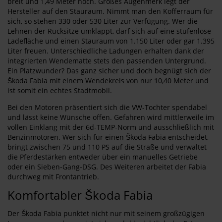
breit und 1,49 Meter hoch. Großes Augenmerk legt der
Hersteller auf den Stauraum. Nimmt man den Kofferraum für
sich, so stehen 330 oder 530 Liter zur Verfügung. Wer die
Lehnen der Rücksitze umklappt, darf sich auf eine stufenlose
Ladefläche und einen Stauraum von 1.150 Liter oder gar 1.395
Liter freuen. Unterschiedliche Ladungen erhalten dank der
integrierten Wendematte stets den passenden Untergrund.
Ein Platzwunder? Das ganz sicher und doch begnügt sich der
Škoda Fabia mit einem Wendekreis von nur 10,40 Meter und
ist somit ein echtes Stadtmobil.
Bei den Motoren präsentiert sich die VW-Tochter spendabel
und lässt keine Wünsche offen. Gefahren wird mittlerweile im
vollen Einklang mit der 6d-TEMP-Norm und ausschließlich mit
Benzinmotoren. Wer sich für einen Škoda Fabia entscheidet,
bringt zwischen 75 und 110 PS auf die Straße und verwaltet
die Pferdestärken entweder über ein manuelles Getriebe
oder ein Sieben-Gang-DSG. Des Weiteren arbeitet der Fabia
durchweg mit Frontantrieb.
Komfortabler Škoda Fabia
Der Škoda Fabia punktet nicht nur mit seinem großzügigen