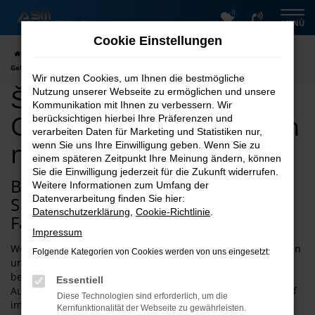
0
Zum
MENÜ
Hauptinhalt
Cookie Einstellungen
springen
Startseite
Dresden
Škoda
Škoda Fabia
Škoda Fabia
Gebrauchtwagen kaufen nach Dresden
Wir nutzen Cookies, um Ihnen die bestmögliche
Škoda Fabia
Nutzung unserer Webseite zu ermöglichen und unsere
Kommunikation mit Ihnen zu verbessern. Wir
Gebrauchtwagen kaufen
berücksichtigen hierbei Ihre Präferenzen und
verarbeiten Daten für Marketing und Statistiken nur,
nach Dresden
wenn Sie uns Ihre Einwilligung geben. Wenn Sie zu
einem späteren Zeitpunkt Ihre Meinung ändern, können
Sie die Einwilligung jederzeit für die Zukunft widerrufen.
Bei ASM Autoservice Meißner finden
Weitere Informationen zum Umfang der
Sie schnell den passenden Škoda
Datenverarbeitung finden Sie hier:
Datenschutzerklärung
,
Cookie-Richtlinie
.
Fabia Gebrauchtwagen für Dresden
Impressum
Wenn Sie einen Škoda Fabia Gebrauchtwagen zu Top-Preisen
Folgende Kategorien von Cookies werden von uns eingesetzt:
und Top-Konditionen kaufen oder mieten möchten, sind Sie
bei uns für Dresden an der richtigen Stelle. Die ASM
Essentiell
Autovermietung punktet mit 26 Jahren Erfahrung und ist tief
Diese Technologien sind erforderlich, um die
im Harz und der Umgebung verwurzelt. Nicht nur das
Kernfunktionalität der Webseite zu gewährleisten.