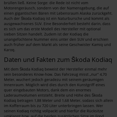
brüllen ließ. Keine Sorge: die Rede ist nicht vom
Motorengeräusch, sondern von der Namensgebung, die auf
einen gigantischen Bären mit Lebensraum Alaska zurückgeht.
Auch der Škoda Kodiaq ist ein Naturbursche und kommt als
ausgewachsenes SUV. Eine Besonderheit besteht darin, dass
es sich um das erste Modell des Hersteller mit optional
sieben Sitzen handelt. Zudem ist der Kodiaq die
unangefochtene Nummer eins unter den SUV und erschien
auch früher auf dem Markt als seine Geschwister Kamiq und
Karoq.
Daten und Fakten zum Škoda Kodiaq
Mit dem Škoda Kodiaq beweist der Hersteller einmal mehr
sein besonderes Know-how. Das Fahrzeug misst „nur“ 4,70
Meter, wuchert jedoch geradezu mit seinem geräumigen
Innenraum. Möglich wird dies durch den Kunstgriff eines
quer eingebauten Motors, dank dem ein enormes
Laderaumvolumen entsteht. Breite und Höhe des Škoda
Kodiaq betragen 1,88 Meter und 1,68 Meter, sodass sich allein
im Kofferraum bis zu 720 Liter unterbringen lassen. Wer
seinen Kodiaq richtig vollpackt und hierfür die Rücksitze
umklappt bzw. auf die beiden zusätzlichen Sitze im Fond