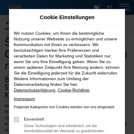
0
Zum
MENÜ
Hauptinhalt
Cookie Einstellungen
springen
Startseite
Berlin
Škoda
Škoda Kodiaq
Škoda Kodiaq
Gebrauchtwagen kaufen nach Berlin
Wir nutzen Cookies, um Ihnen die bestmögliche
Škoda Kodiaq
Nutzung unserer Webseite zu ermöglichen und unsere
Kommunikation mit Ihnen zu verbessern. Wir
Gebrauchtwagen kaufen
berücksichtigen hierbei Ihre Präferenzen und
verarbeiten Daten für Marketing und Statistiken nur,
nach Berlin
wenn Sie uns Ihre Einwilligung geben. Wenn Sie zu
einem späteren Zeitpunkt Ihre Meinung ändern, können
Sie die Einwilligung jederzeit für die Zukunft widerrufen.
Bei ASM Autoservice Meißner finden
Weitere Informationen zum Umfang der
Sie schnell den passenden Škoda
Datenverarbeitung finden Sie hier:
Datenschutzerklärung
,
Cookie-Richtlinie
.
Kodiaq Gebrauchtwagen für Berlin
Impressum
Wenn Sie einen Škoda Kodiaq Gebrauchtwagen zu Top-
Folgende Kategorien von Cookies werden von uns eingesetzt:
Preisen und Top-Konditionen kaufen oder mieten möchten,
sind Sie bei uns für Berlin an der richtigen Stelle. Die ASM
Essentiell
Autovermietung punktet mit 26 Jahren Erfahrung und ist tief
Diese Technologien sind erforderlich, um die
im Harz und der Umgebung verwurzelt. Nicht nur das
Kernfunktionalität der Webseite zu gewährleisten.