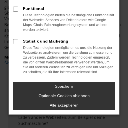
zeichnet ASM Autoservice Meißner für Berlin aus, zusätzlich
gibt es eine große Auswahl an
Škoda
Modellen. All unsere
Funktional
Škoda Kodiaq Gebrauchtwagen für Berlin glänzen mit einer
Diese Technologien bieten die bestmögliche Funktionalität
Vollausstattung. Sie werden staunen, wie schnell es von
der Webseite. Services von Drittanbietern wie Google
Berlin zu uns und zu unseren überaus günstigen Angeboten
Maps, Chats, Fahrzeugbewertungssystem und weitere
an Fahrzeugen von Škoda Kodiaq Gebrauchtwagen geht.
werden aktiviert.
Kommen Sie gerne bei ASM Autoservice Meißner vorbei und
informieren Sie sich über die passende Škoda Kodiaq
Statistik und Marketing
Gebrauchtwagen für Berlin. Wir beraten Sie gerne!
Diese Technologien ermöglichen es uns, die Nutzung der
Webseite zu analysieren, um die Leistung zu messen und
Marken
zu verbessern. Zudem werden Technologien eingesetzt,
die von dritten Werbetreibenden verwendet werden, um
Škoda
Sie auf anderen Webseiten zu verfolgen und um Anzeigen
zu schalten, die für Ihre Interessen relevant sind.
Fehler: Network Error
Speichern
Beim Laden ist ein Fehler aufgetreten.
Hier sind ein paar Tipps, die dir helfen können:
Optionale Cookies ablehnen
Überprüfe deine Firewall und deine
Alle akzeptieren
Internetverbindung.
Laden andere Webseiten, zum Beispiel deine
Suchmaschine?