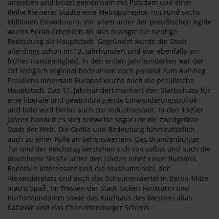
umgeben und bildet gemeinsam mit Potsdam und einer
Reihe kleinerer Städte eine Metropolregion mit rund sechs
Millionen Einwohnern. Vor allem unter der preußischen Ägide
wuchs Berlin erheblich an und erlangte die heutige
Bedeutung als Hauptstadt. Gegründet wurde die Stadt
allerdings schon im 13. Jahrhundert und war ebenfalls ein
frühes Hansemitglied. In den ersten Jahrhunderten war der
Ort lediglich regional bedeutsam doch parallel zum Aufstieg
Preußens innerhalb Europas wuchs auch die preußische
Hauptstadt. Das 17. Jahrhundert markiert den Startschuss für
eine liberale und gewinnbringende Einwanderungspolitik
und bald wird Berlin auch zur Industriestadt. In den 1920er
Jahren handelt es sich zeitweise sogar um die zweitgrößte
Stadt der Welt. Die Größe und Bedeutung führt natürlich
auch zu einer Fülle an Sehenswertem. Das Brandenburger
Tor und der Reichstag verstehen sich von selbst und auch die
prachtvolle Straße unter den Linden lohnt einen Bummel.
Ebenfalls interessant sind die Museumsinsel, der
Alexanderplatz und auch das Scheunenviertel in Berlin-Mitte
macht Spaß. Im Westen der Stadt locken Funkturm und
Kurfürstendamm sowie das Kaufhaus des Westens alias
KaDeWe und das Charlottenburger Schloss.