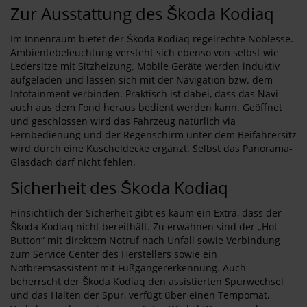
Zur Ausstattung des Škoda Kodiaq
Im Innenraum bietet der Škoda Kodiaq regelrechte Noblesse.
Ambientebeleuchtung versteht sich ebenso von selbst wie
Ledersitze mit Sitzheizung. Mobile Geräte werden induktiv
aufgeladen und lassen sich mit der Navigation bzw. dem
Infotainment verbinden. Praktisch ist dabei, dass das Navi
auch aus dem Fond heraus bedient werden kann. Geöffnet
und geschlossen wird das Fahrzeug natürlich via
Fernbedienung und der Regenschirm unter dem Beifahrersitz
wird durch eine Kuscheldecke ergänzt. Selbst das Panorama-
Glasdach darf nicht fehlen.
Sicherheit des Škoda Kodiaq
Hinsichtlich der Sicherheit gibt es kaum ein Extra, dass der
Škoda Kodiaq nicht bereithält. Zu erwähnen sind der „Hot
Button“ mit direktem Notruf nach Unfall sowie Verbindung
zum Service Center des Herstellers sowie ein
Notbremsassistent mit Fußgängererkennung. Auch
beherrscht der Škoda Kodiaq den assistierten Spurwechsel
und das Halten der Spur, verfügt über einen Tempomat,