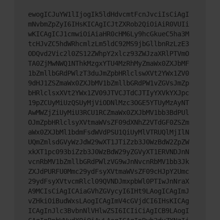
ewogICJuYW1lIjogIk5ldHdvcmtFcnJvciIsCiAgI
mNvbmZpZyI6IHsKICAgICJtZXRob2QiOiAiR0VUIi
wKICAgICJ1cmwiOiAiaHR0cHM6Ly9hcGkueC5ha3M
tcHJvZC5hdWRhcmlzLm5ldC92MS9jbGllbnRzLzE3
ODQvd2Vic2l0ZS12ZWhpY2xlcz93ZWJzaXRlPTVmO
TA0ZjMwNWQ1NThkMzgxYTU4MzRhMyZmaWx0ZXJbMF
1bZmllbGRdPWlzT3duJmZpbHRlclswXVt2YWx1ZV0
9dHJ1ZSZmaWx0ZXJbMV1bZmllbGRdPW1vZGVsJmZp
bHRlclsxXVt2YWx1ZV09JTVCJTdCJTIyYXVkYXJpc
19pZCUyMiUzQSUyMjViODNlMzc3OGE5YTUyMzAyNT
AwMWZjZiUyMiU3RCU1RCZmaWx0ZXJbMV1bb3BdPUl
OJmZpbHRlclsyXVtmaWVsZF09dXNhZ2VTdGF0ZSZm
aWx0ZXJbMl1bdmFsdWVdPSU1QiUyMlVTRUQlMjIlN
UQmZmlsdGVyWzJdW29wXT1JTiZzb3J0WzBdW2ZpZW
xkXT1pc093biZzb3J0WzBdW29yZGVyXT1ERVNDJnN
vcnRbMV1bZmllbGRdPWlzVG9wJnNvcnRbMV1bb3Jk
ZXJdPURFU0Mmc29ydFsyXVtmaWVsZF09cHJpY2Umc
29ydFsyXVtvcmRlcl09QVNDJmxpbWl0PTIwJnNraX
A9MCIsCiAgICAiaGVhZGVycyI6IHt9LAogICAgImJ
vZHkiOiBudWxsLAogICAgImV4cGVjdCI6IHsKICAg
ICAgInJlc3BvbnNlVHlwZSI6ICIiCiAgICB9LAogI