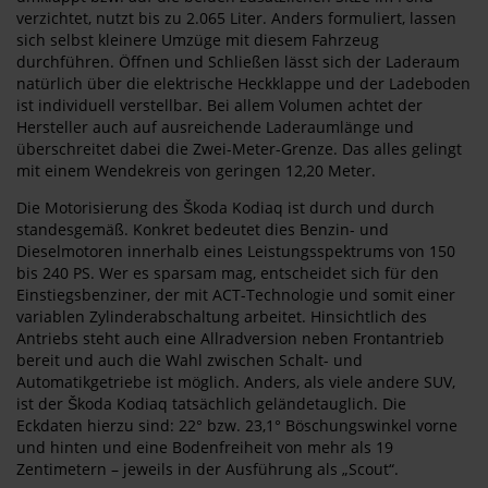
verzichtet, nutzt bis zu 2.065 Liter. Anders formuliert, lassen
sich selbst kleinere Umzüge mit diesem Fahrzeug
durchführen. Öffnen und Schließen lässt sich der Laderaum
natürlich über die elektrische Heckklappe und der Ladeboden
ist individuell verstellbar. Bei allem Volumen achtet der
Hersteller auch auf ausreichende Laderaumlänge und
überschreitet dabei die Zwei-Meter-Grenze. Das alles gelingt
mit einem Wendekreis von geringen 12,20 Meter.
Die Motorisierung des Škoda Kodiaq ist durch und durch
standesgemäß. Konkret bedeutet dies Benzin- und
Dieselmotoren innerhalb eines Leistungsspektrums von 150
bis 240 PS. Wer es sparsam mag, entscheidet sich für den
Einstiegsbenziner, der mit ACT-Technologie und somit einer
variablen Zylinderabschaltung arbeitet. Hinsichtlich des
Antriebs steht auch eine Allradversion neben Frontantrieb
bereit und auch die Wahl zwischen Schalt- und
Automatikgetriebe ist möglich. Anders, als viele andere SUV,
ist der Škoda Kodiaq tatsächlich geländetauglich. Die
Eckdaten hierzu sind: 22° bzw. 23,1° Böschungswinkel vorne
und hinten und eine Bodenfreiheit von mehr als 19
Zentimetern – jeweils in der Ausführung als „Scout“.