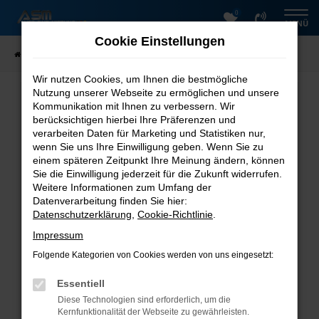
0
Zum
MENÜ
Hauptinhalt
Cookie Einstellungen
springen
Startseite
Fahrzeugsuche
Wir nutzen Cookies, um Ihnen die bestmögliche
Nutzung unserer Webseite zu ermöglichen und unsere
Fehler: Network Error
Kommunikation mit Ihnen zu verbessern. Wir
berücksichtigen hierbei Ihre Präferenzen und
Beim Laden ist ein Fehler aufgetreten.
verarbeiten Daten für Marketing und Statistiken nur,
Hier sind ein paar Tipps, die dir helfen können:
wenn Sie uns Ihre Einwilligung geben. Wenn Sie zu
einem späteren Zeitpunkt Ihre Meinung ändern, können
Überprüfe deine Firewall und deine
Sie die Einwilligung jederzeit für die Zukunft widerrufen.
Internetverbindung.
Weitere Informationen zum Umfang der
Laden andere Webseiten, zum Beispiel deine
Datenverarbeitung finden Sie hier:
Suchmaschine?
Datenschutzerklärung
,
Cookie-Richtlinie
.
Prüfe deine Browsererweiterungen.
Impressum
Manche Erweiterungen, wie Werbeblocker, können
Folgende Kategorien von Cookies werden von uns eingesetzt:
das Laden bestimmter Seiten verhindern.
Funktioniert die Seite in einem anderen Browser
Essentiell
oder in einem privaten Fenster?
Diese Technologien sind erforderlich, um die
Starte dein Gerät neu.
Kernfunktionalität der Webseite zu gewährleisten.