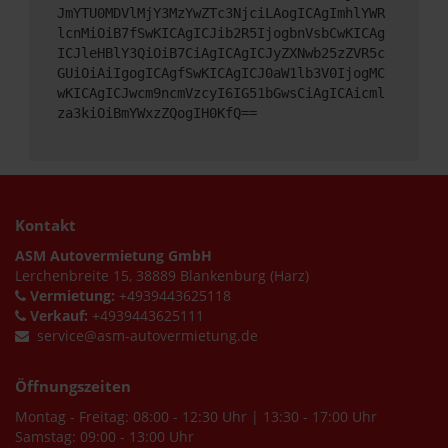
JmYTU0MDVlMjY3MzYwZTc3NjciLAogICAgImhlYWR
lcnMiOiB7fSwKICAgICJib2R5IjogbnVsbCwKICAg
ICJleHBlY3QiOiB7CiAgICAgICJyZXNwb25zZVR5c
GUiOiAiIgogICAgfSwKICAgICJ0aW1lb3V0IjogMC
wKICAgICJwcm9ncmVzcyI6IG51bGwsCiAgICAicml
za3kiOiBmYWxzZQogIH0KfQ==
Kontakt
ASM Autovermietung GmbH
Lerchenbreite 15, 38889 Blankenburg (Harz)
Vermietung:
+4939443625118
Verkauf:
+4939443625111
service@asm-autovermietung.de
Öffnungszeiten
Montag - Freitag: 08:00 - 12:30 Uhr | 13:30 - 17:00 Uhr
Samstag: 09:00 - 13:00 Uhr