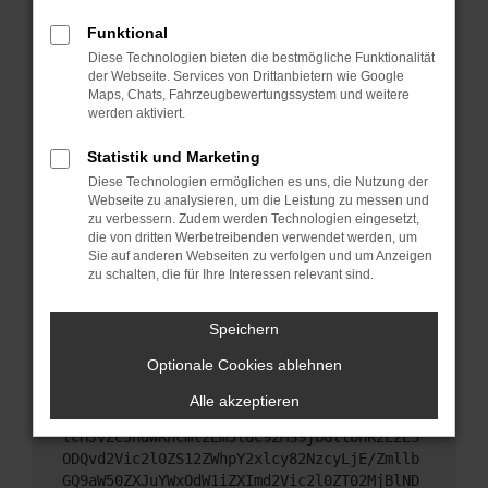
Das kann manchmal helfen, vorübergehende
Probleme zu beheben.
Funktional
Diese Technologien bieten die bestmögliche Funktionalität
Stelle sicher, dass dein Browser und dein
der Webseite. Services von Drittanbietern wie Google
Betriebssystem auf dem neuesten Stand sind.
Maps, Chats, Fahrzeugbewertungssystem und weitere
Veraltete Software birgt nicht nur ein
werden aktiviert.
Sicherheitsrisiko, sondern kann auch dazu führen,
dass bestimmte Funktionen nicht mehr
Statistik und Marketing
unterstützt werden.
Diese Technologien ermöglichen es uns, die Nutzung der
Webseite zu analysieren, um die Leistung zu messen und
Wende dich an den Webseitenbetreiber.
zu verbessern. Zudem werden Technologien eingesetzt,
Wenn du alle oben genannten Schritte versucht
die von dritten Werbetreibenden verwendet werden, um
hast, kontaktiere uns bitte. Wir werden versuchen,
Sie auf anderen Webseiten zu verfolgen und um Anzeigen
das Problem zu beheben. Du kannst uns diesen
zu schalten, die für Ihre Interessen relevant sind.
Text schicken, um uns bei der Fehlersuche zu
unterstützen:
Speichern
Optionale Cookies ablehnen
ewogICJuYW1lIjogIk5ldHdvcmtFcnJvciIsCiAgI
mNvbmZpZyI6IHsKICAgICJtZXRob2QiOiAiR0VUIi
Alle akzeptieren
wKICAgICJ1cmwiOiAiaHR0cHM6Ly9hcGkueC5ha3M
tcHJvZC5hdWRhcmlzLm5ldC92MS9jbGllbnRzLzE3
ODQvd2Vic2l0ZS12ZWhpY2xlcy82NzcyLjE/Zmllb
GQ9aW50ZXJuYWxOdW1iZXImd2Vic2l0ZT02MjBlND