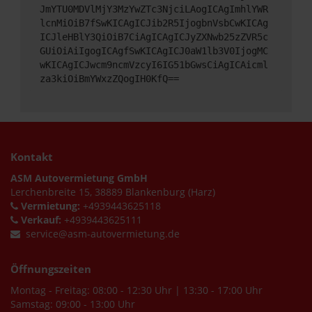
JmYTU0MDVlMjY3MzYwZTc3NjciLAogICAgImhlYWR
lcnMiOiB7fSwKICAgICJib2R5IjogbnVsbCwKICAg
ICJleHBlY3QiOiB7CiAgICAgICJyZXNwb25zZVR5c
GUiOiAiIgogICAgfSwKICAgICJ0aW1lb3V0IjogMC
wKICAgICJwcm9ncmVzcyI6IG51bGwsCiAgICAicml
za3kiOiBmYWxzZQogIH0KfQ==
Kontakt
ASM Autovermietung GmbH
Lerchenbreite 15, 38889 Blankenburg (Harz)
Vermietung:
+4939443625118
Verkauf:
+4939443625111
service@asm-autovermietung.de
Öffnungszeiten
Montag - Freitag: 08:00 - 12:30 Uhr | 13:30 - 17:00 Uhr
Samstag: 09:00 - 13:00 Uhr