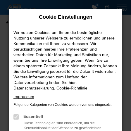
0
Zum
MENÜ
Hauptinhalt
Cookie Einstellungen
springen
Startseite
Fahrzeugsuche
Wir nutzen Cookies, um Ihnen die bestmögliche
Nutzung unserer Webseite zu ermöglichen und unsere
Fehler: Network Error
Kommunikation mit Ihnen zu verbessern. Wir
berücksichtigen hierbei Ihre Präferenzen und
Beim Laden ist ein Fehler aufgetreten.
verarbeiten Daten für Marketing und Statistiken nur,
Hier sind ein paar Tipps, die dir helfen können:
wenn Sie uns Ihre Einwilligung geben. Wenn Sie zu
einem späteren Zeitpunkt Ihre Meinung ändern, können
Überprüfe deine Firewall und deine
Sie die Einwilligung jederzeit für die Zukunft widerrufen.
Internetverbindung.
Weitere Informationen zum Umfang der
Laden andere Webseiten, zum Beispiel deine
Datenverarbeitung finden Sie hier:
Suchmaschine?
Datenschutzerklärung
,
Cookie-Richtlinie
.
Prüfe deine Browsererweiterungen.
Impressum
Manche Erweiterungen, wie Werbeblocker, können
Folgende Kategorien von Cookies werden von uns eingesetzt:
das Laden bestimmter Seiten verhindern.
Funktioniert die Seite in einem anderen Browser
Essentiell
oder in einem privaten Fenster?
Diese Technologien sind erforderlich, um die
Starte dein Gerät neu.
Kernfunktionalität der Webseite zu gewährleisten.