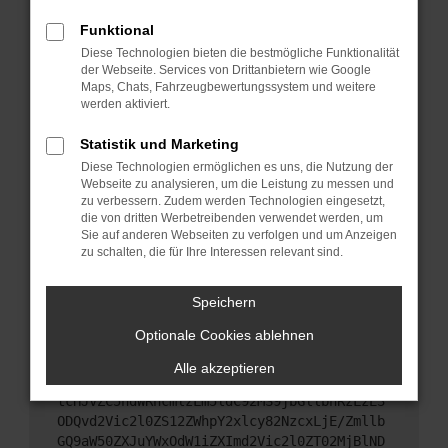
Das kann manchmal helfen, vorübergehende
Probleme zu beheben.
Funktional
Diese Technologien bieten die bestmögliche Funktionalität
Stelle sicher, dass dein Browser und dein
der Webseite. Services von Drittanbietern wie Google
Betriebssystem auf dem neuesten Stand sind.
Maps, Chats, Fahrzeugbewertungssystem und weitere
Veraltete Software birgt nicht nur ein
werden aktiviert.
Sicherheitsrisiko, sondern kann auch dazu führen,
dass bestimmte Funktionen nicht mehr
Statistik und Marketing
unterstützt werden.
Diese Technologien ermöglichen es uns, die Nutzung der
Webseite zu analysieren, um die Leistung zu messen und
Wende dich an den Webseitenbetreiber.
zu verbessern. Zudem werden Technologien eingesetzt,
Wenn du alle oben genannten Schritte versucht
die von dritten Werbetreibenden verwendet werden, um
hast, kontaktiere uns bitte. Wir werden versuchen,
Sie auf anderen Webseiten zu verfolgen und um Anzeigen
das Problem zu beheben. Du kannst uns diesen
zu schalten, die für Ihre Interessen relevant sind.
Text schicken, um uns bei der Fehlersuche zu
unterstützen:
Speichern
Optionale Cookies ablehnen
ewogICJuYW1lIjogIk5ldHdvcmtFcnJvciIsCiAgI
mNvbmZpZyI6IHsKICAgICJtZXRob2QiOiAiR0VUIi
Alle akzeptieren
wKICAgICJ1cmwiOiAiaHR0cHM6Ly9hcGkueC5ha3M
tcHJvZC5hdWRhcmlzLm5ldC92MS9jbGllbnRzLzE3
ODQvd2Vic2l0ZS12ZWhpY2xlcy82NzcxLjE/Zmllb
GQ9aW50ZXJuYWxOdW1iZXImd2Vic2l0ZT02MjBlND