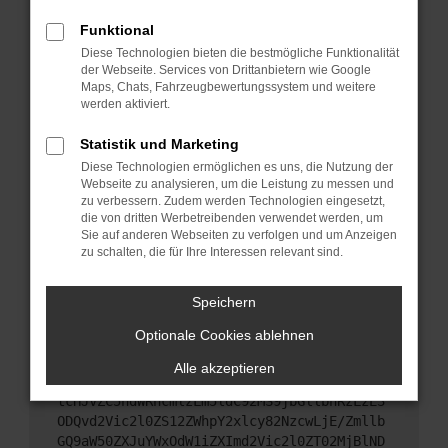
Das kann manchmal helfen, vorübergehende
Probleme zu beheben.
Funktional
Diese Technologien bieten die bestmögliche Funktionalität
Stelle sicher, dass dein Browser und dein
der Webseite. Services von Drittanbietern wie Google
Betriebssystem auf dem neuesten Stand sind.
Maps, Chats, Fahrzeugbewertungssystem und weitere
Veraltete Software birgt nicht nur ein
werden aktiviert.
Sicherheitsrisiko, sondern kann auch dazu führen,
dass bestimmte Funktionen nicht mehr
Statistik und Marketing
unterstützt werden.
Diese Technologien ermöglichen es uns, die Nutzung der
Webseite zu analysieren, um die Leistung zu messen und
Wende dich an den Webseitenbetreiber.
zu verbessern. Zudem werden Technologien eingesetzt,
Wenn du alle oben genannten Schritte versucht
die von dritten Werbetreibenden verwendet werden, um
hast, kontaktiere uns bitte. Wir werden versuchen,
Sie auf anderen Webseiten zu verfolgen und um Anzeigen
das Problem zu beheben. Du kannst uns diesen
zu schalten, die für Ihre Interessen relevant sind.
Text schicken, um uns bei der Fehlersuche zu
unterstützen:
Speichern
Optionale Cookies ablehnen
ewogICJuYW1lIjogIk5ldHdvcmtFcnJvciIsCiAgI
mNvbmZpZyI6IHsKICAgICJtZXRob2QiOiAiR0VUIi
Alle akzeptieren
wKICAgICJ1cmwiOiAiaHR0cHM6Ly9hcGkueC5ha3M
tcHJvZC5hdWRhcmlzLm5ldC92MS9jbGllbnRzLzE3
ODQvd2Vic2l0ZS12ZWhpY2xlcy82NzcwLjE/Zmllb
GQ9aW50ZXJuYWxOdW1iZXImd2Vic2l0ZT02MjBlND