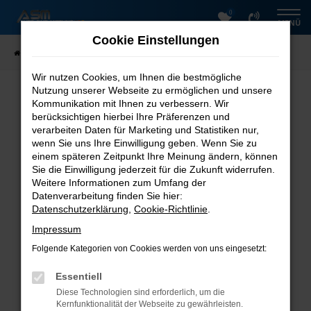
0
Zum
MENÜ
Hauptinhalt
Cookie Einstellungen
springen
Startseite
Fahrzeugsuche
Wir nutzen Cookies, um Ihnen die bestmögliche
Nutzung unserer Webseite zu ermöglichen und unsere
Fehler: Network Error
Kommunikation mit Ihnen zu verbessern. Wir
berücksichtigen hierbei Ihre Präferenzen und
Beim Laden ist ein Fehler aufgetreten.
verarbeiten Daten für Marketing und Statistiken nur,
Hier sind ein paar Tipps, die dir helfen können:
wenn Sie uns Ihre Einwilligung geben. Wenn Sie zu
einem späteren Zeitpunkt Ihre Meinung ändern, können
Überprüfe deine Firewall und deine
Sie die Einwilligung jederzeit für die Zukunft widerrufen.
Internetverbindung.
Weitere Informationen zum Umfang der
Laden andere Webseiten, zum Beispiel deine
Datenverarbeitung finden Sie hier:
Suchmaschine?
Datenschutzerklärung
,
Cookie-Richtlinie
.
Prüfe deine Browsererweiterungen.
Impressum
Manche Erweiterungen, wie Werbeblocker, können
Folgende Kategorien von Cookies werden von uns eingesetzt:
das Laden bestimmter Seiten verhindern.
Funktioniert die Seite in einem anderen Browser
Essentiell
oder in einem privaten Fenster?
Diese Technologien sind erforderlich, um die
Starte dein Gerät neu.
Kernfunktionalität der Webseite zu gewährleisten.