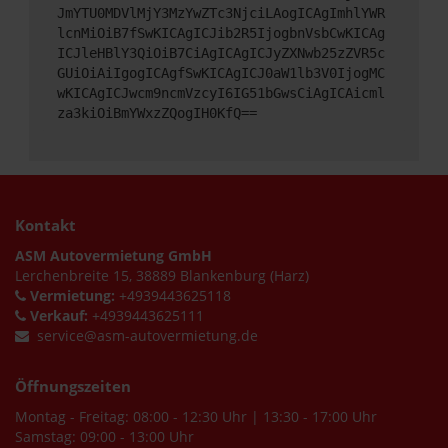
JmYTU0MDVlMjY3MzYwZTc3NjciLAogICAgImhlYWR
lcnMiOiB7fSwKICAgICJib2R5IjogbnVsbCwKICAg
ICJleHBlY3QiOiB7CiAgICAgICJyZXNwb25zZVR5c
GUiOiAiIgogICAgfSwKICAgICJ0aW1lb3V0IjogMC
wKICAgICJwcm9ncmVzcyI6IG51bGwsCiAgICAicml
za3kiOiBmYWxzZQogIH0KfQ==
Kontakt
ASM Autovermietung GmbH
Lerchenbreite 15, 38889 Blankenburg (Harz)
Vermietung:
+4939443625118
Verkauf:
+4939443625111
service@asm-autovermietung.de
Öffnungszeiten
Montag - Freitag: 08:00 - 12:30 Uhr | 13:30 - 17:00 Uhr
Samstag: 09:00 - 13:00 Uhr