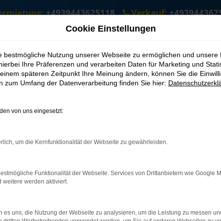
ermietung:
+4939443625118
Verkauf:
+493944362
Cookie Einstellungen
ie bestmögliche Nutzung unserer Webseite zu ermöglichen und unsere
hierbei Ihre Präferenzen und verarbeiten Daten für Marketing und Stati
einem späteren Zeitpunkt Ihre Meinung ändern, können Sie die Einwillig
en zum Umfang der Datenverarbeitung finden Sie hier:
Datenschutzerkl
en von uns eingesetzt:
.
ine?
rlich, um die Kernfunktionalität der Webseite zu gewährleisten.
en bestimmter Seiten verhindern. Funktioniert die Seite in eine
u beheben.
estmögliche Funktionalität der Webseite. Services von Drittanbietern wie Google 
eitere werden aktiviert.
em auf dem neuesten Stand sind.
o, sondern kann auch dazu führen, dass bestimmte Funktionen nicht
 es uns, die Nutzung der Webseite zu analysieren, um die Leistung zu messen u