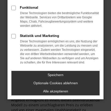
Mietanfrage stellen
Funktional
Diese Technologien bieten die bestmögliche Funktionalität
der Webseite. Services von Drittanbietern wie Google
Maps, Chats, Fahrzeugbewertungssystem und weitere
werden aktiviert.
Statistik und Marketing
Diese Technologien ermöglichen es uns, die Nutzung der
Webseite zu analysieren, um die Leistung zu messen und
Hobby C680 GE
zu verbessern. Zudem werden Technologien eingesetzt,
die von dritten Werbetreibenden verwendet werden, um
mieten bei ASM
Sie auf anderen Webseiten zu verfolgen und um Anzeigen
zu schalten, die für Ihre Interessen relevant sind.
Autovermietung
Speichern
2,2 L Blue HDI, Diesel
Optionale Cookies ablehnen
Ein Hobby C680 GE mieten bedeutet, sich die Freiheit
Alle akzeptieren
eines unvergesslichen Urlaubs zu sichern. Unser
Angebot ermöglicht es Ihnen, dieses beeindruckende
Modell zu einem unschlagbaren Preis zu erleben
und von einer maximalen Unabhängigkeit zu