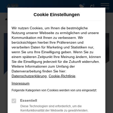
0
Zum
MENÜ
Hauptinhalt
Cookie Einstellungen
springen
Startseite
Hobby C680 GE
Wir nutzen Cookies, um Ihnen die bestmögliche
Nutzung unserer Webseite zu ermöglichen und unsere
Kommunikation mit Ihnen zu verbessern. Wir
berücksichtigen hierbei Ihre Präferenzen und
verarbeiten Daten für Marketing und Statistiken nur,
wenn Sie uns Ihre Einwilligung geben. Wenn Sie zu
einem späteren Zeitpunkt Ihre Meinung ändern, können
Sie die Einwilligung jederzeit für die Zukunft widerrufen.
Weitere Informationen zum Umfang der
Datenverarbeitung finden Sie hier:
Datenschutzerklärung
,
Cookie-Richtlinie
.
Impressum
Tarife
Folgende Kategorien von Cookies werden von uns eingesetzt:
Ausstattung
Fragen & Antworten
Essentiell
Diese Technologien sind erforderlich, um die
Kernfunktionalität der Webseite zu gewährleisten.