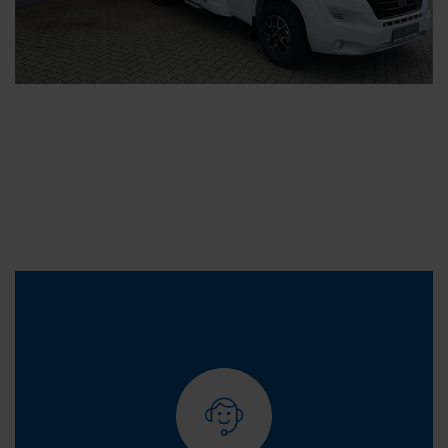
ASM Autovermietung: Ihr
Camperprofi
Die ASM Autovermietung verfügt über 26 Jahre Erfahrung in
der Vermietung von Fahrzeugen. Unser Team steht Ihnen mit
umfassendem Wissen und persönlicher Beratung zur Seite,
um Ihre Reise so angenehm wie möglich zu gestalten.